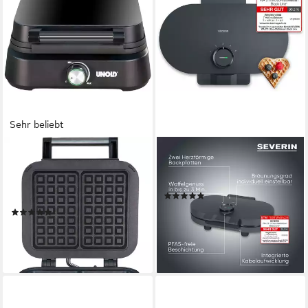
Sehr beliebt
UNOLD
SEVERIN
Waffeleisen 48275, 1500 W,
Waffeleisen WA 2118, 1200
Belgisches Waffeleisen
W
(6)
Brüssel
ab 53,01 €
UVP
69,99 €
(23)
ab 46,49 €
UVP
69,99 €
-24%
lieferbar - in 3-4 Werktagen bei dir
-34%
lieferbar - in 1-2 Werktagen bei dir