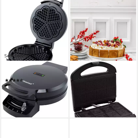
Sehr beliebt
STEBA
EFBE
Waffeleisen WE 1, 1200 W
Waffeleisen Zimtwaffeleisen,
(25)
750 W, mit 8
ab 32,14 €
UVP
44,99 €
unterschiedlichen Motiven
-29%
20,00 €
UVP
49,99 €
lieferbar - in 3-4 Werktagen bei dir
-60%
lieferbar - in 2-3 Werktagen bei dir