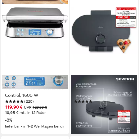
GASTROBACK
SEVERIN
Waffeleisen 42424 Advanced
Waffeleisen WA 2118, 1200
Control, 1600 W
W
(220)
(6)
119,90 €
ab 53,01 €
UVP
129,99 €
UVP
69,99 €
10,95 €
mtl. in 12 Raten
-24%
-8%
lieferbar - in 3-4 Werktagen bei dir
lieferbar - in 1-2 Werktagen bei dir