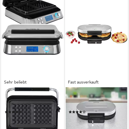
Sehr beliebt
Fast ausverkauft
GUTFELS
ROMMELSBACHER
Waffeleisen WAFFLE 5010,
Waffeleisen WA 1250, 1250
1600 W
W
(50)
(7)
ab 76,98 €
ab 51,50 €
UVP
149,95 €
UVP
74,99 €
-49%
-31%