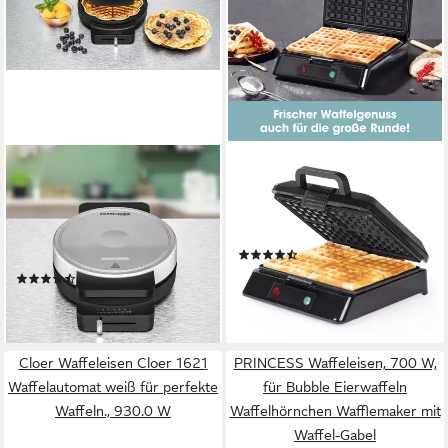
ROMMELSBACHER
GOURMETMAXX
Waffeleisen WA 850, 850 W,
Waffeleisen 4 Waffeln
Herzform à 17,5 cm Ø,
Antihaftbeschichtung, 1200
stufenlose
W, Belgische Waffel
(15)
Temperaturregelung
49,99 €
UVP
59,99 €
(35)
62,97 €
-17%
leider ausverkauft
lieferbar - in 2-3 Werktagen bei dir
Cloer Waffeleisen Cloer 1621
PRINCESS Waffeleisen, 700 W,
Waffelautomat weiß für perfekte
für Bubble Eierwaffeln
Waffeln., 930.0 W
Waffelhörnchen Wafflemaker mit
Waffel-Gabel