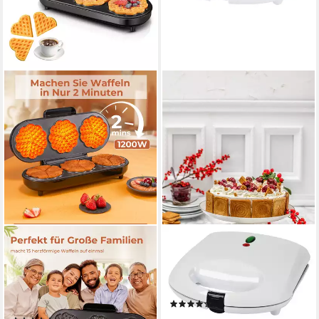
FOHERE
EFBE
Waffeleisen King Size
Waffeleisen Zimtwaffeln ZWE
Waffeleisen, 15 Herzwaffeln
1000, 750 W, mit 8
in 2 Minuten, 1200 W,
unterschiedlichen Motiven
(4)
Antihaftbeschichteten
54,99 €