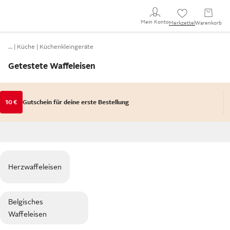
Mein Konto
Merkzettel
Warenkorb
…
Küche
Küchenkleingeräte
Getestete Waffeleisen
10 €
Gutschein für deine erste Bestellung
Herzwaffeleisen
Belgisches
Waffeleisen