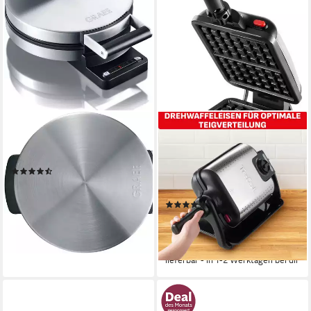
GRAEF
TEFAL
Waffeleisen WA 80, Edelstahl
Waffeleisen WM756D
matt, 850 W
Kingsize, 1200 W, für 2
(101)
belgische Waffeln, mit Dreh-
ab 85,48 €
UVP
109,99 €
Funktion, antihaftbeschichtet
-22%
(115)
lieferbar - in 1-2 Werktagen bei dir
139,03 €
UVP
189,99 €
12,70 €
mtl. in 12 Raten
-27%
lieferbar - in 1-2 Werktagen bei dir