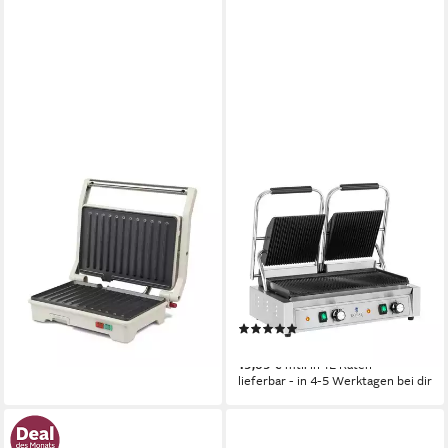
GIRMI
ROYAL CATERING
Kontaktgrill TS15
Kontaktgrill Doppel Tischgrill
geriffelt Gastro 48x23cm
900 W
Leistung
2
Grillplatten
Profi Elektro Grill Toaster
26.7 x 9.3 x 23.7 cm
B/H/T
3600 W
Leistung
34,99 €
36 x 21 x 57 cm
B/H/T
lieferbar - in 2-3 Werktagen bei dir
24.14 kg
Gewicht
(1)
209,00 €
19,09 €
mtl. in 12 Raten
lieferbar - in 4-5 Werktagen bei dir