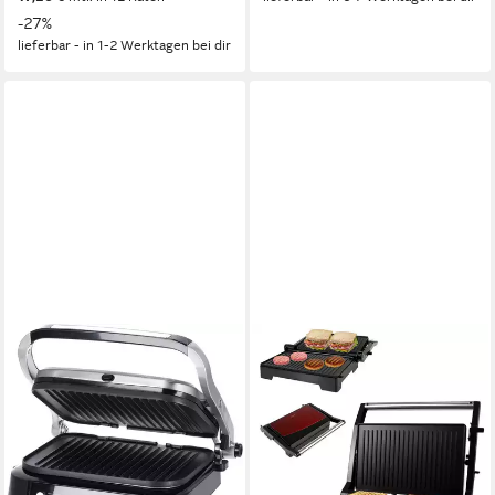
-27%
lieferbar - in 1-2 Werktagen bei dir
SEVERIN
OZAVO
Kontaktgrill KG 2395
Kontaktgrill Elektrischer
Tischgrill,
1800 W
Leistung
21,8 x 42,3 x 38,2 cm
B/H/T
antihaftbeschichtetete
5,22 kg
Gewicht
Platten, Paninimaker
105,73 €
UVP
179,90 €
1000 W
Leistung
9,66 €
mtl. in 12 Raten