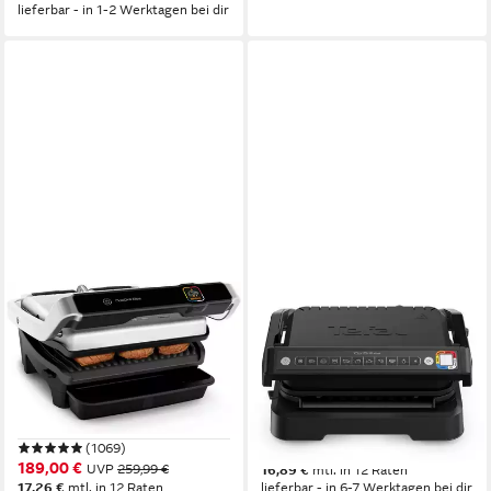
lieferbar - in 1-2 Werktagen bei dir
TEFAL
TEFAL
Kontaktgrill GC750D OptiGrill
Kontaktgrill GC7748 OptiGrill
Elite
4in1
2000 W
Leistung
2100,00 W
Leistung
36,3 x 18 x 34,1 cm
B/H/T
1
Grillplatten
6 kg
Gewicht
6,80 kg
Gewicht
(1069)
184,90 €
189,00 €
UVP
259,99 €
16,89 €
mtl. in 12 Raten
17,26 €
mtl. in 12 Raten
lieferbar - in 6-7 Werktagen bei dir