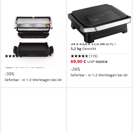
TEFAL
TEFAL
Kontaktgrill OptiGrill+ XL inkl.
Kontaktgrill Inicio Classic, 2-in-
Backschale, manueller Modus
1 Panini/Grill,
mit 4 Temperaturen
antihaftbeschichtete Platten
2000 W
Leistung
2000 W
Leistung
44 x 17,5 x 36,5 cm
B/H/T
34 x 43,6 x 37,4 cm
B/H/T
7,1 kg
Gewicht
5,2 kg
Gewicht
(868)
(115)
199,99 €
69,90 €
UVP
329,99 €
UVP
94,99 €
18,27 €
mtl. in 12 Raten
-26%
-39%
lieferbar - in 1-2 Werktagen bei dir
lieferbar - in 1-2 Werktagen bei dir