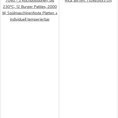
7040 - 3 Kochpositionen, bis
Rica, BxTxH: 110x65x93 cm
230°C, 12 Burger Patties, 2000
W, Spülmaschinenfeste Platten +
individuell temperierbar