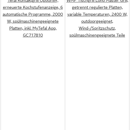
Tefal Kontaktgrill OptiGrill+,
WMF Tischgrill Lono Master Grill,
erneuerte Kochstufenanzeige, 6
getrennt regulierte Platten,
automatische Programme, 2000
variable Temperaturen, 2400 W,
W, spülmaschinengeeignete
outdoorgeeignet,
Platten, inkl. MyTefal App,
Wind-/Spritzschutz,
GC717810
spülmaschinengeeignete Teile