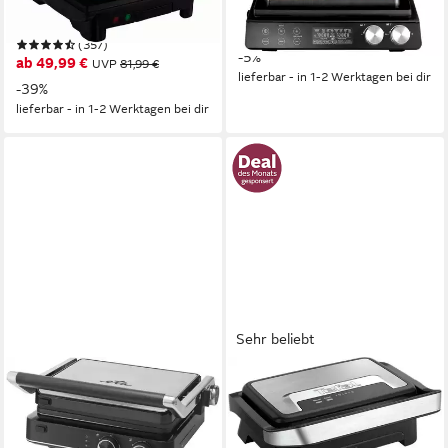
2
Grillplatten
219,00 €
UVP
229,99 €
31,7 x 14 x 32 cm
B/H/T
20,00 €
mtl. in 12 Raten
(357)
-5%
ab 49,99 €
UVP
81,99 €
lieferbar - in 1-2 Werktagen bei dir
-39%
lieferbar - in 1-2 Werktagen bei dir
Sehr beliebt
ETA
TEFAL
Kontaktgrill ETA515690000
Kontaktgrill Inicio Compact, 2-
GRIL CHEF
in-1 Panini /Grill,
antihaftbeschichtetete Platten