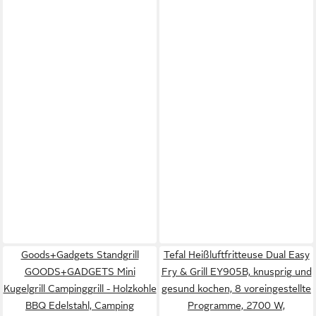
Goods+Gadgets Standgrill
Tefal Heißluftfritteuse Dual Easy
GOODS+GADGETS Mini
Fry & Grill EY905B, knusprig und
Kugelgrill Campinggrill - Holzkohle
gesund kochen, 8 voreingestellte
BBQ Edelstahl, Camping
Programme, 2700 W,