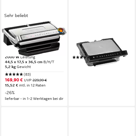
Sehr beliebt
TEFAL
WMF
Kontaktgrill OptiGrill + XL,
Kontaktgrill WMF Profi Plus
erneuerte Kochstufenanzeige,
Kontaktgrill Perfection
9 automatische Programme
37.5 x 15 x 39.5 cm
B/H/T
2000 W
Leistung
(1)
44,5 x 17,5 x 36,5 cm
B/H/T
219,00 €
UVP
289,00 €
5,2 kg
Gewicht
20,00 €
mtl. in 12 Raten
(83)
-24%
169,90 €
UVP
229,99 €
lieferbar - in 2-3 Werktagen bei dir
15,52 €
mtl. in 12 Raten
-26%
lieferbar - in 1-2 Werktagen bei dir