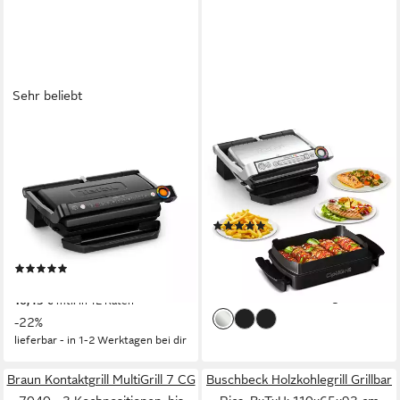
Sehr beliebt
TEFAL
TEFAL
Kontaktgrill OptiGrill+ XL,
Kontaktgrill GC714D OptiGrill
erneuerte Kochstufenanzeige,
2000 W
Leistung
44,5 x 22,9 x 51,2 cm
B/H/T
9 automatische Programme
5,85 kg
Gewicht
2000 W
Leistung
(179)
39,5 x 43 x 33 cm
B/H/T
199,00 €
UVP
279,99 €
4,5 kg
Gewicht
18,17 €
mtl. in 12 Raten
(94)
-29%
179,90 €
UVP
229,99 €
lieferbar - in 1-2 Werktagen bei dir
16,43 €
mtl. in 12 Raten
-22%
lieferbar - in 1-2 Werktagen bei dir
Braun Kontaktgrill MultiGrill 7 CG
Buschbeck Holzkohlegrill Grillbar