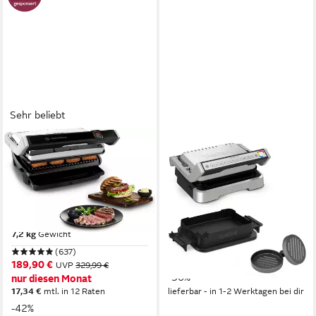
Sehr beliebt
TEFAL
TEFAL
Kontaktgrill OptiGrill Elite XL,
Kontaktgrill GC774HP
spülmaschinengeeignete
OptiGrill 4in1
Platten
2100 W
Leistung
2
Grillplatten
2200 W
Leistung
29 x 41,2 x 46,6 cm
B/H/T
37,5 x 22,9 x 48,1 cm
B/H/T
7,2 kg
Gewicht
(60)
209,99 €
UVP
329,99 €
(637)
19,18 €
mtl. in 12 Raten
189,90 €
UVP
329,99 €
-36%
nur diesen Monat
17,34 €
mtl. in 12 Raten
lieferbar - in 1-2 Werktagen bei dir
-42%