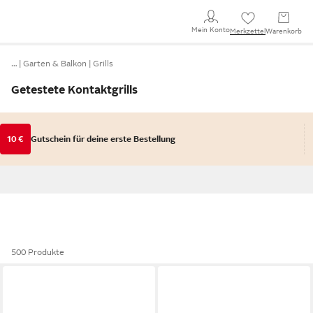
Mein Konto
Merkzettel
Warenkorb
…
Garten & Balkon
Grills
Getestete Kontaktgrills
10 €
Gutschein für deine erste Bestellung
500 Produkte