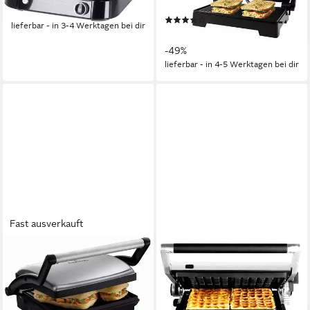
2
Grillplatten
-41%
(27)
lieferbar - in 3-4 Werktagen bei dir
23,99 €
UVP
46,99 €
-49%
lieferbar - in 4-5 Werktagen bei dir
Fast ausverkauft
RUSSELL HOBBS
GASTROBACK
Kontaktgrill Paninigrill Cook at
Kontaktgrill Gourmet Multigrill
Home 3in1 17888-56
BBQ Pro Smart
1800 W
Leistung
6
Grillplatten