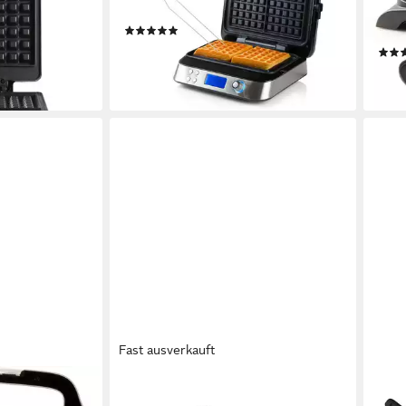
Wafflemaker mit Waffelgabel
selb
€
(4)
Crep
89,99 €
UVP
125,90 €
en bei dir
ab 4
-29%
liefe
lieferbar - in 4-5 Werktagen bei dir
Fast ausverkauft
DOMO
DOM
sen, 900 W
Waffeleisen WAFFELEISEN – INKY
Waff