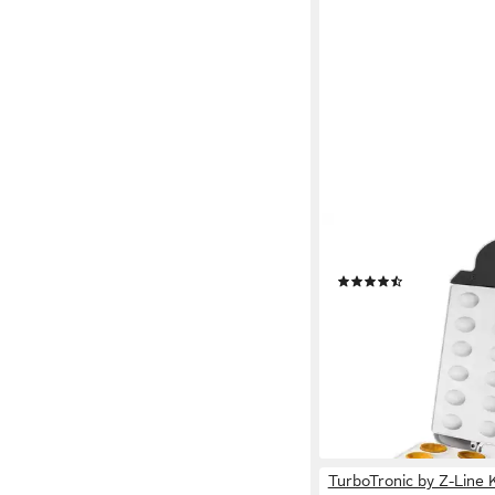
UNOLD
Zaubernussbäcker 4
(207)
ab 51,94 €
lieferbar - in 4-5 Werktag
TurboTronic by Z-Line 