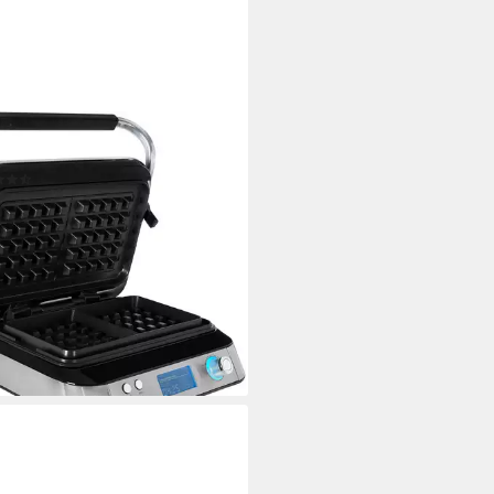
FELS
eleisen WAFFLE 5010, 1600 W
(50)
9,95 €
UVP
149,95 €
%
r ausverkauft