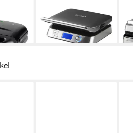
DOMO
DOM
DO9291C
Waffeleisen
Waff
322,37 €
hichtung,
Leis
16,01 €
mtl. in 24 Raten
49,9
arz, 1400.00 W
lieferbar - in 6-7 Werktagen bei dir
liefe
en bei dir
kel