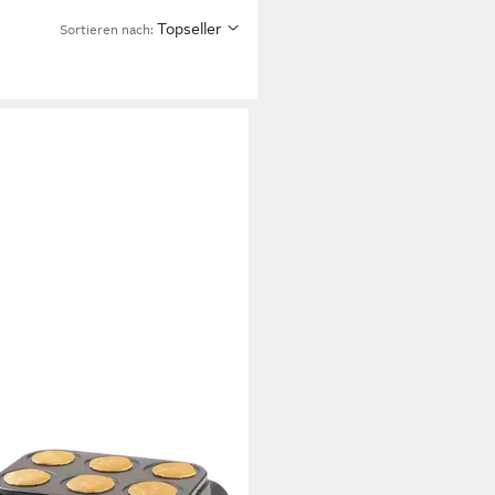
Topseller
Sortieren nach:
O
esmaker, 1000 W, Ø 11.5 cm, 6
 salzige Pancake Pfannkuchen