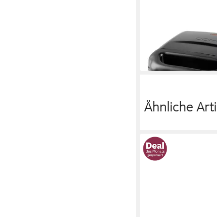
DOMO
Waffeleisen DOMO 
Multigrill Antihaftbesc
Kontrollleuchte Schw
87,09 €
lieferbar - in 2-3 Werktag
Ähnliche Arti