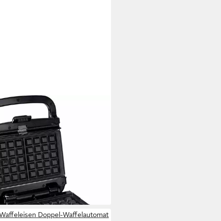
L
-1-Kombi-Waffeleisen SW852D
k Collection, 700 W,
haftbeschichte Platten,
maschinengeeignet, viele
(891)
tionen
7 €
UVP
119,99 €
rbar - in 1-2 Werktagen bei dir
Waffeleisen Doppel-Waffelautomat