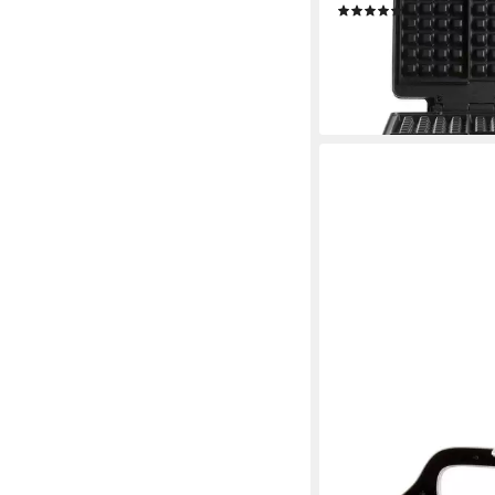
(2)
ab 44,99 €
UVP
54,95 
-18%
lieferbar - in 2-3 Werktag
DOMO
Waffeleisen Waffelei