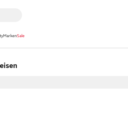
ty
Marken
Sale
eisen