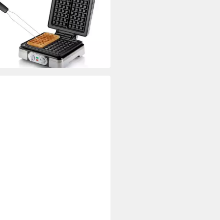
üsseler Waffeln Doppel
lemaker mit Waffelgabel
9 €
UVP
75,90 €
rbar - in 4-5 Werktagen bei dir