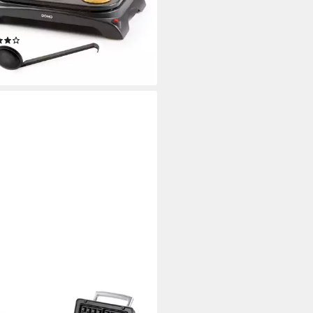
er machen Crepes-Eisen
erie
(1)
4,94 €
rbar - in 4-5 Werktagen bei dir
O
eleisen, 1400 W, für 2 Belgische