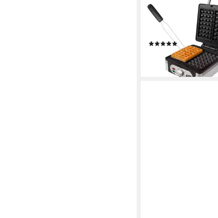
DOMO
Waffeleisen, 1400 W, 
& Brüsseler Waffeln 
Wafflemaker mit Waff
(1)
58,99 €
lieferbar - in 4-5 Werktag