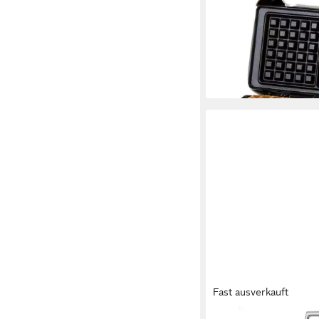
DO9133W, mit Stand
ab 41,57 €
lieferbar - in 4-5 Werktag
Fast ausverkauft