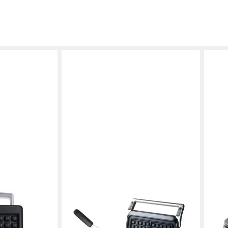
DOMO
DOM
W, 1400 W-
Waffeleisen, 1600 W, für 2 Belgische
Crêp
n Erhitzen
& Brüsseler Waffeln Doppel
süße