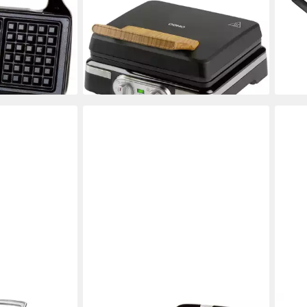
fuß
BLACK Waffeleisen Schwarz
& Br
DO9281W
Waff
en bei dir
ab 70,94 €
59,9
lieferbar - in 4-5 Werktagen bei dir
-21%
liefe