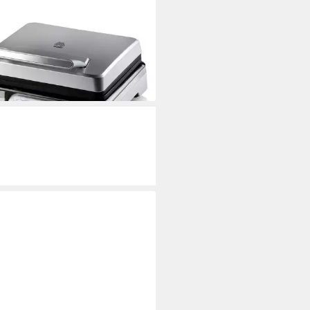
O
eleisen DO9149W, Hohe
tung zum schnellen Erhitzen
9 €
rbar - in 2-3 Werktagen bei dir