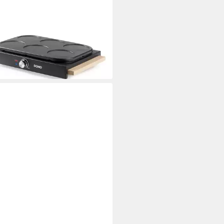
O
feleisen DOMO DO8717PN
ake-Maker
haftbeschichtung, stufenloser
erat, 1000.00 W
9 €
rbar - in 2-3 Werktagen bei dir