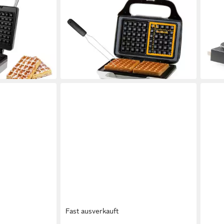
DOMO
DOM
für 2 Belgische
Waffeleisen, 900 W, für 2 Belgische
Waf
Doppel
& Brüsseler Waffeln Doppel
Panc
elgabel
Wafflemaker mit Waffelgabel
Anti
39,99 €
Temp
lieferbar - in 4-5 Werktagen bei dir
55,4
en bei dir
liefe
Fast ausverkauft