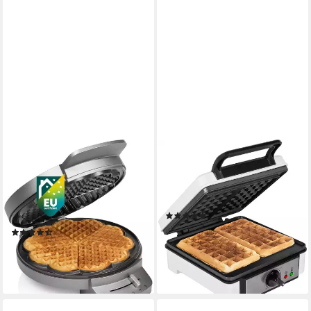
PRINCESS
PRINCESS
Waffeleisen 132380, 1200 W,
Waffeleisen 132397, 1200 W,
mit Herzwaffelform, 5
mit Antihaftbeschichtung/ 2
Heizstufen, mit
Belgische Waffeln gleichzeitig
(94)
Kontrollleuchte
ab 38,94 €
UVP
49,99 €
(5)
ab 34,94 €
UVP
40,99 €
-22%
lieferbar - in 2-3 Werktagen bei dir
-15%
lieferbar - in 2-3 Werktagen bei dir