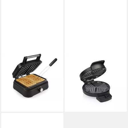
PRINCESS
PRINCESS
Waffeleisen, 1500 W, für 2
Waffeleisen
Belgische & Brüsseler Waffeln
01.132378.01.001, 1000 W, 5
Doppel Wafflemaker mit
herzförmige Waffeln pro
Waffelgabel
Portion - 1000 Watt
62,99 €
29,99 €
UVP
39,99 €
lieferbar - in 3-4 Werktagen bei dir
-25%
lieferbar - in 3-4 Werktagen bei dir