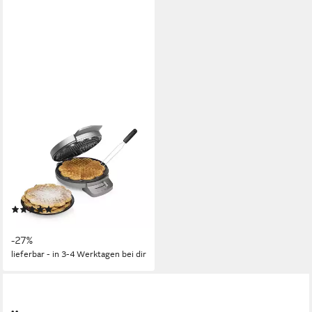
PRINCESS
Waffeleisen, 1200 W, 5
herzförmige Waffeln Ø20cm
Waffelbäcker Waffelmaker mit
Waffel-Gabel
(1)
42,99 €
UVP
58,94 €
-27%
lieferbar - in 3-4 Werktagen bei dir