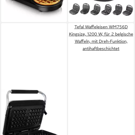
56,95 €
ab 44,89 €
UVP
119,95 €
UVP
49,99 €
Temperaturregler,
Nussgebäck Maker,
-53%
-10%
Antihaftbeschichtet, Edelstahl,
schwarz/silber
lieferbar - in 2-3 Werktagen bei dir
lieferbar - in 3-4 Werktagen bei dir
BPA frei
Tefal Waffeleisen WM756D
Kingsize, 1200 W, für 2 belgische
Waffeln, mit Dreh-Funktion,
antihaftbeschichtet
GUTFELS
Waffeleisen WAFFLE 5010,
1600 W
(50)
100,27 €
9,16 €
mtl. in 12 Raten
leider ausverkauft