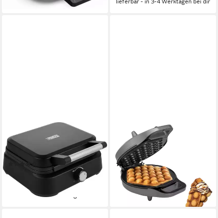
lieferbar - in 3-4 Werktagen bei dir
PRINCESS
PRINCESS
Waffeleisen 132398 Deluxe,
Waffeleisen Bubble 132465,
1500 W
700 W
(14)
(140)
ab 49,99 €
ab 32,94 €
UVP
67,99 €
UVP
50,99 €
-26%
-35%
lieferbar - in 3-4 Werktagen bei dir
lieferbar - in 2-3 Werktagen bei dir