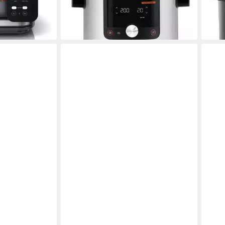
369,99 €
39,9
9 €
UVP
379,99 €
-3%
-38
lieferbar - in 2-3 Werktagen bei dir
liefe