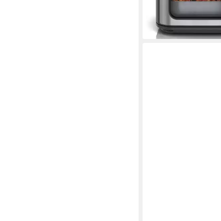
ab 232,99 €
UVP
299,9
-22%
leider ausverkauft