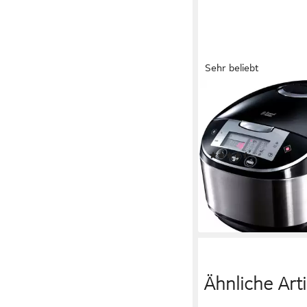
Sehr beliebt
RUSSELL HOBBS
Multikocher 21850-56
Schüssel, 11-in-1, 5 Lit
Display, Anti-Kondens
(54)
ab 78,00 €
UVP
175,99
nur diesen Monat
-56%
lieferbar - am nächsten W
Ähnliche Arti