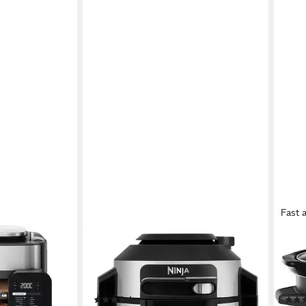
Fast 
NINJA
RUSS
in-1 Ofen &
Multikocher Foodi MAX 14-in-1
Scho
P700EU, 1780
SmartLid Multikocher OL750EU,
200 
1760 W, 7,5 l Schüssel
Füll
(88)