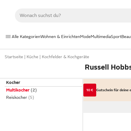
Alle Kategorien
Wohnen & Einrichten
Mode
Multimedia
Sport
Beau
Startseite
Küche
Kochfelder & Kochgeräte
Russell Hobb
Kocher
Multikocher
10 €
Gutschein für deine 
Reiskocher