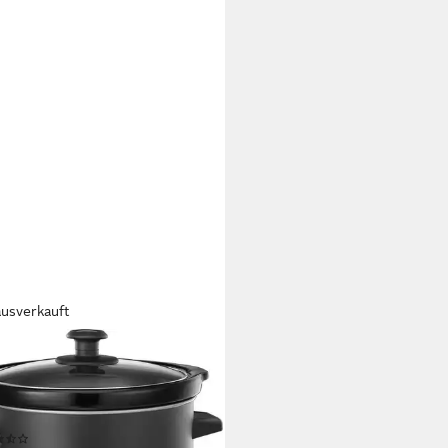
ausverkauft
ELL HOBBS
ngarer Chalkboard 24180-56,
W, mit Tafeloberfläche, 3,5 l
menge
(19)