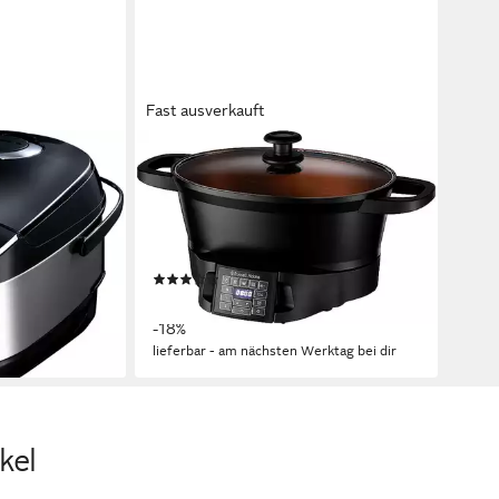
Fast ausverkauft
RUSSELL HOBBS
, 900 W, 5 l
Multikocher 28270-56, 750 W, 6,5 l
er, digitales
Schüssel, 6,5 l,digitales Display, 8
ations-Deckel
Kochfunktionen,
Spülmaschinengeeignet
 €
(3)
ab 89,90 €
UVP
109,99 €
-18%
erktag bei dir
lieferbar - am nächsten Werktag bei dir
kel