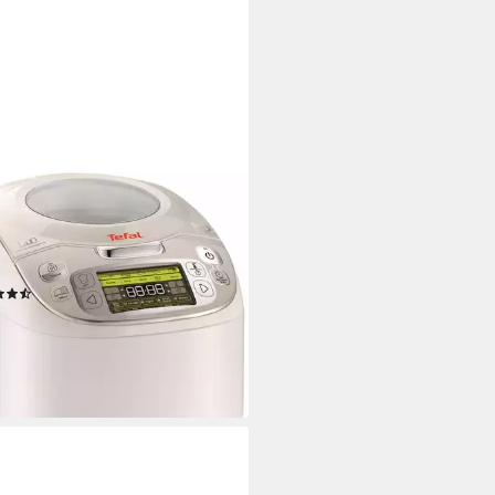
L
ikocher 45in1 RK8121, 750 W,
utomatische Kochprogramme,
ögerter Start, 5L Kapazität
(83)
89 €
UVP
249,99 €
%
rbar - am nächsten Werktag bei dir