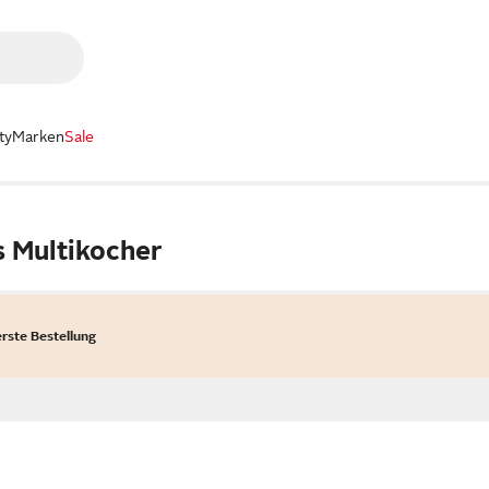
ty
Marken
Sale
s Multikocher
erste Bestellung