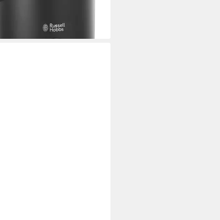
9 €
UVP
63,99 €
%
rbar - am nächsten Werktag bei dir