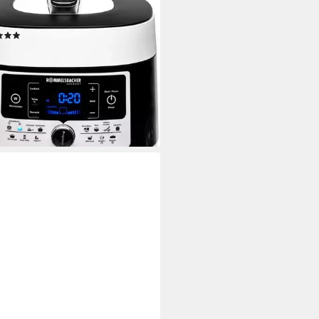
ikocher MD 1000 "MeinHans",
 W, 4 l Schüssel
(107)
59,19 €
UVP
209,99 €
%
rbar - am nächsten Werktag bei dir