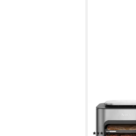
NINJA
Multikocher Combi 12-
Heißluftfritteuse SF
W
(117)