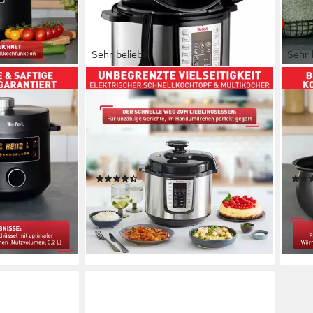
Sehr beliebt
Sehr 
TEFAL
TEFA
ine inkl.
Multikocher Fast & Delicious inkl.
Mult
sbecher,
Reislöffel, Untersetzer, Messbecher
Damp
& Rezepten
Reisl
1200 W
Leistung
1000
6 l
Kapazität
5 l
Ka
(358)
95,89 €
109,
UVP
149,99 €
nur 
-36%
9,96
lieferbar - in 1-2 Werktagen bei dir
-45
en bei dir
liefe