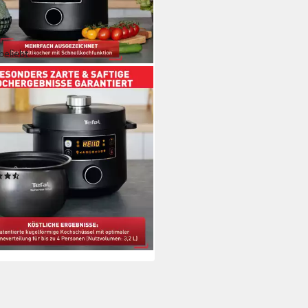
beliebt
L
ikocher Turbo Cuisine inkl.
fgareinsatz, Messbecher,
öffel und Kelle
 W
Leistung
pazität
(170)
00 €
UVP
199,99 €
diesen Monat
 €
mtl. in 12 Raten
%
rbar - in 1-2 Werktagen bei dir