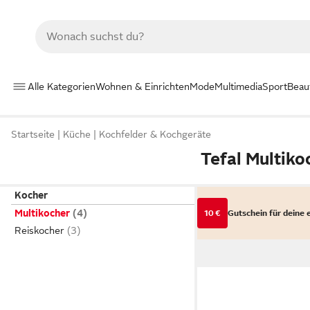
Alle Kategorien
Wohnen & Einrichten
Mode
Multimedia
Sport
Beau
Startseite
Küche
Kochfelder & Kochgeräte
Tefal Multiko
Kocher
Multikocher
10 €
Gutschein für deine 
Reiskocher