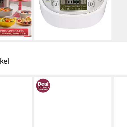
-49%
lieferbar - in 1-2 Werktagen bei dir
en bei dir
kel