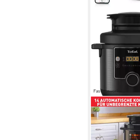
Fast ausverkauft
TEFAL
Multikocher Turbo Cuis
Extra-Crisp-Deckel, 1
Bedienung
1200 W
Leistung
7,6 l
Kapazität