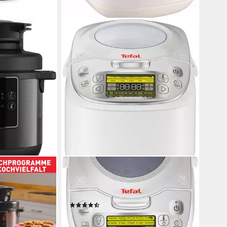
TEFAL
ine & Fry inkl.
Multikocher 45in1 RK8121
-Knopf-
750 W
Leistung
(83)
126,89 €
UVP
249,99 €
11,59 €
mtl. in 12 Raten