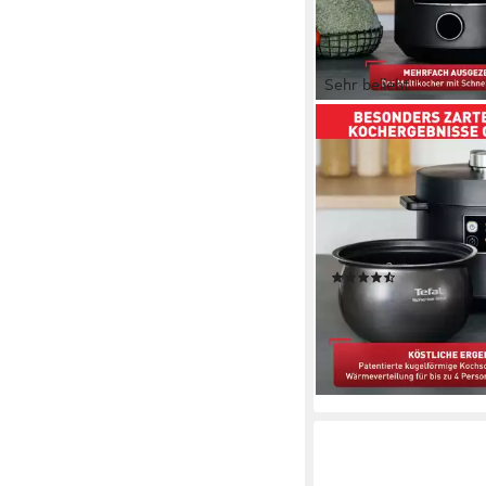
Sehr beliebt
TEFAL
Multikocher Turbo Cuis
Dampfgareinsatz, Mes
Reislöffel und Kelle
1000 W
Leistung
5 l
Kapazität
(170)
109,00 €
UVP
199,99 €
nur diesen Monat
9,96 €
mtl. in 12 Raten
-45%
lieferbar - in 1-2 Werktag