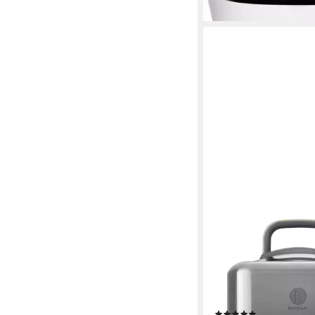
BUYDEEM
Multikocher Multifunkt
Dampfgarer mit 6 Pr
1000 W
Leistung
6
Programme
(2)