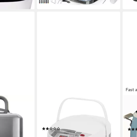
Fast 
ADLER
ARIE
ionaler 5-in-1
Multikocher, 6 Programme, 700W,
Mult
ogrammen
Reiskocher, Dampfgarer, Schongarer,
650
3 l
Ka
weiß, silber
(1)
52,89 €
UVP
69,99 €
ab 7