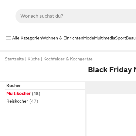
Alle Kategorien
Wohnen & Einrichten
Mode
Multimedia
Sport
Beau
Startseite
Küche
Kochfelder & Kochgeräte
Black Friday 
Kocher
Multikocher
Reiskocher