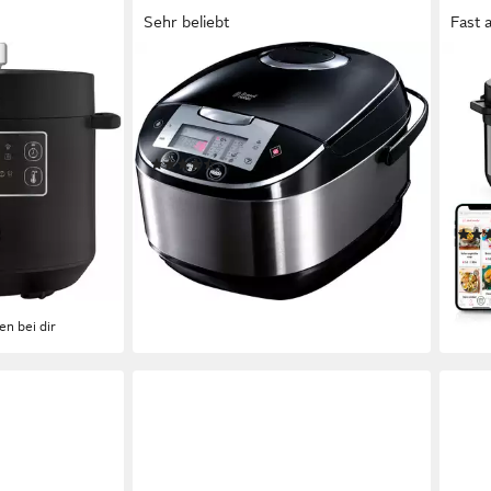
Sehr beliebt
Fast 
RUSSELL HOBBS
TEFA
ine inkl.
Multikocher 21850-56
Mult
sbecher,
Extr
900 W
Leistung
5 l
Kapazität
Bedi
(54)
1200
ab 78,00 €
UVP
175,99 €
7,6 l
nur diesen Monat
10
P
-56%
296,
lieferbar - in 2-3 Werktagen bei dir
14,7
-24
liefe
en bei dir