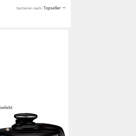
Topseller
Sortieren nach:
beliebt
L
kocher Fast & Delicious inkl.
löffel, Untersetzer, Messbecher