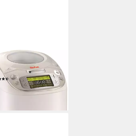
L
ikocher 45in1 RK8121
 W
Leistung
(83)
89 €
UVP
249,99 €
 €
mtl. in 12 Raten
%
rbar - in 2-3 Werktagen bei dir