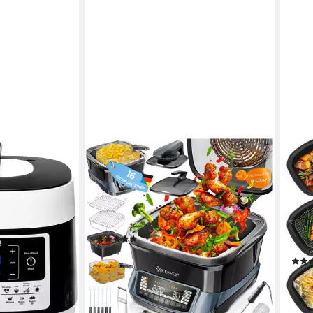
KESSER
TURB
 "MeinHans"
Multikocher Küchengerät mit 16
Mult
Programmen Grillen, Backen,
Frit
Schmoren, Dampfgaren
Reis
1800 W
Leistung
1500
5 l
Ka
(7)
9 €
8
Pr
134,80 €
UVP
249,80 €
12,31 €
mtl. in 12 Raten
72,9
-46%
en bei dir
-27
lieferbar - in 4-5 Werktagen bei dir
liefe