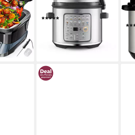
en
& Re
1100 W
Leistung
8
Leistungsstufen
1200
6 l
Ka
(3)
191,52 €
17,49 €
mtl. in 12 Raten
95,8
lieferbar - in 2-3 Werktagen bei dir
-36
en bei dir
liefe