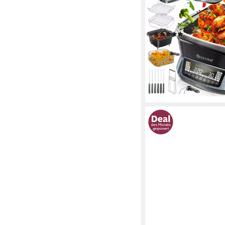
Schmoren, Dampfgar
1800 W
Leistung
(7)
134,80 €
UVP
249,80 €
12,31 €
mtl. in 12 Raten
-46%
lieferbar - in 4-5 Werktag