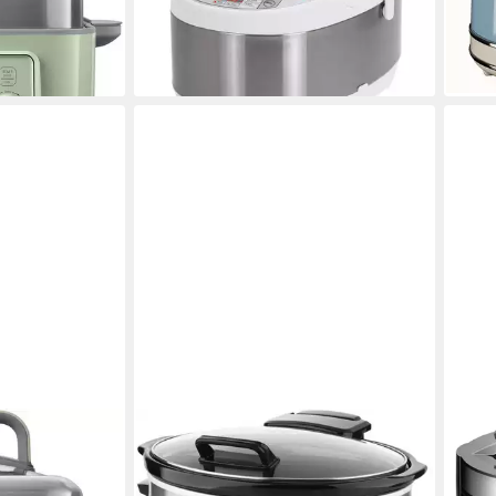
-24%
 €
-34
lieferbar - in 4-5 Werktagen bei dir
liefe
en bei dir
ETA
STE
ionaler 5-in-1
Multikocher Largo
Mult
ogrammen
245 W
Leistung
900