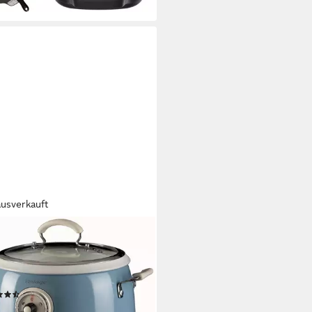
ausverkauft
TE
ikocher 2904BL
 W
Leistung
pazität
(13)
2,61 €
UVP
109,95 €