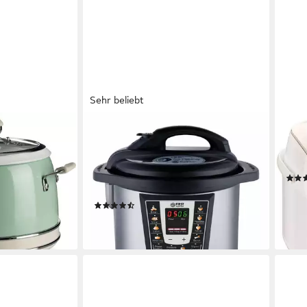
Sehr beliebt
TZS FIRST AUSTRIA
TEFA
Multikocher Druckkochtopf elektrisch
Mult
6L, Multikocher, 9 Programme, Silber
750
1000 W
Leistung
6 l
Kapazität
126,
 €
11,59
(66)
79,95 €
-49
lieferbar - in 3-4 Werktagen bei dir
en bei dir
liefe