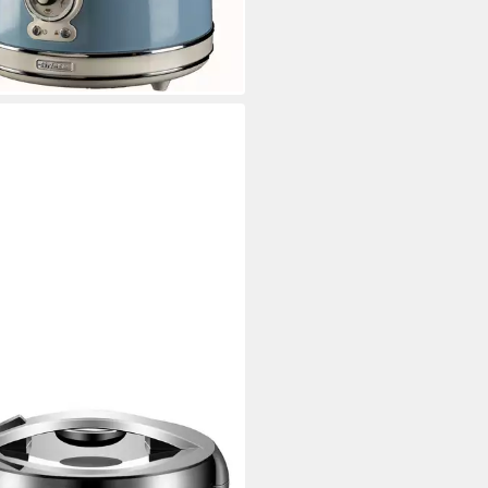
%
rbar - in 2-3 Werktagen bei dir
INBORG
ikocher
 W
Leistung