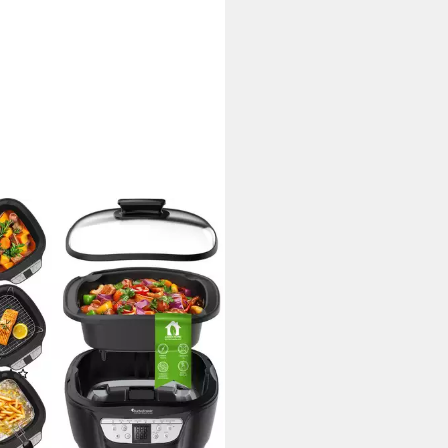
OTRONIC BY Z-LINE
ikocher mit Fritteuse &
tierfunktion Reiskocher perfekter
 8 Programme
 W
Leistung
pazität
ogramme
(4)
9 €
UVP
99,99 €
%
rbar - in 4-5 Werktagen bei dir