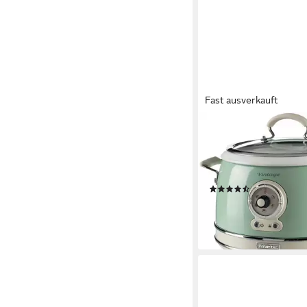
Fast ausverkauft
ARIETE
Multikocher 2904GR
650 W
Leistung
3 l
Kapazität
(28)
ab 72,90 €
UVP
109,95
-34%
lieferbar - in 2-3 Werktag