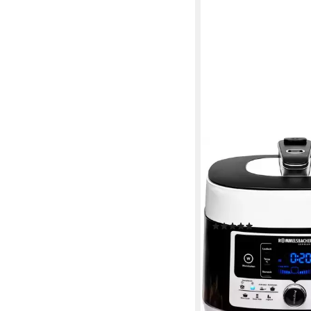
ROMMELSBACHER
Multikocher MD 1000
1000 W
Leistung
4 l
Kapazität
14
Programme
(107)
ab 159,19 €
UVP
209,9
14,54 €
mtl. in 12 Raten
-24%
lieferbar - in 2-3 Werktag