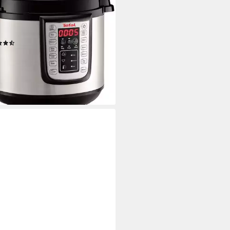
zepten
 W
Leistung
pazität
(358)
9 €
UVP
149,99 €
%
rbar - in 2-3 Werktagen bei dir