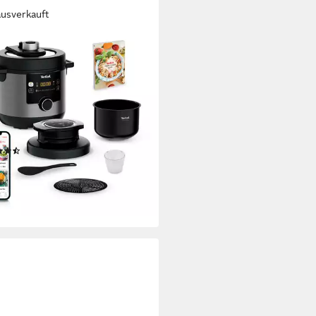
ausverkauft
L
ikocher Turbo Cuisine & Fry inkl.
a-Crisp-Deckel, 1-Knopf-
enung
 W
Leistung
Kapazität
rogramme
(46)
36 €
UVP
389,99 €
2 €
mtl. in 24 Raten
%
rbar - in 2-3 Werktagen bei dir