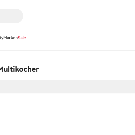
ty
Marken
Sale
Multikocher