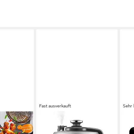
Fast ausverkauft
Sehr 
SAGE
TEFA
rät mit 16
Multikocher SPR680BSS
Multi
Backen,
Schnellkochtopf, Dampfgarer
Reis