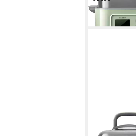
ab 79,99 €
UVP
179,99
-56%
lieferbar - in 3-4 Werktag
BUYDEEM
Multikocher Multifunkt
Dampfgarer mit 6 Pr