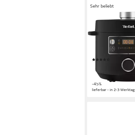
Sehr beliebt
TEFAL
Multikocher Turbo Cuis
Dampfgareinsatz, Mes
Reislöffel und Kelle
1000 W
Leistung
5 l
Kapazität
(170)
109,00 €
UVP
199,99 €
nur diesen Monat
9,96 €
mtl. in 12 Raten
-45%
lieferbar - in 2-3 Werktag