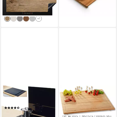
ab 24,95 €
UVP
30,00 €
-17%
lieferbar - in 3-4 Werktagen bei dir
+1
ZELLER PRESENT
NEUSTANLO
Herdblende-/Abdeckplatte
Schneide- und Abdeckplatte
XL, (1 tlg), Silikonfüßen
XXL Schneide- und
(173)
Abdeckplatte aus Bambusholz
ab 33,57 €
für große Flächen, robust &