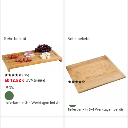
Sehr beliebt
Sehr beliebt
KESPER®
KESPER®
Schneide- und Abdeckplatte
Herdblende-/Abdeckplatte
Servierbrett, Bambus, (1 tlg),
Herdabdeckplatte, love,
vier rutschfeste Elastikfüße
Bambus, (1 tlg), mit vier
(36)
Bambusfüßen
ab 12,52 €
UVP
24,99 €
(21)
ab 17,41 €
-50%
UVP
39,99 €
-56%
lieferbar - in 3-4 Werktagen bei dir
lieferbar - in 3-4 Werktagen bei dir