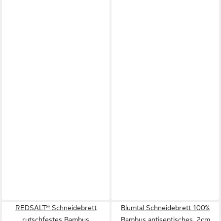
REDSALT® Schneidebrett
Blumtal Schneidebrett 100%
rutschfestes Bambus
Bambus antiseptisches, 2cm