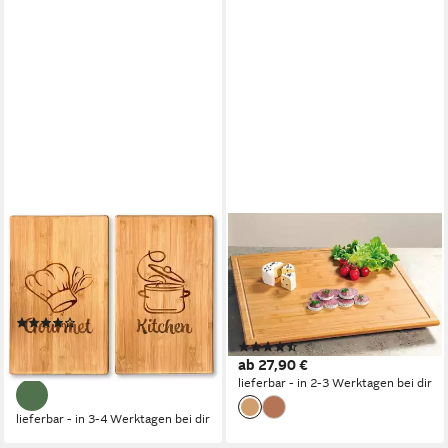
KESPER®
KESPER
Schneide- und Abdeckplatte
Schneidebrett Schneide- und
Herdabdeckplatte, Bambus,
Abdeckplatte, Großes
(Set, 2 tlg), mit Standfüßen
Bambus-Schneidebrett,
(6)
Servierbrett, Bambus,
17,67 €
UVP
39,99 €
(8)
(einzeln)
ab 27,90 €
-56%
lieferbar - in 2-3 Werktagen bei dir
lieferbar - in 3-4 Werktagen bei dir