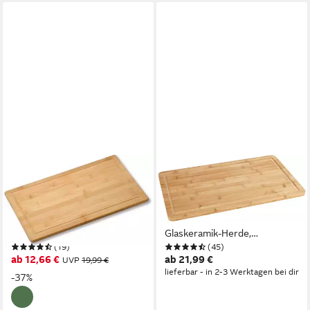
KESPER®
WENKO
Schneide- und Abdeckplatte
Herd-Abdeckplatte Modell
Herdabdeckplatte, Bambus, (1
Bambus, Bambus,
tlg), zum Schneiden und
Küchenplatte mit Saftrille für
Abdecken
Glaskeramik-Herde,
(19)
(45)
rutschfeste Füße
ab 12,66 €
ab 21,99 €
UVP
19,99 €
lieferbar - in 2-3 Werktagen bei dir
-37%