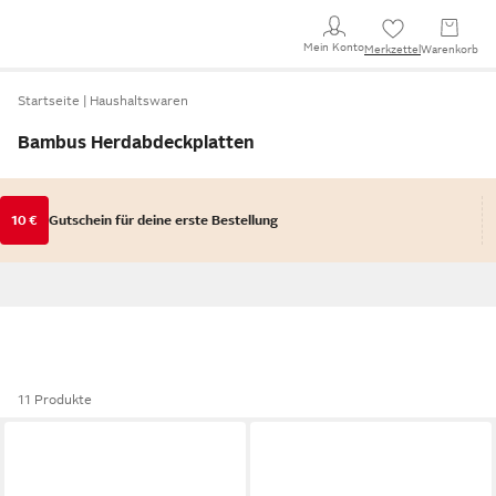
Mein Konto
Merkzettel
Warenkorb
Startseite
Haushaltswaren
Bambus Herdabdeckplatten
10 €
Gutschein für deine erste Bestellung
11 Produkte