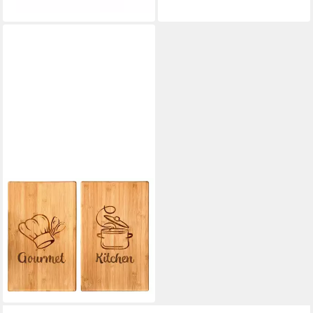
GRAVIDUS
Schneide- und Abdeckplatte
2er Set Bambus Schneide-
und Abdeckplatte mit
dekorativen Motiven, Bambus
29,99 €
lieferbar - in 3-4 Werktagen bei dir