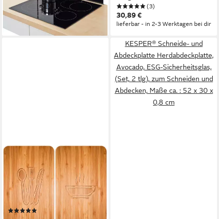
lieferbar - in 4-5 Werktagen bei dir
(3)
stilvoll, funktional & dekorativ,
30,89 €
ideal für Arbeitsflächen
lieferbar - in 2-3 Werktagen bei dir
KESPER® Schneide- und
Abdeckplatte Herdabdeckplatte,
Avocado, ESG-Sicherheitsglas,
(Set, 2 tlg), zum Schneiden und
Abdecken, Maße ca. : 52 x 30 x
0,8 cm
WENKO
Herd-Abdeckplatte Universal
Modell Lunch, Glas, (Set, 2
tlg), Herdabdeckung für alle
Herdarten, kratzfest, mit
(29)
rutschfesten Füßen