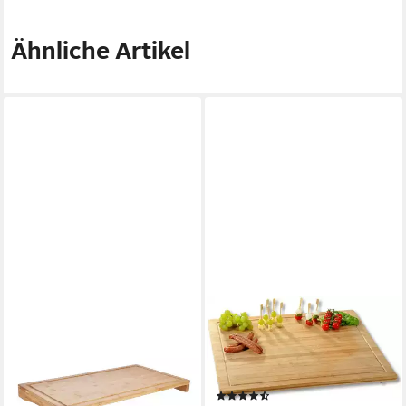
Ähnliche Artikel
GRAVIDUS
KESPER®
Herd-Abdeckplatte XL
Schneidebrett
Schneidebrett Abdeckplatte
Herdabdeckplatte, Bambus,
Küchenbrett - Holz Brett
(1-St), mit rutschfesten Füßen
(151)
Bambus Platte