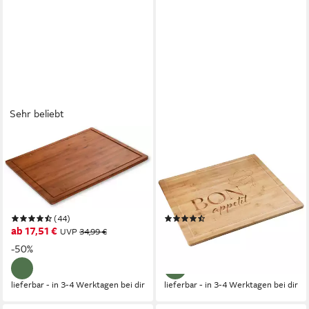
Sehr beliebt
KESPER®
KESPER®
Schneide- und Abdeckplatte
Herdblende-/Abdeckplatte
Herdabdeckplatte, Bambus, (1
Schneidebrett, Bon appetit,
tlg), mit 4 standfesten Füßen,
Bambus, (1 tlg), mit vier
aus 100% FSC®-zertifiziertem
Bambusfüßen
(44)
(10)
Bambus
ab 17,51 €
ab 17,82 €
UVP
34,99 €
UVP
39,99 €
-50%
-55%
lieferbar - in 3-4 Werktagen bei dir
lieferbar - in 3-4 Werktagen bei dir