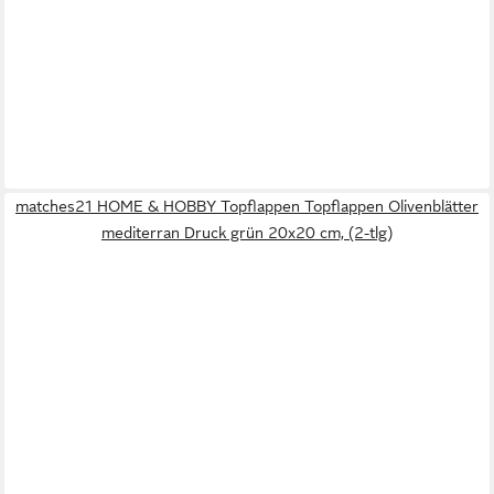
matches21 HOME & HOBBY Topflappen Topflappen Olivenblätter
mediterran Druck grün 20x20 cm, (2-tlg)