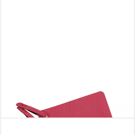
SPRING
Topflappen
9,90 €
lieferbar - in 4-5 Werktagen bei dir