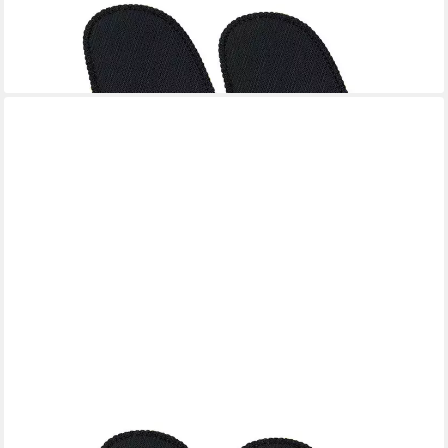
SPRING
Topfhandschuhe
34,90 €
lieferbar - in 4-5 Werktagen bei dir
SPRING
Topfhandschuhe