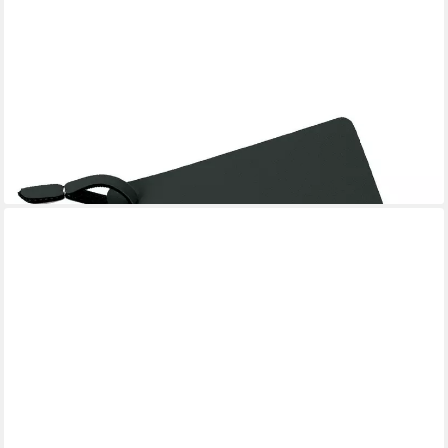
SPRING
Topflappen
9,90 €
lieferbar - in 4-5 Werktagen bei dir