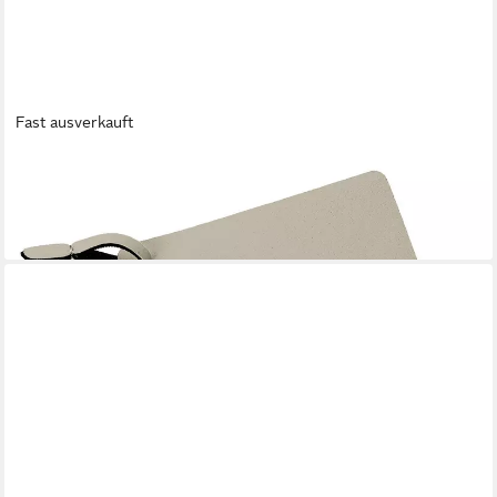
Fast ausverkauft
SPRING
Topfhandschuhe
9,90 €
lieferbar - in 4-5 Werktagen bei dir