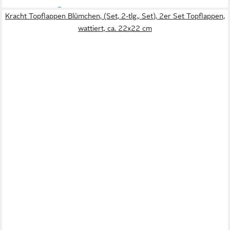
Kracht Topflappen Blümchen, (Set, 2-tlg., Set), 2er Set Topflappen,
wattiert, ca. 22x22 cm