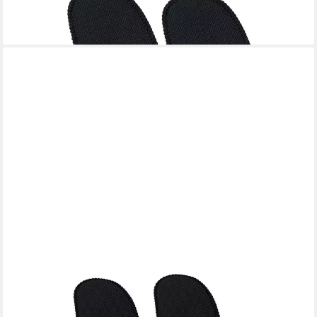
34,90 €
lieferbar - in 4-5 Werktagen bei dir
SPRING
Topfhandschuhe
39,90 €