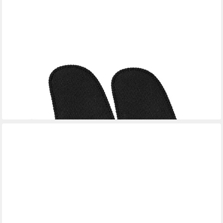
SPRING
Hitzeschutzhandschuhe Handschuh kurz 2er-Set Grips schwarz
(Kochtopf-Set, 2x Handschuhe) Edelstahl mit Aluminiumkern,
schwarz, Induktion, alle Herdarten
34,90 €
lieferbar - in 4-5 Werktagen bei dir