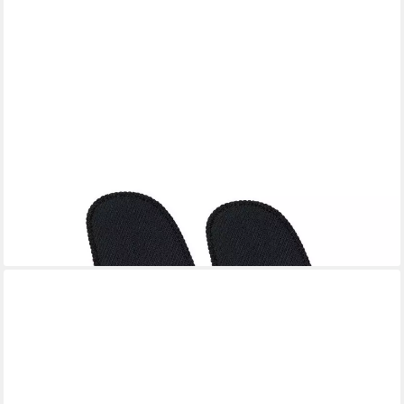
SPRING
Bräter Topfhandschuhe 2er-Set Grips schwarz/rot, Neopren,
Edelstahl mit Aluminiumkern, Induktion, alle Herdarten
34,90 €
lieferbar - in 4-5 Werktagen bei dir