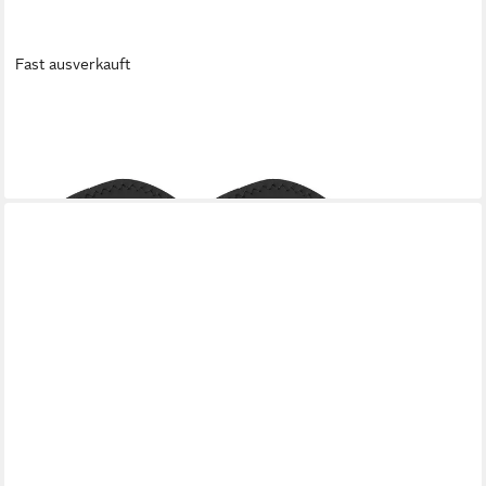
Fast ausverkauft
SPRING
Topflappen
18,90 €
lieferbar - in 4-5 Werktagen bei dir