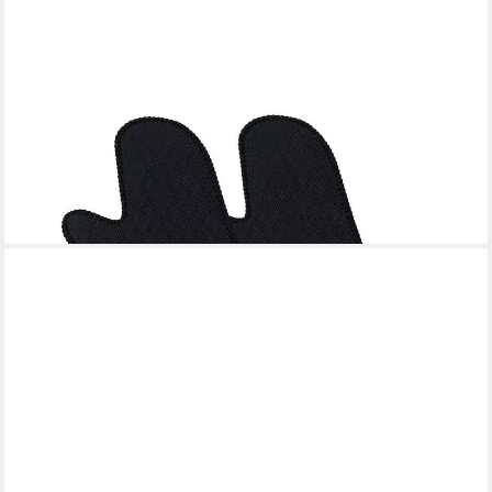
SPRING
Geschirr-Set Hitzehandschuh lang Grips rot 2er Set
-40°/+250°C, Neopren, Edelstahl mit Aluminiumkern, Induktion,
alle Herdarten
39,90 €
lieferbar - in 4-5 Werktagen bei dir