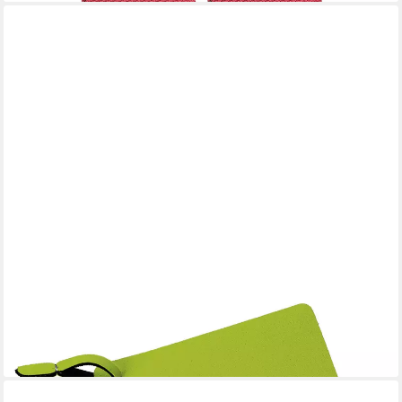
SPRING
Topflappen
9,90 €
lieferbar - in 4-5 Werktagen bei dir