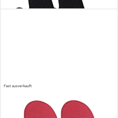
lieferbar - in 4-5 Werktagen bei dir
Fast ausverkauft
SPRING
Topfhandschuhe
34,90 €
lieferbar - in 4-5 Werktagen bei dir