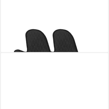
SPRING
Topfhandschuhe
39,90 €
lieferbar - in 4-5 Werktagen bei dir