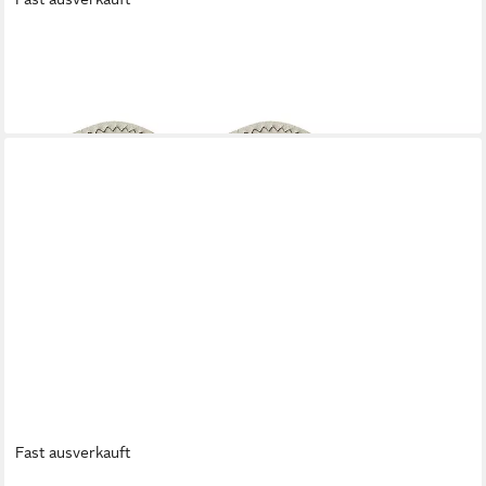
SPRING
Topflappen
18,90 €
lieferbar - in 4-5 Werktagen bei dir
Fast ausverkauft