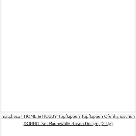
matches21 HOME & HOBBY Topflappen Topflappen Ofenhandschuh
DORRIT Set Baumwolle Rosen Design, (2-tlg)