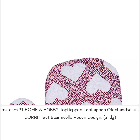
KRASILNIKOFF
Topfhandschuhe Heart Terrazzo, (1-tlg., 1-teilig), Ofenhandschuh
wattiert Größe: ca.18x30cm
12,95 €
lieferbar - in 3-4 Werktagen bei dir
matches21 HOME & HOBBY Topflappen Topflappen Ofenhandschuh
DORRIT Set Baumwolle Rosen Design, (2-tlg)