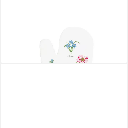
GREENGATE
Topflappen Agnes Ofenhandschuh mit Stickerei white 31cm,
(Schürzen & Ofenhandschuhe)
23,90 €
lieferbar - in 2-3 Werktagen bei dir