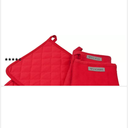
ROSS
Topflappen Exclusiv, (Set, 4-tlg), 2x Topflappen und 2x
Grillhandschuh, 100% Baumwolle
(58)
24,99 €
lieferbar - in 6-8 Werktagen bei dir