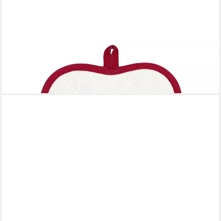
GREENGATE
Topflappen Grace Topflappen white 20,5cm Set2, (Topflappen)
19,08 €
lieferbar - in 2-3 Werktagen bei dir