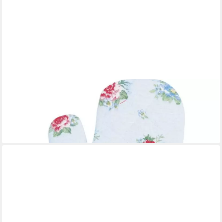
GREENGATE
Topfhandschuhe Greengate Ofenhandschuh ALIVIA PALE BLUE
Blau mit Blumen
18,95 €
lieferbar - in 3-4 Werktagen bei dir