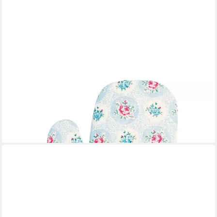
GREENGATE
Topfhandschuhe Greengate Ofenhandschuh ELLE PALE BLUE
Blau mit Blumen
18,95 €
lieferbar - in 3-4 Werktagen bei dir