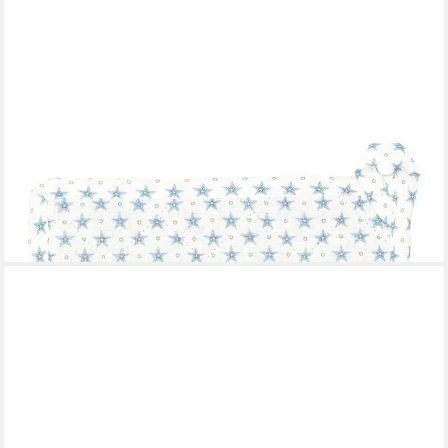
GREENGATE
Topflappen Greengate Topflappen LUMI STAR DUSTY BLUE
Blau Sterne 2er Set
18,75 €
lieferbar - in 3-4 Werktagen bei dir