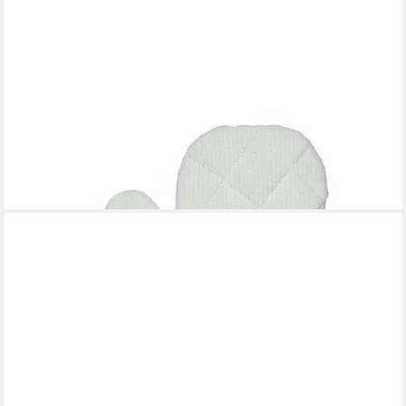
GREENGATE
Topfhandschuhe Greengate Ofenhandschuh ALICIA Mint Grün
18,95 €
lieferbar - in 3-4 Werktagen bei dir