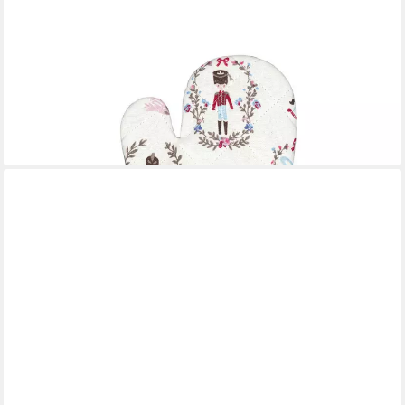
GREENGATE
Topflappen Cindarella Kids Grillhandschuh white 21x13cm,
(Grillhandschuhe)
8,53 €
lieferbar - in 2-3 Werktagen bei dir