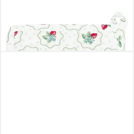
GREENGATE
Topflappen Greengate Topflappen BERRY PETIT Weiß mit
Erdbeeren 2er Set
18,75 €
lieferbar - in 3-4 Werktagen bei dir