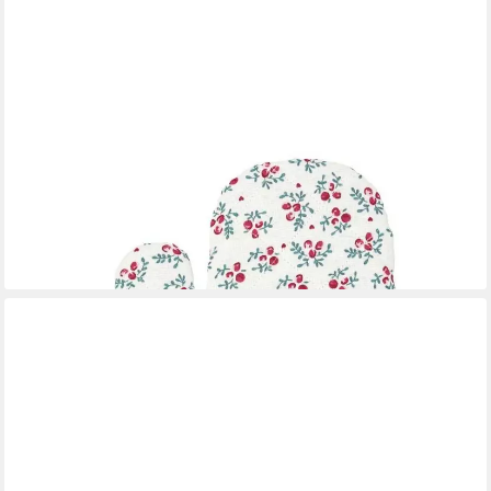
GREENGATE
Topfhandschuhe Greengate Ofenhandschuh BELIA Weiß mit
Beeren und Tannenzweigen
18,95 €
lieferbar - in 3-4 Werktagen bei dir