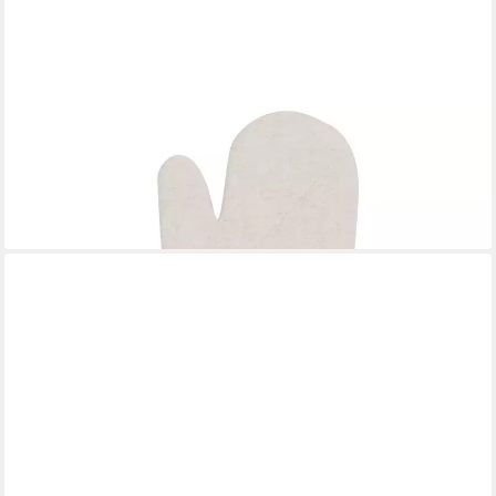
GREENGATE
Topflappen Berry Ofenhandschuh mit Stickerei beige 31cm,
(Schürzen & Ofenhandschuhe)
23,90 €
lieferbar - in 2-3 Werktagen bei dir