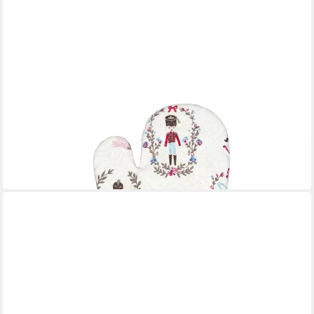
GREENGATE
Topflappen Cindarella Grillhandschuh white 28x18cm,
(Grillhandschuhe)
14,13 €
lieferbar - in 2-3 Werktagen bei dir