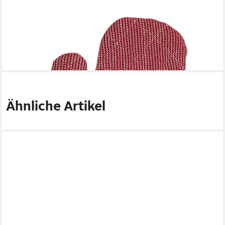
GREENGATE
Topfhandschuhe Greengate Ofenhandschuh ALICIA Rot
18,95 €
lieferbar - in 3-4 Werktagen bei dir
Ähnliche Artikel