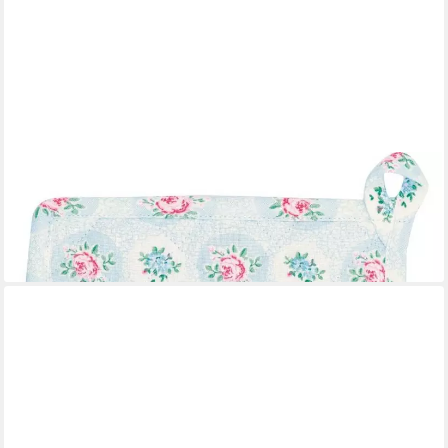
GREENGATE
Topflappen Greengate Topflappen ELLE PALE BLUE Blau mit
Blumen 2er Set
18,75 €
lieferbar - in 3-4 Werktagen bei dir