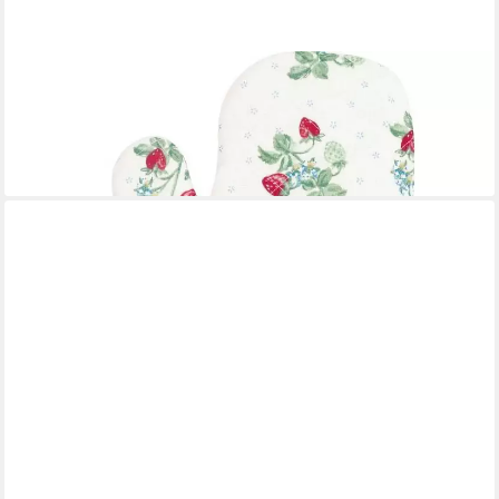
GREENGATE
Topfhandschuhe Greengate Ofenhandschuh BERRY Weiß mit
Erdbeeren
18,95 €
lieferbar - in 3-4 Werktagen bei dir