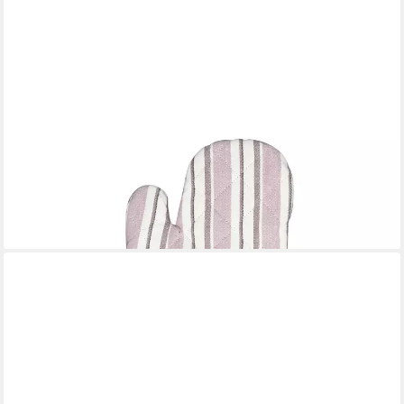
GREENGATE
Topflappen Caysa Grillhandschuh dusty rose 28x18cm,
(Grillhandschuhe)
19,08 €
lieferbar - in 2-3 Werktagen bei dir