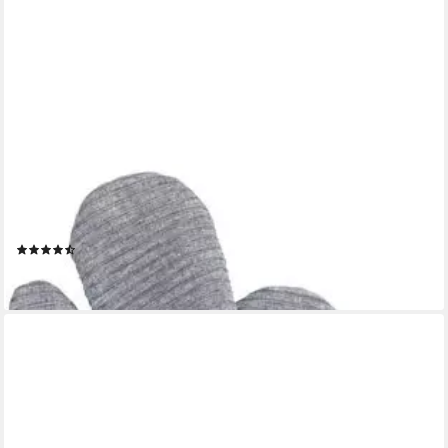
WENKO
Topfhandschuhe Modell Ada Stripes, (Set, 2-tlg), Ofen- und
Grillhandschuhe, extra langer Schaft, Baumwollinnenseite
(11)
25,90 €
leider ausverkauft