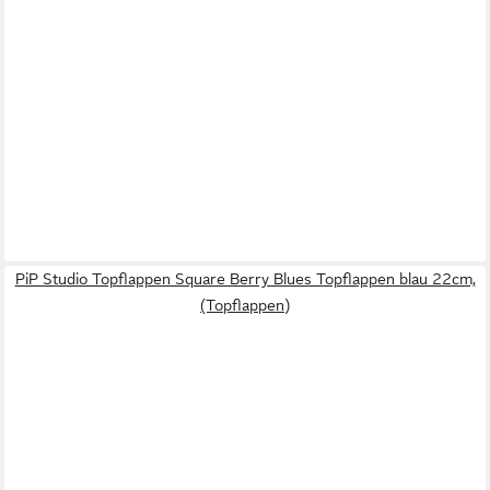
PiP Studio Topflappen Square Berry Blues Topflappen blau 22cm,
(Topflappen)