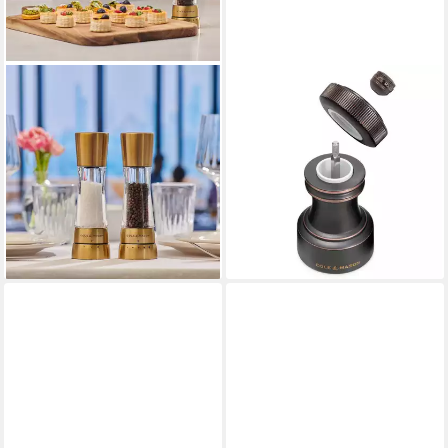
COLE & MASON
COLE & MASON
Salz-/Pfeffermühle Derwent
Salz-/Pfeffermühle Hoxton,
manuell, (1 Stück), Salzmühle
Geschenkset, 10,4 cm
149,95 €
mit Keramikmahlwerk in der
13,70 €
mtl. in 12 Raten
Farbe Mattgold
lieferbar - in 2-3 Werktagen bei dir
54,95 €
lieferbar - in 2-3 Werktagen bei dir