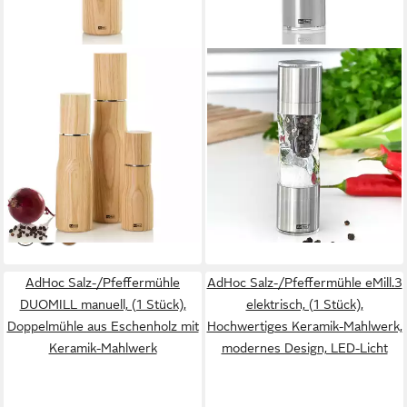
ADHOC
ADHOC
Salz-/Pfeffermühle LEVO 27
Salz-/Pfeffermühle
cm manuell, (1 Stück),
Doppelmühle DUOMILL PURE
Gewürzmühle aus Eschenholz
MINI manuell, (1 Stück),
mit langlebigem
modernes Design und
35,95 €
ab 25,24 €
Keramikmahlwerk
UVP
45,95 €
langlebiges Keramikmahlwerk
UVP
29,90 €
-22%
-16%
lieferbar - in 2-3 Werktagen bei dir
leider ausverkauft
AdHoc Salz-/Pfeffermühle
AdHoc Salz-/Pfeffermühle eMill.3
DUOMILL manuell, (1 Stück),
elektrisch, (1 Stück),
Doppelmühle aus Eschenholz mit
Hochwertiges Keramik-Mahlwerk,
Keramik-Mahlwerk
modernes Design, LED-Licht