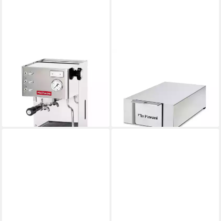
LA PAVONI
LA PAVONI
Siebträgermaschine Casa Bar
Ausklopfbehälter
PID Hochglanz
Abschlagbehälter Edelstahl
139,15 €
Edelstahlgehäuse
UVP
149,90 €
1.033,85 €
-7%
lieferbar - in 2-3 Werktagen bei dir
lieferbar - in 2-3 Werktagen bei dir