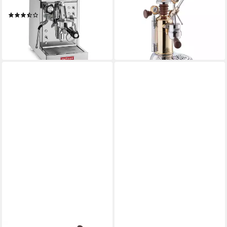
Cellini
Competente
(2)
ab 1.664,44 €
1.148,86 €
UVP
1.199,00 €
leider ausverkauft
-4%
lieferbar - in 2-3 Werktagen bei dir