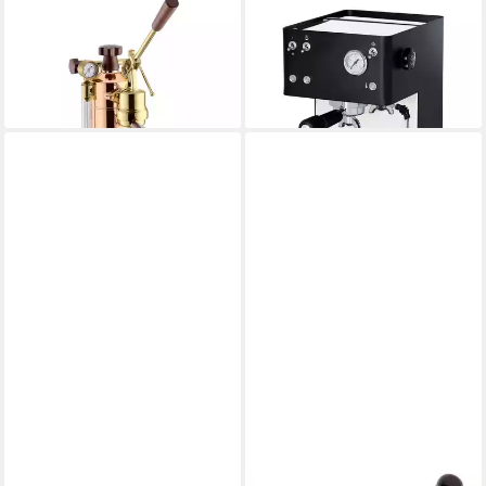
LA PAVONI
LA PAVONI
Siebträgermaschine
Siebträgermaschine New
Professional Rame
Casa bar nera
945,00 €
592,25 €
lieferbar - in 4-5 Werktagen bei dir
lieferbar - in 2-3 Werktagen bei dir