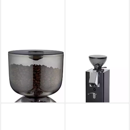
LA PAVONI
LA PAVONI
Kaffeemühle Cilindro
Kaffeemühle Nuovo Kube Mill
LPGGRI01EU, 310 W,
nero Kaffeemühle
ab 311,94 €
Scheibenmahlwerk
lieferbar - in 2-3 Werktagen bei dir
ab 506,10 €
UVP
599,00 €
-16%
lieferbar - in 2-3 Werktagen bei dir