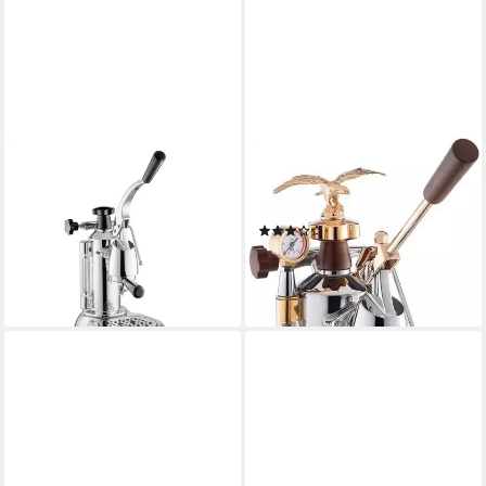
LA PAVONI
LA PAVONI
Siebträgermaschine Stradivari
Espressomaschine
Europiccola Lusso
LPLEXP01EU
(1)
Kunststoffgriff
ab 1.029,00 €
UVP
1.089,00 €
803,84 €
-6%
lieferbar - in 2-3 Werktagen bei dir
leider ausverkauft