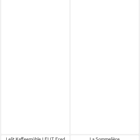
Lelit Kaffeemühle LELIT Fred
La Sommelière