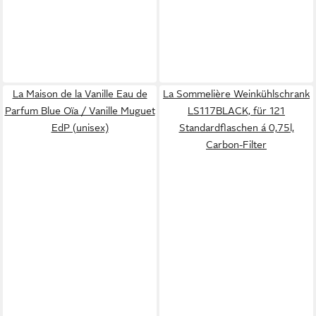
La Maison de la Vanille Eau de
La Sommelière Weinkühlschrank
Parfum Blue Oïa / Vanille Muguet
LS117BLACK, für 121
EdP (unisex)
Standardflaschen á 0,75l,
Carbon-Filter