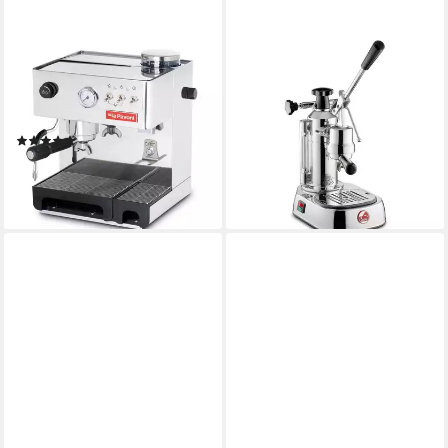
LA PAVONI
LA PAVONI
Siebträgermaschine New
Siebträgermaschine
Domus bar
Europiccola Lusso
712,95 €
Siebträgermaschine Edelstahl
leider ausverkauft
(1)
688,85 €
UVP
799,00 €
-14%
lieferbar - in 2-3 Werktagen bei dir