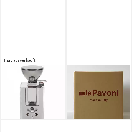
Fast ausverkauft
LA PAVONI
LA PAVONI
Kaffeemühle Nuovo Kube Mill
Kaffeemühle Pavoni New
- Kaffeemühle - chrom,
Cellini Evolution
1.621,94 €
Scheibenmahlwerk
lieferbar - in 2-3 Werktagen bei dir
ab 413,91 €
UVP
499,00 €
-17%
lieferbar - in 2-3 Werktagen bei dir