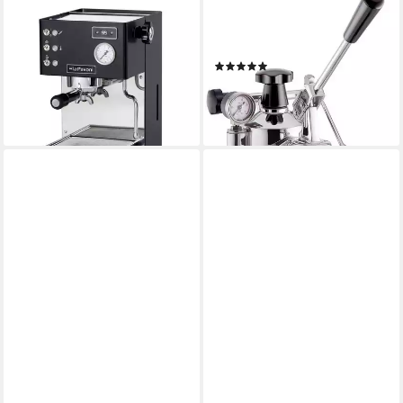
LA PAVONI
LA PAVONI
Siebträgermaschine Casa Bar
Espressomaschine
PID schwarz- matt
LPLPLQ01EU
(1)
1.091,35 €
ab 729,00 €
UVP
799,00 €
lieferbar - in 2-3 Werktagen bei dir
-9%
leider ausverkauft