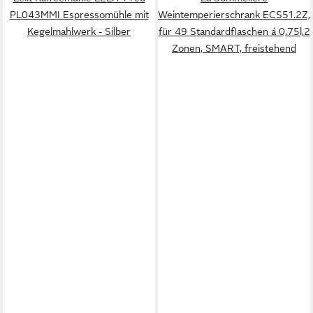
PL043MMI Espressomühle mit
Weintemperierschrank ECS51.2Z,
Kegelmahlwerk - Silber
für 49 Standardflaschen á 0,75l,2
Zonen, SMART, freistehend