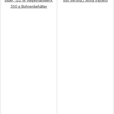
silber, 120 W, Kegelmahlwerk,
von Verona / Anna Vigneto
350 g Bohnenbehälter