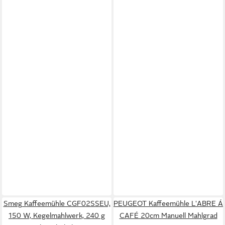
Smeg Kaffeemühle CGF02SSEU,
PEUGEOT Kaffeemühle L'ABRE Á
150 W, Kegelmahlwerk, 240 g
CAFÉ 20cm Manuell Mahlgrad