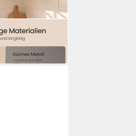
bar, waschbar, rutschfest,
send