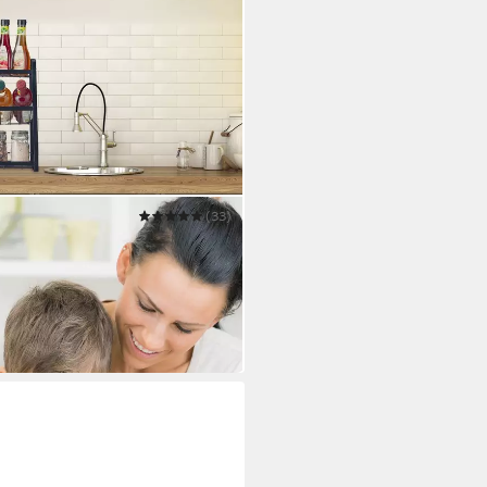
(33)
hend