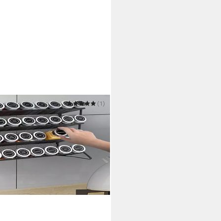
(1)
Gewürzregal Stehend
dosen (45mm)