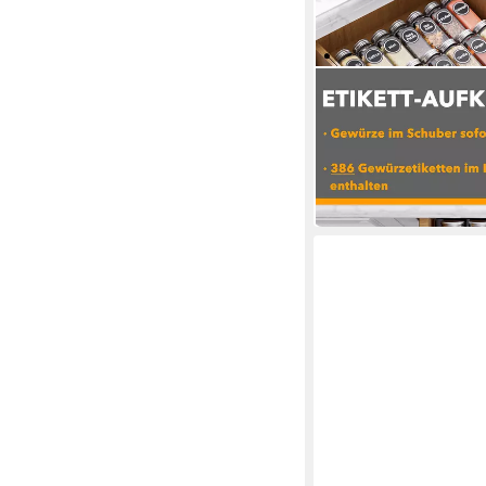
SPACEAID
Gewürzregal 4 Etagen
33 x 6.4 x 44.5 cm
B/H/T
20,99 €
UVP
54,99 €
-62%
in 5-6 Werktagen bei dir