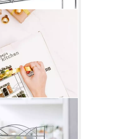
gal Wand Freistehendes für
egal