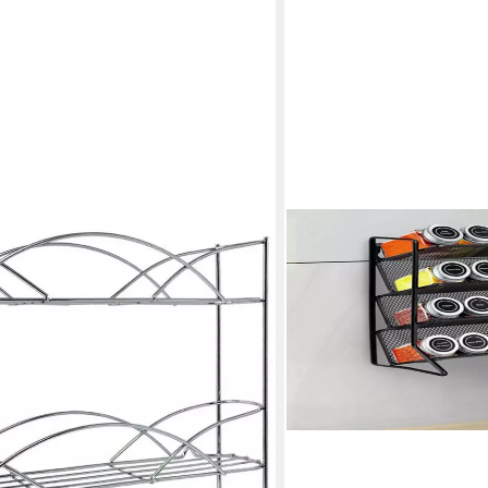
YOUYIJIA
Gewürzregal 4-stöckiges 
Gewürzregale für Gewürz
21,59 €
UVP
62,59 €
(2,16 €/ 1 Stk)
-66%
in 5-6 Werktagen bei dir