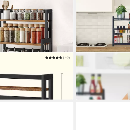
(49)
RELAXDAYS
egal, Aufbewahrungsregal
Gewürzregal 3 Etagen ste
T
35 x 38 x 18.5 cm
B/H/T
22,99 €
UVP
39,99 €
-43%
in 2-3 Werktagen bei dir