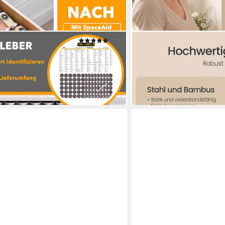
(10)
SONGMICS
 Gewürzregal Schubladen
Gewürzregal Bezug abnehm
Innenfutter wasserabwei
ab 25,99 €
UVP
42,99 €
-40%
in 3-4 Werktagen bei dir