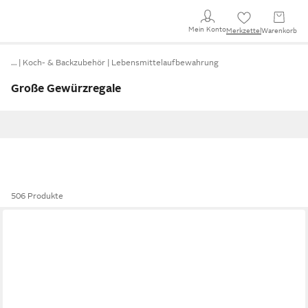
Mein Konto
Merkzettel
Warenkorb
…
Koch- & Backzubehör
Lebensmittelaufbewahrung
Große Gewürzregale
506 Produkte