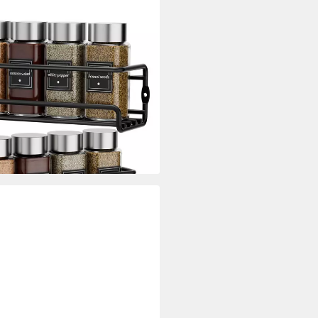
gal 2er-Set hängender Metall-
selbstklebend und Schrauben, für
rank
i dir