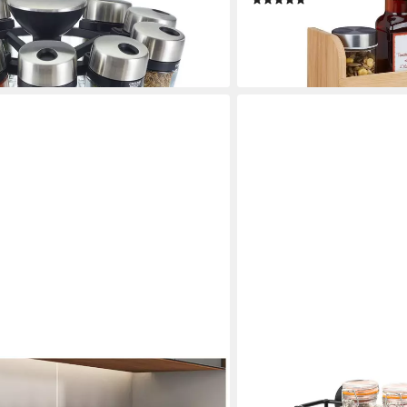
(1)
15,99 €
UVP
39,99 €
-60%
lieferbar - in 2-3 Werktagen be
en bei dir
BREMERMANN
egal Wand,
Gewürzregal Gewürzregal