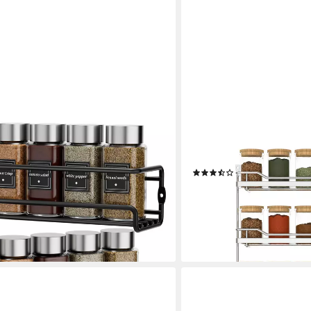
SCHÜTTE
rzregal 2er-Set hängender Metall-
Gewürzregal hängend, chr
mit selbstklebend und Schrauben, für
6 Dosen
(6)
nschrank
21,99 €
UVP
34,99 €
-37%
lieferbar - in 2-3 Werktagen be
en bei dir