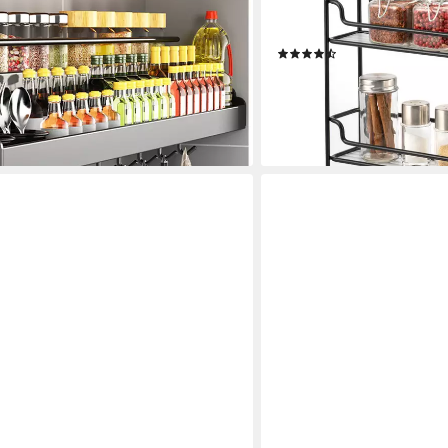
egal wand ohne Bohren,
schwarz, Kleben oder Bohr
mit Messerschlitz, 12 Haken, 2
Bohren
(19)
32,99 €
UVP
42,99 €
€
-23%
lieferbar - in 3-4 Werktagen be
en bei dir