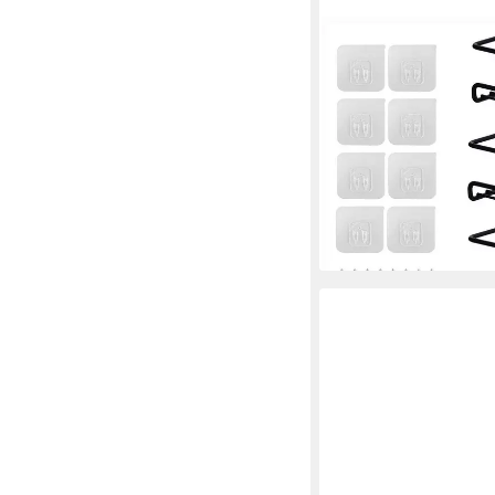
YOUYIJIA
Gewürzregal 4 Gewür
Gewürzregale kein Bo
23,99 €
UVP
30,99 €
-23%
lieferbar - in 6-7 Werktag