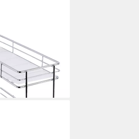
ewürzständer aus Edelstahl,
i dir