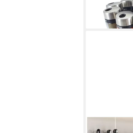
teilbefüllt, drehbares
99,95 €
UVP
124,95 €
-20%
lieferbar - in 2-3 Werktag
TUWENA
Gewürzregal Gewürzr