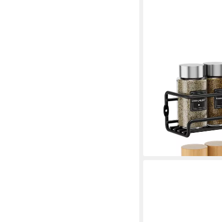
ZYRONN
Gewürzregal 2er Wan
Gewürzhalter, 2-tlg., 
oder zum Schrauben
18,79 €
39,99 €
-53%
lieferbar - in 5-6 Werktag