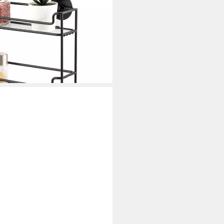
en, 1-tlg., zum Kleben und
i dir