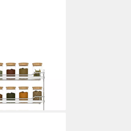
om, 370 x 60 x 425 mm, für 4 x
i dir