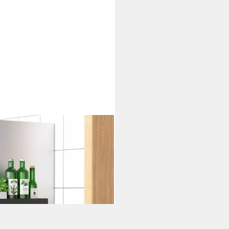
s Gewürzregal, Ohne Bohre
alter, 2-tlg.
i dir