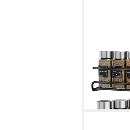
AGGER
Gewürzregal Wandgewü
Gewürzhalter, 2-tlg., 
Gewürzgläser, Küche
19,99 €
39,99 €
-50%
lieferbar - in 5-6 Werktag