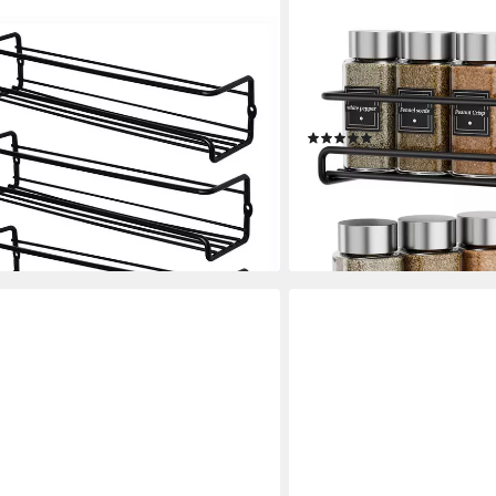
VENKUBER
zregal Hängende Wand
Gewürzregal Wandgewürzre
hren Erforderlich
Gewürzhalter, 2-tlg., mit 
Gewürzgläser, Küchensch
(1)
20,29 €
39,99 €
en bei dir
-49%
lieferbar - in 5-6 Werktagen be