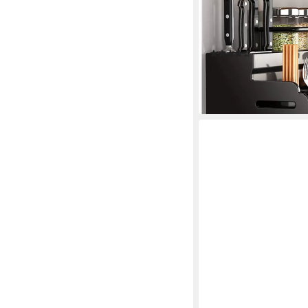
GewürzregaleKüchenr
Gewürzregal Hängend 
Becher
(12)
ab 34,99 €
UVP
53,99 
-35%
lieferbar - in 2-3 Werktag