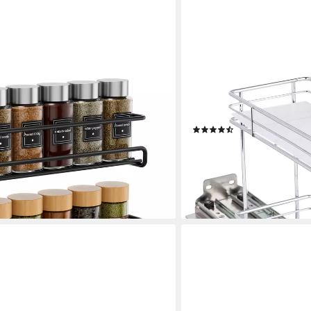
ONVAYA
d-Gewürzregal Metall – Hängender
Gewürzregal ausziehbar, G
für Küchenschrank, selbstklebend
Regal Organizer
(18)
39,99 €
lieferbar - in 3-4 Werktagen be
en bei dir