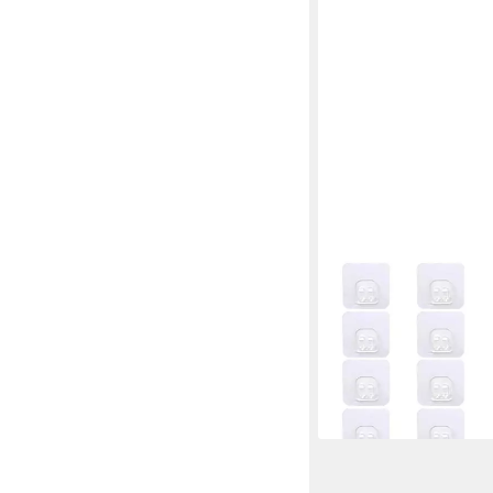
TUWENA
Gewürzregal Gewürzr
Organizer, Metall Ge
19,99 €
UVP
33,99 €
-41%
lieferbar - in 2-3 Werktag