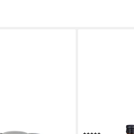
RELAXDAYS
erkarussell Cambridge, (20-tlg),
Gewürzregal Bambus Gewü