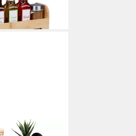
i dir
 zur Wandmontage, 3 Ebenen,