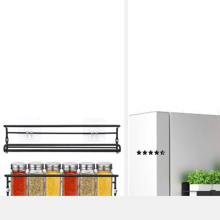
TUWENA
egal Wand 4-Etagen Gewürz
Gewürzregal Magnetische
würzregal Hängend
Hängende Magnete Gewürzh
(2)
ab 19,99 €
UVP
31,99 €
-38%
en bei dir
lieferbar - in 4-5 Werktagen be