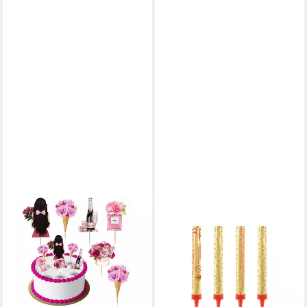
FESTIVALARTIKEL
PARTYDECO
Tortenstecker Mädchen
Geburtstagskerze,
Blumen Rosa Topper Set 6
Eisfontänen für Torten 12cm
Stk Geburstag Torten Deko
Brenndauer ca. 60 Sek. 4
Kuchen Frau
Stück Gold / Rot
9,90 €
2,99 €
lieferbar - in 6-7 Werktagen bei dir
(0,75 €/ 1 Stk)