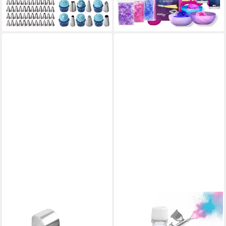
Drehbar
-28%
lieferbar - in 3-4 Werktagen bei dir
SALLYS
7 ARTISTS
Tortenwerkzeug -
Acrylfarbe 7 Artists Airbrush
Tortenrandfolie,
Verdünner Acrylfarben -