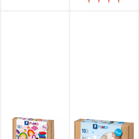
lieferbar - in 3-4 Werktagen bei dir
STAEDTLER
FIMO
Modelliermasse STAEDTLER
Modelliermasse Basic, 10-tlg
ab 17,87 €
FIMO soft 8023
UVP
21,30 €
Modelliermasse-Set -
-16%