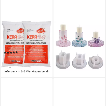
HOBBYFUN
CLTYQ
Modelliermasse Gießmasse
Modellierwerkzeug Ostern
KERAflott 2 x 5 kg weiß (2
Kerzenhalter Silikonform, DIY
Stück), Keramik, Porzellan,
Kerzenhalter-Gießform
15,66 €
bemalbar, bruchfest
37,66 €
(4)
-58%
52,90 €
UVP
59,99 €
lieferbar - in 9-11 Werktagen bei
(5,29 €/ 1 kg)
dir
-12%
lieferbar - in 2-3 Werktagen bei dir