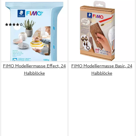
FIMO
STAEDTLER
Modelliermasse Air Basic,
Modelliermasse STAEDTLER
1000 g
FIMO Modeliermasse
(3)
Holzeffect - Ofenhärtend - 9
ab 7,34 €
UVP
8,99 €
Teiliges Set
-18%
13,24 €
lieferbar - in 2-3 Werktagen bei dir
lieferbar - in 6-7 Werktagen bei dir
FIMO Modelliermasse Effect, 24
FIMO Modelliermasse Basic, 24
Halbblöcke
Halbblöcke