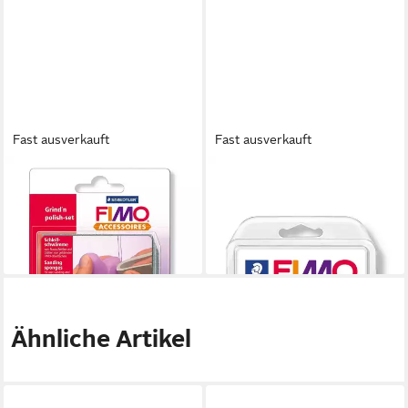
Fast ausverkauft
Fast ausverkauft
STAEDTLER
FIMO
Schleifschwamm STAEDTLER
Modellierwerkzeug Perlen
FIMO Schleifschwamm
Roller, 10 cm x 4 cm
12,79 €
19,17 €
lieferbar - in 4-5 Werktagen bei dir
lieferbar - in 4-5 Werktagen bei dir
Ähnliche Artikel