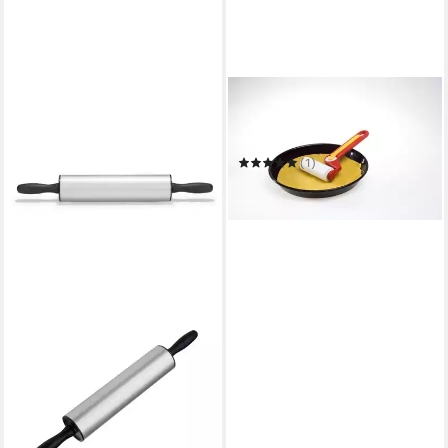
GSD HAUSHALTSGERÄTE
Teigroller Backformroller
Antihaft mit Teigrad
(1)
13,99 €
in 5-6 Werktagen bei dir