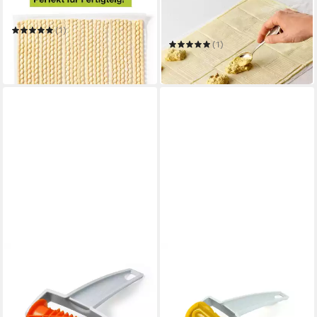
Teigroller Grissini Roller
Teigroller Streifen-Jalousien
Roller
(1)
14,95 €
(1)
in 2-3 Werktagen bei dir
14,95 €
in 2-3 Werktagen bei dir
BETTY BOSSI
Teigroller Christmas Roller
14,95 €
in 2-3 Werktagen bei dir