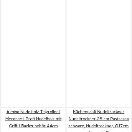
Almina Nudelholz Teigroller I
Küchenprofi Nudeltrockner
Merdane I Profi Nudelholz mit
Nudeltrockner 28 cm Pastacasa
Griff I Backzubehör 44cm
schwarz, Nudeltrockner, Ø17cm,