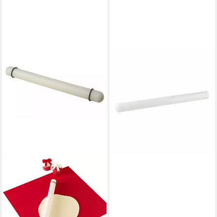
FMPROFESSIONAL
Teigroller FMprofessional
Rollstab
ab 31,82 €
in 2-3 Werktagen bei dir