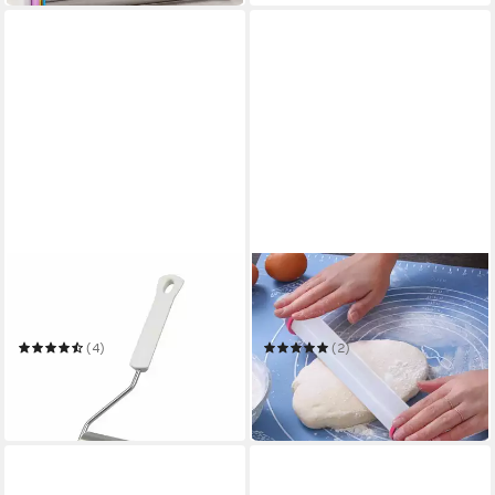
DR. OETKER KÜCHENHELFER
PRAKNU
Teigroller Kitchen Tools
Nudelholz Ausrollstab 43 cm
Classic Kuchenblechroller
+ 22 cm
(4)
(2)
ab 14,90 €
12,99 €
UVP
19,98 €
in 6-7 Werktagen bei dir
-35%
in 2-3 Werktagen bei dir