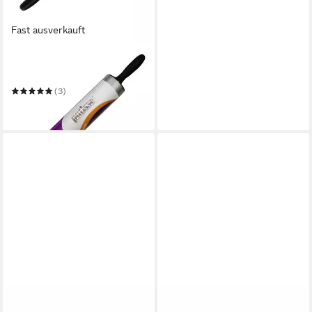
Fast ausverkauft
PATISSE
Teigroller
(3)
13,64 €
in 4-5 Werktagen bei dir