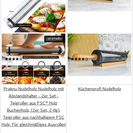
ARENDO
SENDEZ
Nudelholz Verstellbarer
Teigroller aus Marmor mit
Teigroller mit
Ständer 46x6cm Teigrolle
Abstandsringen, Edelstahl,
Ausroller Nudelrolle 2kg
(4)
(18)
Messskala
16,95 €
19,99 €
UVP
24,95 €
in 2-3 Werktagen bei dir
-32%
in 2-3 Werktagen bei dir
Praknu Nudelholz Nudelholz mit
Küchenprofi Nudelholz
Abstandshalter - 2er Set -
Teigroller aus FSC® Holz
Buchenholz, (2er Set, 2-tlg),
Teigroller aus nachhaltigem FSC
Holz, Für gleichmäßiges Ausrollen