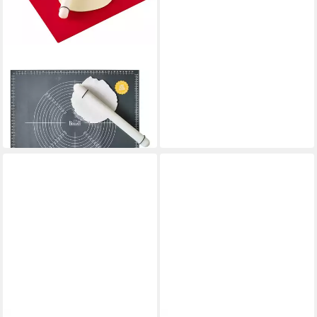
BIRKMANN
Teigroller EASY BAKING, Ø
3,5 cm, B 40 cm, Kunststoff
27,69 €
in 2-3 Werktagen bei dir