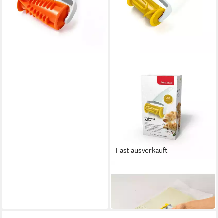
Fast ausverkauft
BETTY BOSSI
Teigroller Croissant Roller
14,95 €
in 2-3 Werktagen bei dir