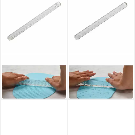
STÄDTER
STÄDTER
Teigroller Struktur- und
Teigroller Struktur- und
Prägerolle Diamant 33 cm
Prägerolle Kreis 33 cm
ab 17,31 €
ab 17,31 €
UVP
19,95 €
UVP
19,95 €
-13%
-13%
in 2-3 Werktagen bei dir
in 2-3 Werktagen bei dir