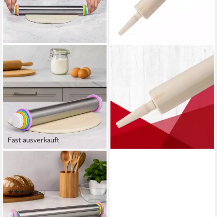
FACKELMANN
Teigroller Teigrolle
17,41 €
21,76 €
-20%
in 2-3 Werktagen bei dir
Fast ausverkauft
GRAVIDUS
Teigroller Teigrolle mit
Abstandsringen, Edelstahl in
verschiedenen Größen
(1)
16,99 €
in 2-3 Werktagen bei dir