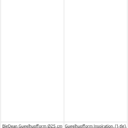
BigDean Gugelhupfform Ø25 cm
Gugelhupfform Inspiration, (1-tlg),