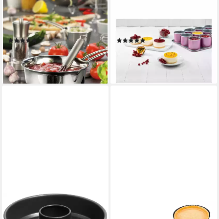
KÜCHENPROFI
ZENKER
Backform Burgund, d: 12 cm /
Backblech Creative Studio für
h: 2,8 cm
12 Mini-Törtchen, Stahl
(1)
(4)
ab 5,23 €
ab 41,52 €
51,90 €
lieferbar - in 4-5 Werktagen bei dir
-20%
lieferbar - in 2-3 Werktagen bei dir