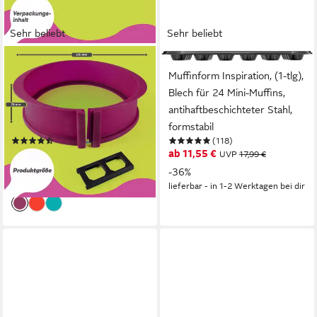
Sehr beliebt
Sehr beliebt
GOODS+GADGETS
KAISER BACKFORMEN
Backform GOODS+GADGETS
Muffinform Inspiration, (1-tlg),
Silikon Springform Backform
Blech für 24 Mini-Muffins,
23 cm mit Glasboden,
antihaftbeschichteter Stahl,
Antihaftbeschichtete Kuchen-
formstabil
(31)
(118)
Form & Glasboden
19,95 €
ab 11,55 €
UVP
39,95 €
UVP
17,99 €
-50%
-36%
lieferbar - in 2-3 Werktagen bei dir
lieferbar - in 1-2 Werktagen bei dir