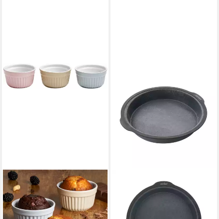
VAN WELL
Backform Ragout-Förmchen,
Ø 10 cm, aus Steingut,
rosa/beige/grau, 3er-Set,