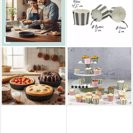
RELAXDAYS
FRAU WUNDERVOLL
Backform 3er Set
Muffinform Muffin
12,99 €
UVP
29,99 €
Backformen, klein
-57%
Durchmesser 5 cm, rosa mit
lieferbar - in 2-3 Werktagen bei dir
weissen Sternen, (25-tlg)
(1)
ab 3,99 €
lieferbar - in 2-3 Werktagen bei dir