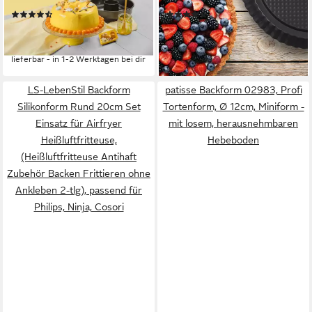
Kranzform, Made in Germany
versch. Größen 3er Set
(23)
(5)
16,94 €
14,99 €
UVP
21,99 €
UVP
29,99 €
-23%
-50%
lieferbar - in 1-2 Werktagen bei dir
lieferbar - in 2-3 Werktagen bei dir
LS-LebenStil Backform
patisse Backform 02983, Profi
Silikonform Rund 20cm Set
Tortenform, Ø 12cm, Miniform -
Einsatz für Airfryer
mit losem, herausnehmbaren
Heißluftfritteuse,
Hebeboden
(Heißluftfritteuse Antihaft
Zubehör Backen Frittieren ohne
Ankleben 2-tlg), passend für
Philips, Ninja, Cosori