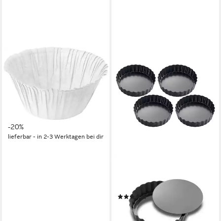
FACKELMANN
Küchenorganizer-Set
Fackelmann Muffin-
Pergamentbackförmchen 7 x
3,5
15,60 €
19,50 €
-20%
lieferbar - in 2-3 Werktagen bei dir
KÜCHENPROFI
Backform Tarteletteformen
BAKE MINI rund 4er Set
(1)
ab 14,49 €
lieferbar - in 3-4 Werktagen bei dir