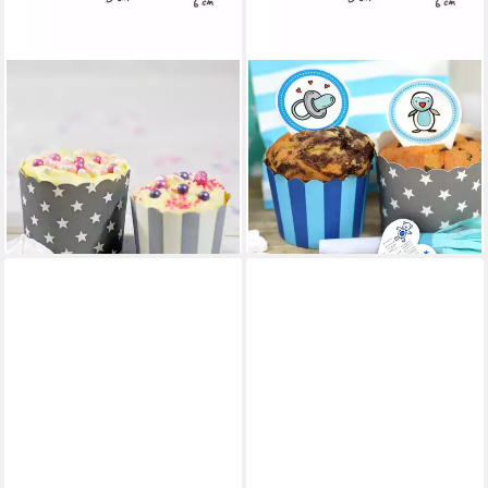
FRAU WUNDERVOLL
FRAU WUNDERVOLL
Muffinform Muffin
Muffinform Muffin
Backformen, klein
Backformen, klein
Durchmesser 5 cm, grau, (25-
Durchmesser 5 cm, blau mit
tlg)
hellblauen Streife, (50-tlg)
ab 4,59 €
ab 6,99 €
lieferbar - in 2-3 Werktagen bei dir
lieferbar - in 2-3 Werktagen bei dir