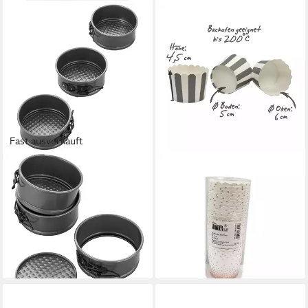
Fast ausverkauft
WILTON
FRAU WUNDERVOLL
Backform Wilton Mini
Muffinform Muffin
Springform Backform 3 Stück,
Backformen, klein
(Set 3-tlg)
Durchmesser 5 cm, rosegold
14,49 €
UVP
17,35 €
Punkte, Höhe, (25-tlg)
ab 5,99 €
-16%
lieferbar - in 2-3 Werktagen bei dir
lieferbar - in 2-3 Werktagen bei dir