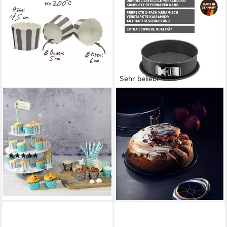
Sehr beliebt
FRAU WUNDERVOLL
KAISER BACKFORMEN
Muffinform Muffin
Backform La Forme Plus,
Backformen, klein
schnittfest, backofenfest,
Durchmesser 5 cm, türkis,
auslaufsicher, Made in
(25-tlg)
Germany
(1)
(37)
ab 3,99 €
ab 28,94 €
UVP
44,99 €
lieferbar - in 2-3 Werktagen bei dir
-36%
lieferbar - in 1-2 Werktagen bei dir