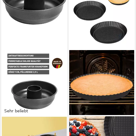
Sehr beliebt
KAISER BACKFORMEN
RELAXDAYS
Backform Classic, Frankfurter
Backform Obstbodenform