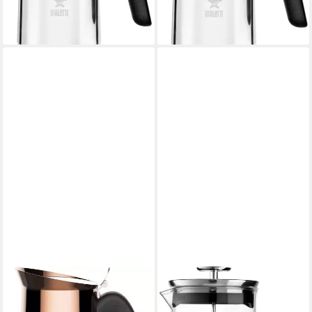
lieferbar - in 3-4 Werktagen bei dir
-31%
lieferbar - in 4-5 Werktagen bei dir
BIALETTI
Espressokocher, 0,08l