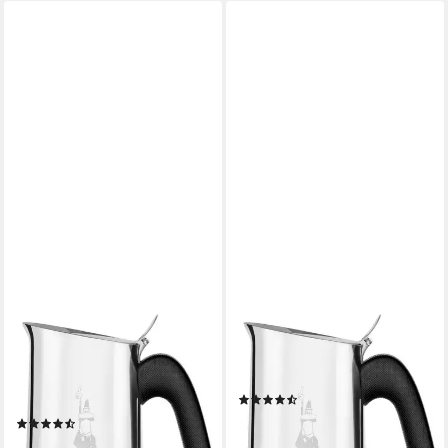
BIALETTI
BIALETTI
Espressokocher, 0,46l
Espressokocher, 0,08l
Kaffeekanne, Edelstahl, 10
Kaffeekanne, Edelstahl
(9)
Tassen
ab 31,83 €
UVP
44,90 €
(6)
ab 52,87 €
UVP
76,90 €
-29%