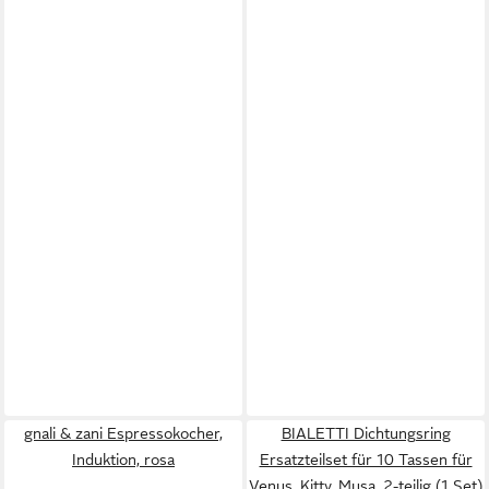
gnali & zani Espressokocher,
BIALETTI Dichtungsring
Induktion, rosa
Ersatzteilset für 10 Tassen für
Venus, Kitty, Musa, 2-teilig (1 Set)