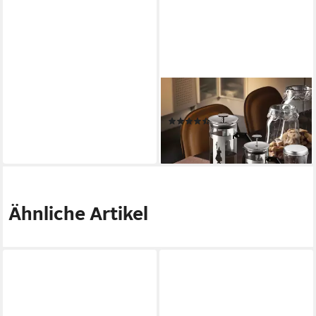
BIALETTI
Kaffeebereiter, 1l Kaffeekanne
(25)
ab 38,90 €
lieferbar - in 3-4 Werktagen bei dir
Ähnliche Artikel