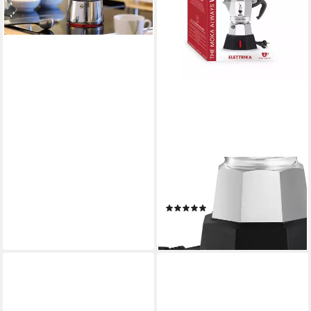
ab 24,95 €
lieferbar - in 1-2 Werktagen bei dir
BIALETTI
Filterkaffeemaschine Moka
Elettrika
(4)
ab 57,90 €
lieferbar - in 3-4 Werktagen bei dir