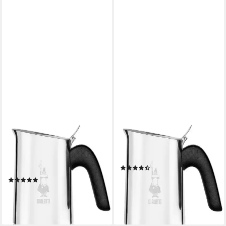
BIALETTI
BIALETTI
Espressokocher, 0,23l
Espressokocher, 0,17l
Kaffeekanne, Edelstahl, 6
Kaffeekanne, 4 Tassen
(10)
Tassen
ab 35,79 €
UVP
49,90 €
(8)
ab 40,35 €
UVP
56,90 €
-28%
lieferbar - in 3-4 Werktagen bei dir
-29%
lieferbar - in 3-4 Werktagen bei dir