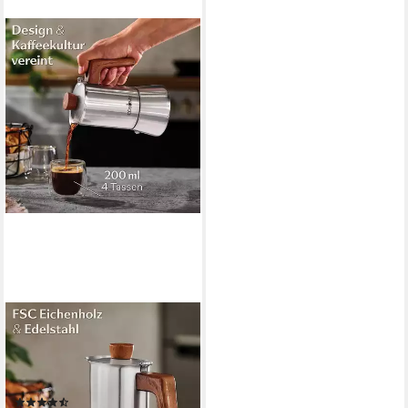
COSUMY
Espressokocher,
Induktionsgeeignet, FSC-
zertifiziertes Eichenholz
(7)