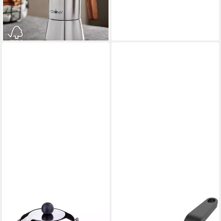
23,99 €
UVP
36,91 €
-35%
lieferbar - in 2-3 Werktagen bei dir