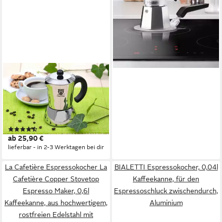
GRÄWE
Espressokocher GRÄWE
Espressokocher aus
Edelstahl, Für alle Herdarten
geeignet – Induktion, Gas,
(97)
Elektro und Glaskeramik
ab 25,90 €
lieferbar - in 2-3 Werktagen bei dir
La Cafetière Espressokocher La
BIALETTI Espressokocher, 0,04l
Cafetière Copper Stovetop
Kaffeekanne, für den
Espresso Maker, 0,6l
Espressoschluck zwischendurch,
Kaffeekanne, aus hochwertigem,
Aluminium
rostfreien Edelstahl mit