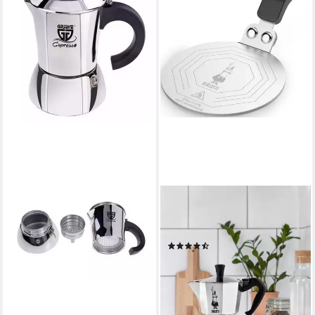
BIALETTI
Kochfeld-Adapter, Größe 1 bis
6 Tassen, Ø 13 cm
(27)
ab 19,95 €
leider ausverkauft