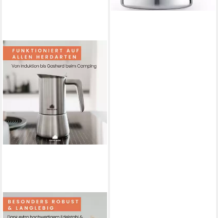
GRØNENBERG
Espressokocher Edelstahl,