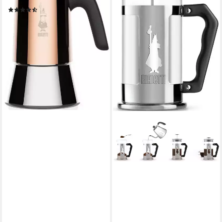
Kaffeekanne
(10)
ab 36,71 €
UVP
49,90 €
-26%
lieferbar - in 4-5 Werktagen bei dir