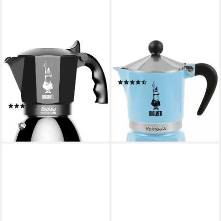
BIALETTI
BIALETTI
Espressokocher,
Espressokocher, 0,06l
spülmaschinenfester
Kaffeekanne, Aluminium
(28)
Wasserkessel, 2-Schicht-
ab 22,90 €
UVP
27,90 €
Edelstahl, für 4 Tassen
-18%
(4)
lieferbar - in 3-4 Werktagen bei dir
ab 78,78 €
lieferbar - in 5-6 Werktagen bei dir