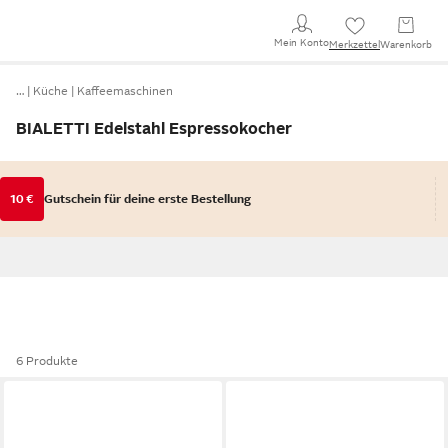
Mein Konto
Merkzettel
Warenkorb
…
Küche
Kaffeemaschinen
BIALETTI Edelstahl Espressokocher
10 €
Gutschein für deine erste Bestellung
6 Produkte