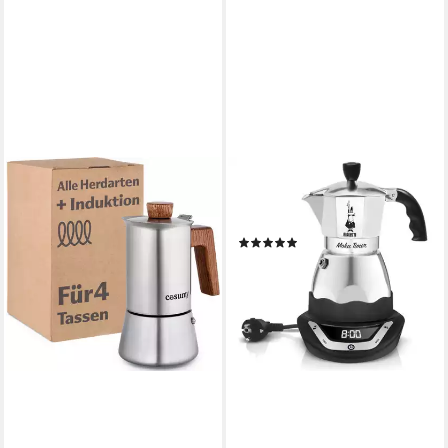
BIALETTI
Espressomaschine, in Silber,
365W, für 3 Tassen
(1)
ab 113,94 €
lieferbar - in 4-5 Werktagen bei dir