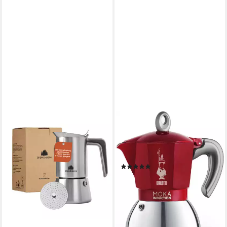
BIALETTI
Espressokocher, 0,09l
Kaffeekanne,
Induktionsgeeignet
(29)
ab 42,95 €
49,95 €
-14%
lieferbar - in 2-3 Werktagen bei dir