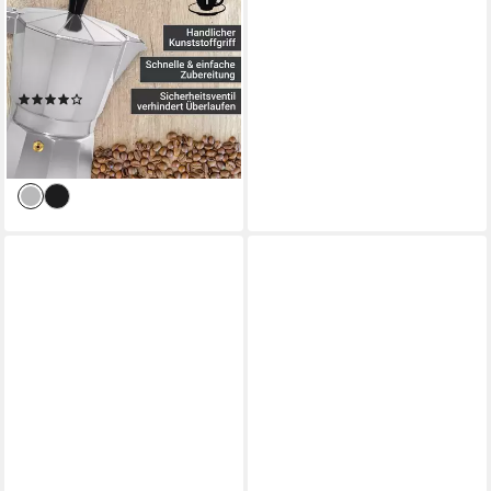
Kaffeekanne, traditionell
italienisch, aus Aluminium, mit
Silikon-Dichtungsring
(176)
ab 8,02 €
UVP
11,99 €
-33%
lieferbar - in 2-3 Werktagen bei dir