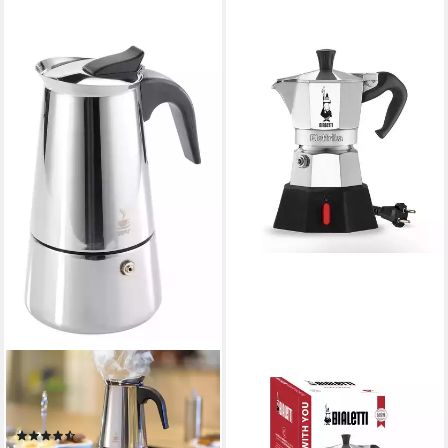
GEFU
Espressokocher, für alle
Herdarten
(253)