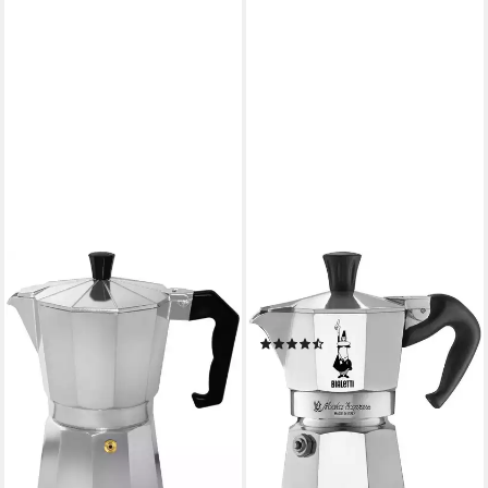
BIALETTI
Espressokocher, 0,06l
Kaffeekanne, Aluminium
(53)
ab 31,35 €
lieferbar - in 2-3 Werktagen bei dir