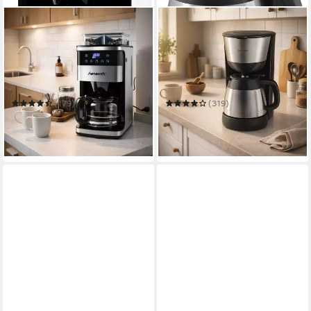
HANSEATIC
HANSEATIC
Kaffeemaschine mit
Filterkaffeemaschine
Mahlwerk HCMG105015SD
HCM9001TJSD
1,5 l
Kaffeekanne
1 l
Kaffeekanne
15
Tassen
8
Tassen
Abschaltautomatik
Zeitfunktionen
Abschaltautomatik
Zeitfunktionen
(179)
(319)
99,99 €
39,99 €
UVP
179,99 €
UVP
79,99 €
-44%
-50%
in 2-3 Werktagen bei dir
in 2-3 Werktagen bei dir