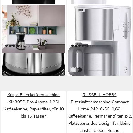
DE'LONGHI
BRAUN
Filterkaffeemaschine ICM
Filterkaffeemaschine
16710
PurShine KF1505 WH mit
Thermokanne
1,25 l
Kaffeekanne
1,2 l
Kaffeekanne
10
Tassen
13
Tassen
1,25 l
Wassertank
Abschaltautomatik
Zeitfunktionen
(18)
(17)
84,23 €
ab 59,23 €
UVP
75,00 €
in 2-3 Werktagen bei dir
-21%
in 2-3 Werktagen bei dir
weiß
Grau
schwarz
Krups Filterkaffeemaschine
RUSSELL HOBBS
KM305D Pro Aroma, 1,25l
Filterkaffeemaschine Compact
Kaffeekanne, Papierfilter, für 10
Home 24210-56, 0,62l
bis 15 Tassen
Kaffeekanne, Permanentfilter 1x2,
Platzsparendes Design für kleine
Haushalte oder Küchen