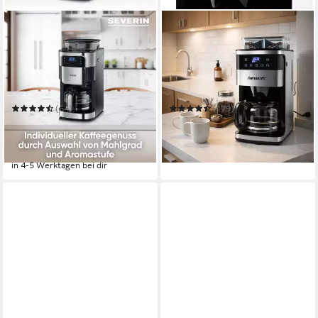
SEVERIN
HANSEATIC
Kaffeemaschine mit
Kaffeemaschine mit
Mahlwerk KA 4813
Mahlwerk HCMG105015SD
1,25 l
Kaffeekanne
1,5 l
Kaffeekanne
10
Tassen
15
Tassen
Timerfunktion, Abschaltautomatik
Zeitfunktionen
Abschaltautomatik
Zeitfunktionen
(64)
(179)
ab 120,99 €
99,99 €
UVP
249,00 €
UVP
179,99 €
11,05 €
mtl. in 12 Raten
-44%
-51%
in 2-3 Werktagen bei dir
in 4-5 Werktagen bei dir