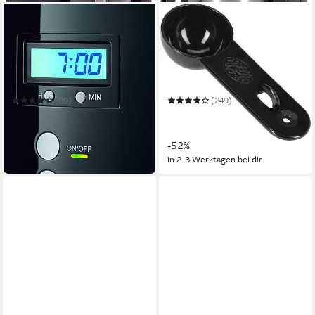
MELITTA
RUSSELL HOBBS
Filterkaffeemaschine Optima
Filterkaffeemaschine
Timer 100801
Adventure 24020-56
1 l
Kaffeekanne
1 l
Kaffeekanne
12
Tassen
8
Tassen
Timerfunktion, Abschaltautomatik
Zeitfunktionen
1 l
Wassertank
(29)
(249)
ab 70,69 €
ab 44,99 €
UVP
99,99 €
UVP
92,99 €
nur diesen Monat
-29%
-52%
in 2-3 Werktagen bei dir
in 2-3 Werktagen bei dir