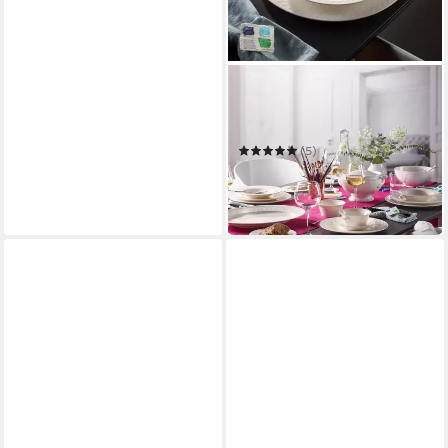
VILLEROY & BOCH
Suppenteller Cellini
Suppenteller 24cm
(5)
ab 19,60 €
UVP
32,90 €
-40%
in 2-3 Werktagen bei dir