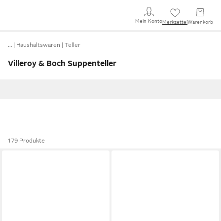
Mein Konto
Merkzettel
Warenkorb
…
Haushaltswaren
Teller
Villeroy & Boch Suppenteller
179 Produkte