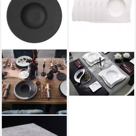
VILLEROY & BOCH
Suppenteller New Wave
Suppenteller 24 cm Set6
179,40 €
in 2-3 Werktagen bei dir
VILLEROY & BOCH
Suppenteller Manufacture
Rock