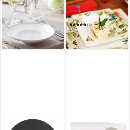
VILLEROY & BOCH
VILLEROY & BOCH SIGNATURE
Suppenteller Afina
Suppenteller Amazonia
Pastateller 25 cm ø
Suppenteller, 24 cm Ø
ab 20,74 €
(2)
in 2-3 Werktagen bei dir
ab 52,07 €
UVP
59,90 €
-13%
in 2-3 Werktagen bei dir