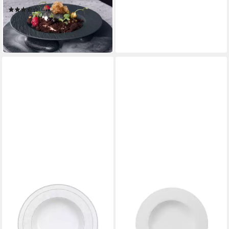
(3)
ab 21,13 €
28,60 €
-26%
in 2-3 Werktagen bei dir
VILLEROY & BOCH SIGNATURE
Suppenteller Gray Pearl
Suppenteller
49,90 €
in 4-5 Werktagen bei dir