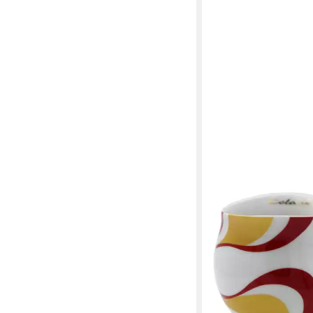
COLANI
Tasse Tasse Kaffeebe
Kaffeetasse Welle Ro
24,99 €
in 4-5 Werktagen bei dir