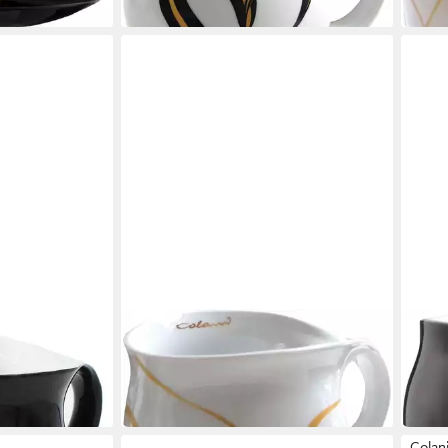
in 4-5 Werktagen bei dir
COLANI
COLA
asse Arrow
Tasse Jumbotasse XXL Tasse
Tass
lan 260ml
Kaffeetasse Loop Gold 600ml
Kaff
34,95 €
28,9
in 4-5 Werktagen bei dir
in 4-5
Colan