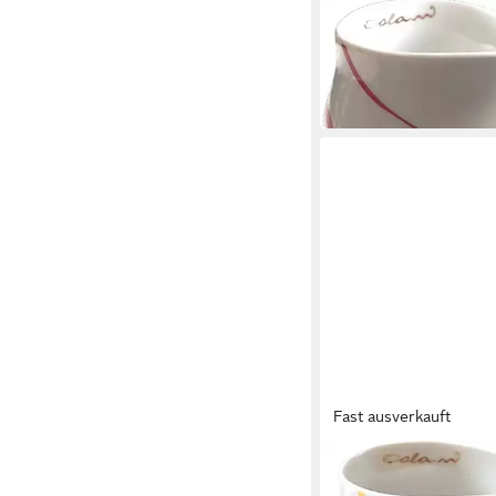
COLANI
Tasse Colani Kaffeeta
Tasse 260ml aus Porz
24,99 €
in 4-5 Werktagen bei dir
Fast ausverkauft
COLANI
Tasse Dekorierte Kaf