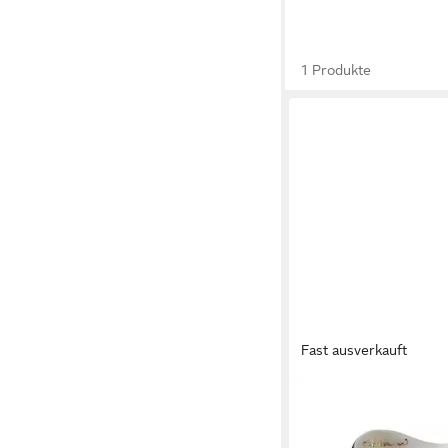
1 Produkte
Fast ausverkauft
COLANI
Espressotasse Espres
mit Untertasse Espre