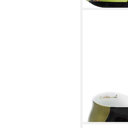
COLANI
Tasse Becher Kaffeet
schwarz - gold Porzel
29,95 €
in 4-5 Werktagen bei dir