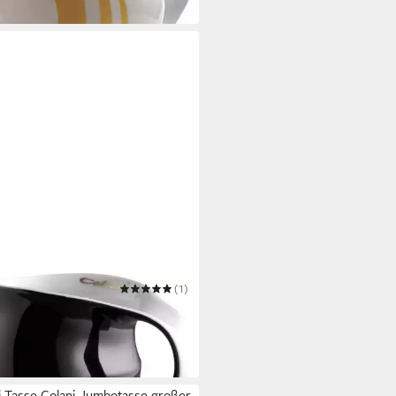
NI
(1)
e Kaffeetasse Cappuccino Tasse
eebecher Schwarz 260ml
5 €
 Werktagen bei dir
i Tasse Colani Jumbotasse großer