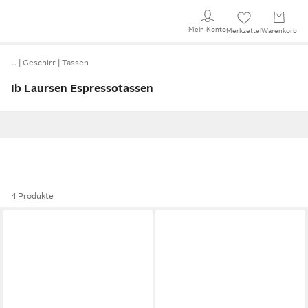
Mein Konto
Merkzettel
Warenkorb
…
Geschirr
Tassen
Ib Laursen Espressotassen
4 Produkte