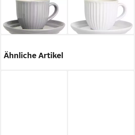
IB LAURSEN
IB LAURSEN
Espressotasse Mynte
Espressotasse Mynte
7,59 €
12,90 €
UVP
11,50 €
in 2-3 Werktagen bei dir
-34%
in 2-3 Werktagen bei dir
Ähnliche Artikel