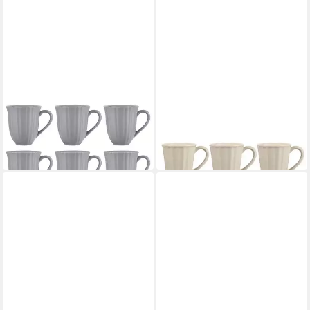
IB LAURSEN
IB LAURSEN
Tasse Mynte
Tasse Mynte
37,50 €
28,50 €
in 2-3 Werktagen bei dir
in 2-3 Werktagen bei dir