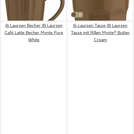
ab 5,67 €
ab 8,90 €
in 2-3 Werktagen bei dir
in 2-3 Werktagen bei dir
Hazelnut Braun - 20
Herbal Green - 73
Wheat Straw - 47
Ib Laursen Becher IB Laursen
Ib Laursen Tasse IB Laursen
Café Latte Becher Mynte Pure
Tasse mit Rillen Mynte® Butter
White
Cream