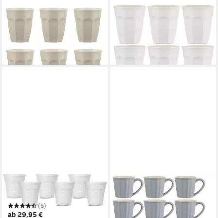
IB LAURSEN
IB LAURSEN
Tasse Mynte
Tasse Mynte
39,90 €
39,90 €
UVP
45,00 €
UVP
45,00 €
-11%
-11%
in 2-3 Werktagen bei dir
in 2-3 Werktagen bei dir
BIALETTI
IB LAURSEN
Espressotasse
Tasse Mynte
28,50 €
(6)
in 2-3 Werktagen bei dir
ab 29,95 €