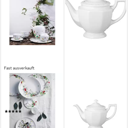
Fast ausverkauft
ROSENTHAL
ROSENTHAL
Teekanne Teekanne 1,35 l
Teekanne Rosenthal Maria
Brillance Fleurs Sauvages,
Teekanne, Porzellan, 1250 l
ab 127,86 €
1.30 l, (Set, 3-St), Teekanne,
lieferbar - in 2-3 Werktagen bei dir
3-tlg., Ø20,5cm, Bone China,
(1)
mehrfarbig
ab 113,60 €
lieferbar - in 2-3 Werktagen bei dir