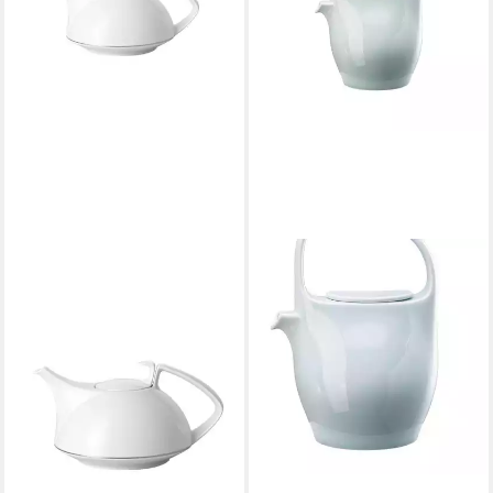
ROSENTHAL
Teekanne Rosenthal TAC
Gropius Teekanne, Porzellan,
1350 l
271,84 €
lieferbar - in 2-3 Werktagen bei dir