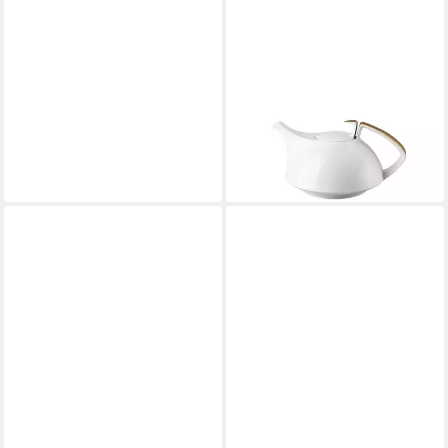
ROSENTHAL
Teekanne Rosenthal TAC
Gropius Teekanne, Porzellan,
1350 l
399,00 €
lieferbar - in 2-3 Werktagen bei dir