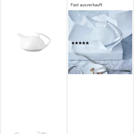
Fast ausverkauft
ROSENTHAL
Kanne Rosenthal Tac Weiss
Teekanne 0,60 l, 600 l,
(Packung, 1x Kanne)
(1)
ab 70,29 €
UVP
99,00 €
-29%
lieferbar - in 2-3 Werktagen bei dir
ROSENTHAL
Deckel Rosenthal TAC
Gropius Deckel, Porzellan
23,62 €