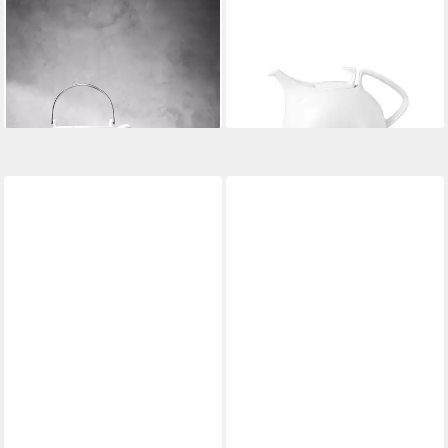
Teekanne Brillance Grand Air
Deckel Rosenthal TAC
Teekanne 6 P. 3-tlg 1,35 l,
Gropius Deckel, Porzellan
23,62 €
Kannen
lieferbar - in 2-3 Werktagen bei dir
ab 113,60 €
lieferbar - in 2-3 Werktagen bei dir