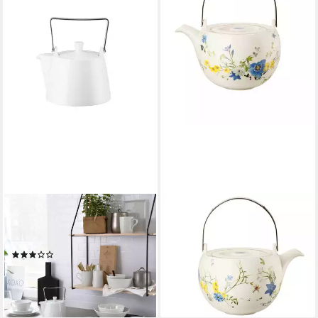
THOMAS
ROSENTHAL
Teekanne Thomas Tric
Teekanne Rosenthal Brillance
Teekanne, Porzellan, 1100 l
Teekanne, Bone China, 1350 l
(2)
ab 113,60 €
ab 94,24 €
UVP
125,00 €
lieferbar - in 2-3 Werktagen bei dir
-25%
lieferbar - in 2-3 Werktagen bei dir