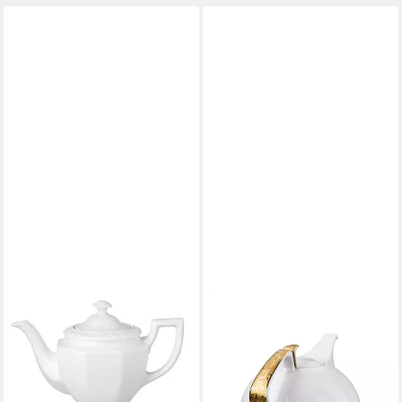
ROSENTHAL
Teekanne Maria Weiss
Teekanne 0,92 l, Kannen
ab 100,79 €
lieferbar - in 2-3 Werktagen bei dir