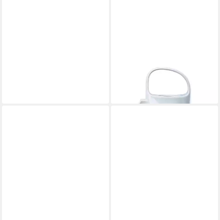
ROSENTHAL
Teekanne Rosenthal Junto
Teekanne, Porzellan, 1300 l
ab 157,41 €
lieferbar - in 2-3 Werktagen bei dir