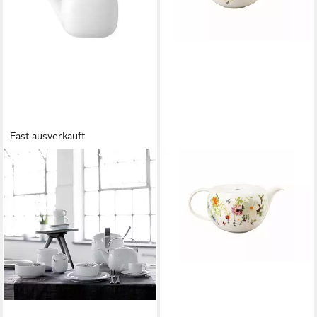
Fast ausverkauft
ROSENTHAL
Kanne Rosenthal Suomi Weiss
Teekanne - R 19,2 cm, 1340 l,
(Packung, 1x Kanne)
ab 144,10 €
UVP
200,00 €
-28%
lieferbar - in 2-3 Werktagen bei dir