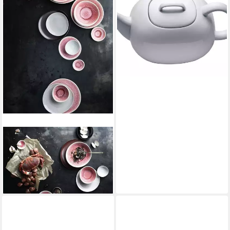
Teekanne, Porzellan, 1500 l
ab 168,00 €
lieferbar - in 2-3 Werktagen bei dir
ROSENTHAL
Teekanne Junto Soft Shell
Teekanne 6P 1,3 l, Kannen
ab 129,48 €
lieferbar - in 2-3 Werktagen bei dir