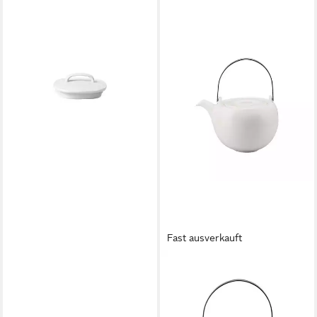
ROSENTHAL
Teekanne Moon Weiss Deckel
Kaffee-/Teekanne 6
Personen, Deckel
38,64 €
lieferbar - in 2-3 Werktagen bei dir
Fast ausverkauft
ROSENTHAL
Teekanne Rosenthal Brillance
Teekanne, Bone China, 1350 l
ab 104,00 €