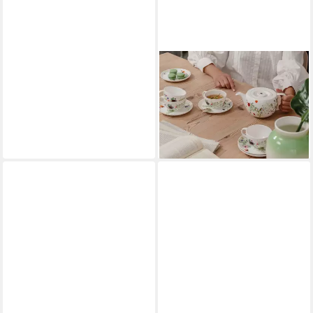
ROSENTHAL
Kanne Brillance Grand Air
Teekanne für 2 Pers. 0,8l,
Kannen
95,00 €
lieferbar - in 3-4 Werktagen bei dir