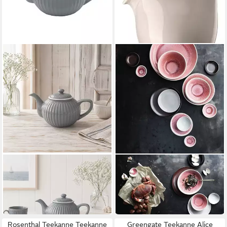
GREENGATE
ROSENTHAL
Teekanne GreenGate
Teekanne Junto Soft Shell
Teekanne Alice Steingrau 1 L
Teekanne 6P 1,3 l
ab 29,00 €
199,00 €
in 2-3 Werktagen bei dir
in 3-4 Werktagen bei dir
Rosenthal Teekanne Teekanne
Greengate Teekanne Alice