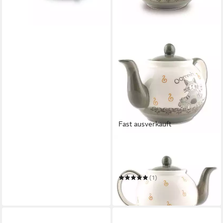
Fast ausverkauft
MILA
Teekanne Mila Keramik-
Teekanne Oommh Katze Pure
ca. 1,2 Liter
(1)
39,95 €
in 3-4 Werktagen bei dir