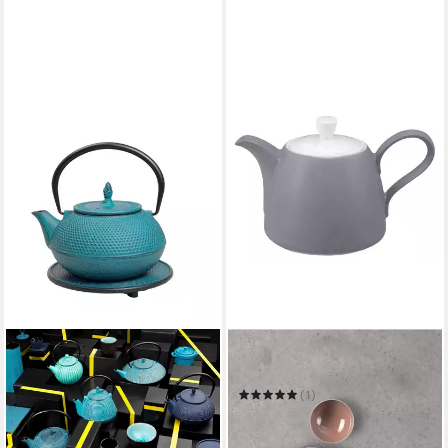
SELTMANN WEIDEN
Kanne Life Fashion
(1)
91,45 €
UVP
124,50 €
-27%