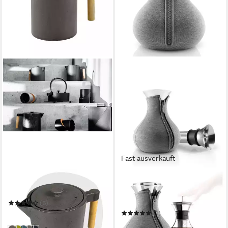
Fast ausverkauft
JA-UNENDLICH
EVA SOLO
Teekanne Kohi
Teebereiter Dark Grey
Woven
(6)
82,00 €
(1)
in 2-3 Werktagen bei dir
ab 77,00 €
UVP
89,95 €