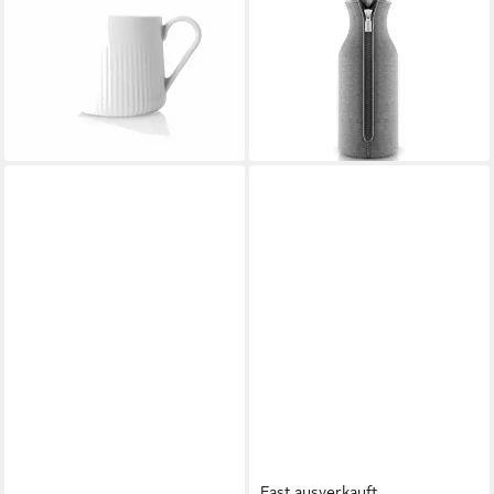
Kanne Nova 700 ml, 0,7 l
Karaffe Kühlschrankkaraffe 1 l
ab 26,16 €
UVP
29,95 €
Dark Grey,
-13%
Kühlschrankkaraffe, 1 l,
leider ausverkauft
Borosilikatglas, grau
54,95 €
lieferbar - in 2-3 Werktagen bei dir
Fast ausverkauft