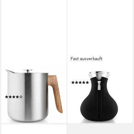
Fast ausverkauft
EVA SOLO
EVA SOLO
Teekanne Nordic Kitchen
Teebereiter Black Woven
(1)
Stempelteekanne
ab 77,00 €
UVP
89,95 €
Silberfarben 1 L, 1 l
-14%
(1)
lieferbar - in 2-3 Werktagen bei dir
ab 84,57 €
UVP
99,95 €
-15%
lieferbar - in 2-3 Werktagen bei dir