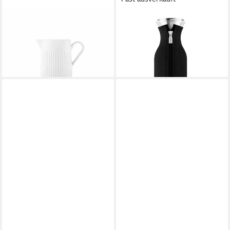
EVA SOLO
EVA SOLO
Kanne Legio Nova White, 330
Karaffe Black Woven
ab 42,09 €
ml, 0,33 l
UVP
49,95 €
31,52 €
-16%
lieferbar - in 2-3 Werktagen bei dir
lieferbar - in 2-3 Werktagen bei dir