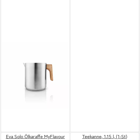
EVA SOLO
Wasserkanne Nordic Kitchen,
1 L, 1 l
ab 86,67 €
UVP
99,95 €
-13%
lieferbar - in 2-3 Werktagen bei dir
Eva Solo Ölkaraffe MyFlavour
Teekanne, 1.15 l, (1-St)