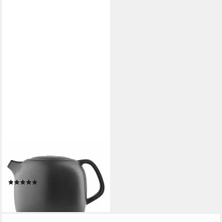
EVA SOLO
Teekanne Nordic kitchen 1 L,
1 l
(5)
ab 47,18 €
lieferbar - in 2-3 Werktagen bei dir