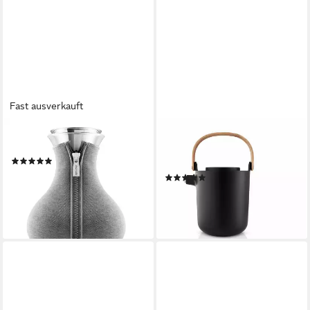
Fast ausverkauft
EVA SOLO
EVA SOLO
Teebereiter Dark Grey Woven
Teekanne Tee-Thermokanne
(1)
Nordic Kitchen Black, 1 l
ab 77,00 €
UVP
89,95 €
(3)
97,32 €
-14%
UVP
129,95 €
lieferbar - in 2-3 Werktagen bei dir
-25%
lieferbar - in 2-3 Werktagen bei dir