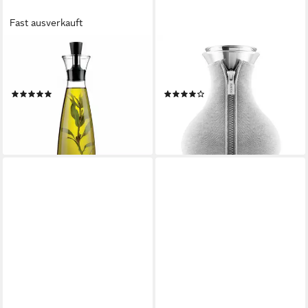
Fast ausverkauft
EVA SOLO
EVA SOLO
Wasserkanne Öl- & Essig Glas
Teebereiter Light Grey
Transparent 500ml, 0,5 l
Woven
(4)
(1)
39,10 €
ab 72,41 €
UVP
89,95 €
lieferbar - in 2-3 Werktagen bei dir
-19%
leider ausverkauft