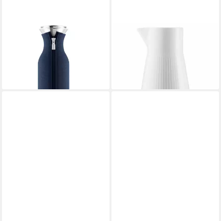
EVA SOLO
EVA SOLO
Karaffe Navy Blue Woven
Kaffeekanne Legio Nova 0.5
ab 42,09 €
UVP
49,95 €
L, 0,5 l
27,77 €
-16%
lieferbar - in 2-3 Werktagen bei dir
leider ausverkauft