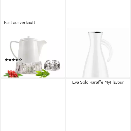
Fast ausverkauft
SENDEZ
EVA SOLO
Teekanne aus Porzellan mit
Isolierkanne White 1 Liter,
Stövchen Kaffeekanne
(Einzeln)
ab 49,37 €
Porzellankanne Kanne
UVP
59,95 €
(2)
-18%
27,99 €
lieferbar - in 2-3 Werktagen bei dir
lieferbar - in 2-3 Werktagen bei dir
Eva Solo Karaffe MyFlavour