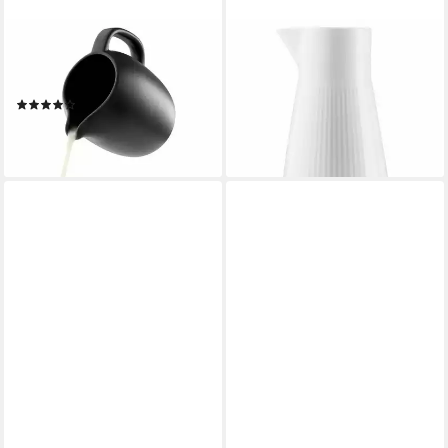
EVA SOLO
EVA SOLO
Kanne Nordic kitchen 0.5 L,
Kaffeekanne Legio Nova 1 L, 1
0,5 l
l
(1)
ab 26,16 €
UVP
29,95 €
31,52 €
-13%
lieferbar - in 2-3 Werktagen bei dir
lieferbar - in 2-3 Werktagen bei dir