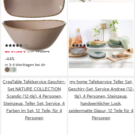
RITZENHOFF & BREKER
CREATABLE
Tafelservice Geschirr-Set
Tafelservice Geschirr-Set
CASA
NATURE COLLECTION
(9)
(12)
ab 97,88 €
ab 79,90 €
UVP
175,00 €
UVP
149,99 €
-44%
-47%
in 3-4 Werktagen bei dir
in 2-3 Werktagen bei dir
grau-braun
naturweiß
blau
CreaTable Tafelservice Geschirr-
my home Tafelservice Teller Set,
Set NATURE COLLECTION
Geschirr-Set, Service Andree (12-
Scandic (12-tlg), 4 Personen,
tlg), 4 Personen, Steinzeug,
Steinzeug, Teller Set, Service, 4
handwerklicher Look,
Farben im Set, 12 Teile, für 4
seidenmatte Glasur, 12 Teile für 4
Personen
Personen