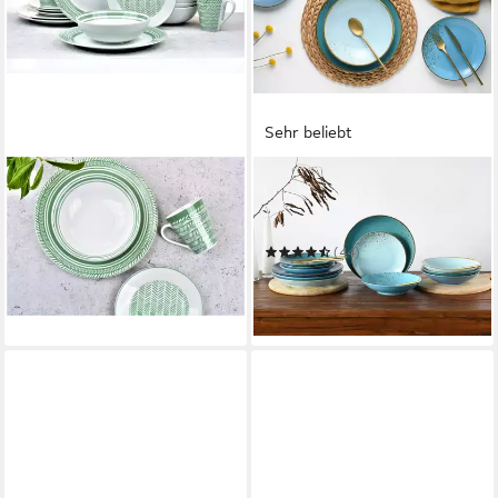
Sehr beliebt
RETSCH ARZBERG
CREATABLE
Tafelservice Waterside für
Tafelservice Geschirr-Set
39,99 €
NATURE COLLECTION Aqua
UVP
44,90 €
-11%
(44)
ab 72,90 €
UVP
149,99 €
in 2-3 Werktagen bei dir
-51%
in 2-3 Werktagen bei dir