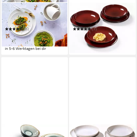
MÄSER
RITZENHOFF & BREKER
Tafelservice Geschirr-Set
Tafelservice Teller Set,
Dalia
Geschirr-Set Gambia
(5)
(7)
ab 80,26 €
ab 67,84 €
UVP
159,99 €
UVP
99,99 €
-50%
-32%
in 5-6 Werktagen bei dir
in 3-4 Werktagen bei dir
OTTO HOME
Tafelservice Leelani