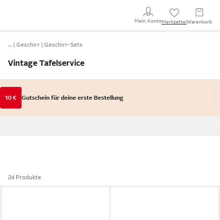
Mein Konto
Merkzettel
Warenkorb
…
Geschirr
Geschirr-Sets
Vintage Tafelservice
10 €
Gutschein für deine erste Bestellung
24 Produkte