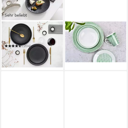
Sehr beliebt
CREATABLE
RETSCH ARZBERG
Tafelservice Teller Set,
Tafelservice Waterside für
39,99 €
Geschirr-Set Vesuvio
UVP
44,90 €
-11%
(204)
ab 58,54 €
UVP
129,99 €
in 2-3 Werktagen bei dir
-55%
in 2-3 Werktagen bei dir