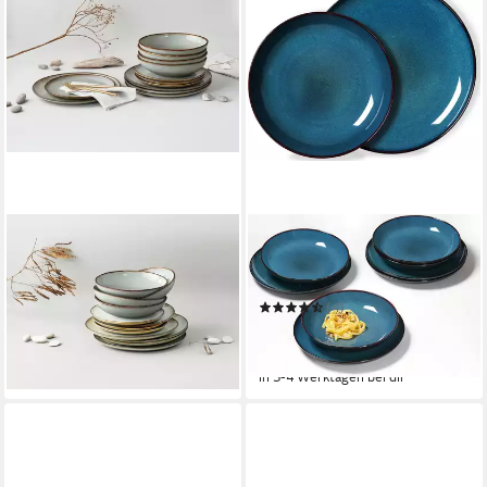
CREATABLE
RITZENHOFF & BREKER
Tafelservice Teller Set,
Tafelservice Teller Set,
Geschirr-Set Stone Town
Geschirr-Set Bali
ab 62,95 €
UVP
299,99 €
(4)
ab 76,10 €
-79%
UVP
145,00 €
in 2-3 Werktagen bei dir
-48%
in 3-4 Werktagen bei dir