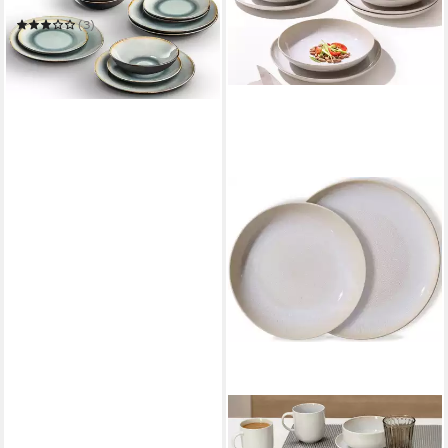
(3)
41,99 €
UVP
119,00 €
-65%
in 2-3 Werktagen bei dir
RITZENHOFF & BREKER
Tafelservice Laredo