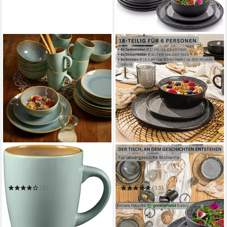
ECHTWERK
SÄNGER
Tafelservice Ana Modern-
Tafelservice Sydney
Design
Geschirrset, Grau
(5)
(13)
65,74 €
ab 129,99 €
UVP
99,95 €
189,99 €
-34%
-32%
in 2-3 Werktagen bei dir
in 2-3 Werktagen bei dir