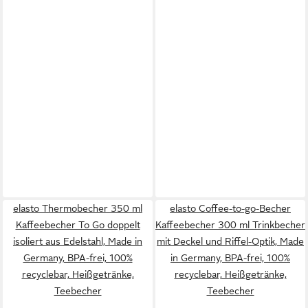
elasto Thermobecher 350 ml
elasto Coffee-to-go-Becher
Kaffeebecher To Go doppelt
Kaffeebecher 300 ml Trinkbecher
isoliert aus Edelstahl, Made in
mit Deckel und Riffel-Optik, Made
Germany, BPA-frei, 100%
in Germany, BPA-frei, 100%
recyclebar, Heißgetränke,
recyclebar, Heißgetränke,
Teebecher
Teebecher