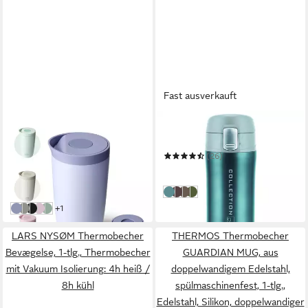
Fast ausverkauft
BOTTLE BOTTLE
MAESTRO
Thermobecher 350ml für
Thermobecher Collection
Kaffee oder Tee,
(26)
22,99 €
auslaufsicher, Easy Quick-
UVP
35,00 €
ab 13,45 €
Press-Verschluss
in 2-3 Werktagen bei dir
-34%
Blau
Braun
Gold
Grün
in 5-6 Werktagen bei dir
weitere Farben:
+1
blau
grau
schwarz
rosa
grün
LARS NYSØM Thermobecher
THERMOS Thermobecher
Bevægelse, 1-tlg., Thermobecher
GUARDIAN MUG, aus
mit Vakuum Isolierung: 4h heiß /
doppelwandigem Edelstahl,
8h kühl
spülmaschinenfest, 1-tlg.,
Edelstahl, Silikon, doppelwandiger