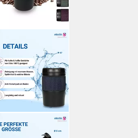
STO
mobecher Temptation
eebecher to go Thermo 300ml