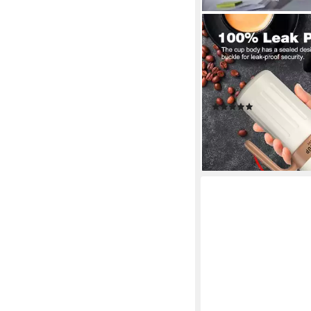
EXTSUD
Thermobecher 650ml 
Digitalanzeige Thermo
Edelstahl, 316 Edelsta
auslaufsicher mit Deck
(6)
23,99 €
UVP
36,99 €
-35%
lieferbar - in 3-4 Werktag