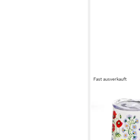
Fast ausverkauft
REX LONDON
Thermobecher Coffee
350ml Kaffeebecher 2
12h/heiß
16,95 €
lieferbar - in 2-3 Werktag
+1