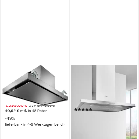
BOSCH
NEFF
Inselhaube DRC97AQ50
Inselhaube I95BBE2N0
56dB(A)
Betriebsgeräusch
57dB(A)
Betriebsgeräusch
LED
Bedienelemente
LED
Beleuchtung
Kurzhubtasten
Bedienelemente
Produktdatenblatt
1.399,00 €
Produktdatenblatt
UVP
2.743,00 €
(5)
40,62 €
mtl. in 48 Raten
767,57 €
UVP
1.622,00 €
-49%
22,28 €
mtl. in 48 Raten
lieferbar - in 4-5 Werktagen bei dir
-53%
lieferbar - in 4-5 Werktagen bei dir