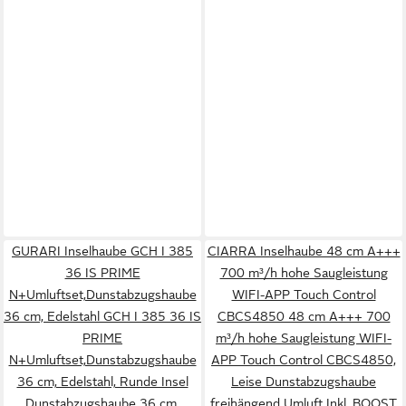
GURARI Inselhaube GCH I 385
CIARRA Inselhaube 48 cm A+++
36 IS PRIME
700 m³/h hohe Saugleistung
N+Umluftset,Dunstabzugshaube
WIFI-APP Touch Control
36 cm, Edelstahl GCH I 385 36 IS
CBCS4850 48 cm A+++ 700
PRIME
m³/h hohe Saugleistung WIFI-
N+Umluftset,Dunstabzugshaube
APP Touch Control CBCS4850,
36 cm, Edelstahl, Runde Insel
Leise Dunstabzugshaube
Dunstabzugshaube 36 cm,
freihängend Umluft Inkl. BOOST