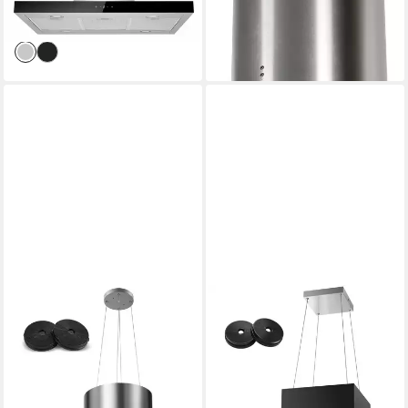
lieferbar - in 9-11 Werktagen bei
dir
SNDOAS
SNDOAS
Inselhaube
Inselhaube 800 m³/h
Dunstabzugshaube Umluft
Dunstabzugshaube Umluft für
35cm 700 m³/h mit
Kochinsel, Aktivkohlefilter
Aktivkohlefilter, 3 Stufen
LED
Beleuchtung