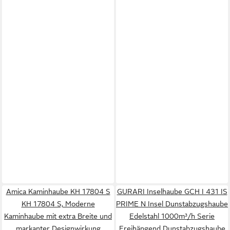
Amica Kaminhaube KH 17804 S
GURARI Inselhaube GCH I 431 IS
KH 17804 S, Moderne
PRIME N Insel Dunstabzugshaube
Kaminhaube mit extra Breite und
Edelstahl 1000m³/h Serie
markanter Designwirkung
Freihängend Dunstabzugshaube