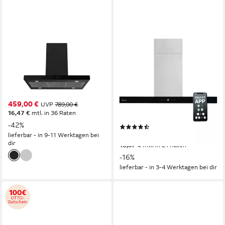
RESPEKTA
KKT KOLBE
Inselhaube Cara
Inselhaube
Dunstabzugshaube 90 cm
62dB(A)
Betriebsgeräusch
LED-Beleuchtung
Beleuchtung
DELTA-INSEL-HC
Produktdatenblatt
62dB(A)
Betriebsgeräusch
459,00 €
UVP
789,00 €
SensorTouch
Bedienelemente
16,47 €
mtl. in 36 Raten
Produktdatenblatt
-42%
(2)
lieferbar - in 9-11 Werktagen bei
379,99 €
UVP
449,99 €
dir
18,87 €
mtl. in 24 Raten
-16%
lieferbar - in 3-4 Werktagen bei dir