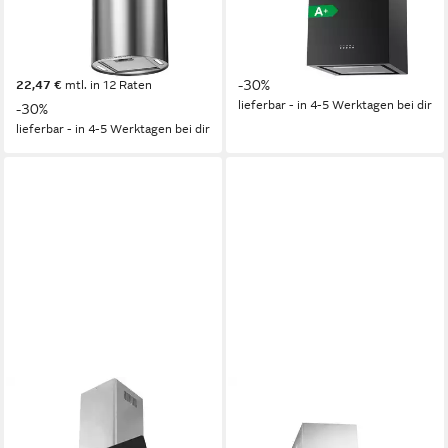
Elektronische Drucktastensteuerung
LED
Beleuchtung
Drucktasten
Bedienelemente
Produktdatenblatt
239,99 €
UVP
342,99 €
Produktdatenblatt
21,92 €
mtl. in 12 Raten
245,99 €
UVP
351,99 €
-30%
22,47 €
mtl. in 12 Raten
lieferbar - in 4-5 Werktagen bei dir
-30%
lieferbar - in 4-5 Werktagen bei dir
KAISER KÜCHENGERÄTE
GURARI
Inselhaube AI 9415
Inselhaube GCH I 431 90 IS
ECO.+Schlauch 150mm
PRIME