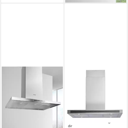
SIEMENS
PKM
Inselhaube LF97BCP50
Inselhaube 8099GISZ
54dB(A)
Betriebsgeräusch
69dB(A)
Betriebsgeräusch
LED
Beleuchtung
Touch Control
Bedienelemente
Touch Control
Bedienelemente
Produktdatenblatt
Produktdatenblatt
339,99 €
UVP
539,00 €
894,78 €
UVP
1.783,00 €
16,89 €
mtl. in 24 Raten
25,98 €
mtl. in 48 Raten
-37%
-50%
lieferbar - in 8-10 Werktagen bei
lieferbar - in 4-5 Werktagen bei dir
dir