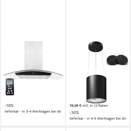
KKT KOLBE
SNDOAS
Inselhaube
Inselhaube
Dunstabzugshaube 90 cm
Dunstabzugshaube Umluft
SINUS-INSEL-HC
35cm mit 700 m³/h Starker
Saugleistung
62dB(A)
Betriebsgeräusch
SensorTouch
Bedienelemente
LED
Beleuchtung
Drucktasten
Bedienelemente
Produktdatenblatt
329,99 €
UVP
399,99 €
Produktdatenblatt
16,39 €
mtl. in 24 Raten
209,99 €
UVP
299,99 €
-18%
19,18 €
mtl. in 12 Raten
lieferbar - in 3-4 Werktagen bei dir
-30%
lieferbar - in 4-5 Werktagen bei dir