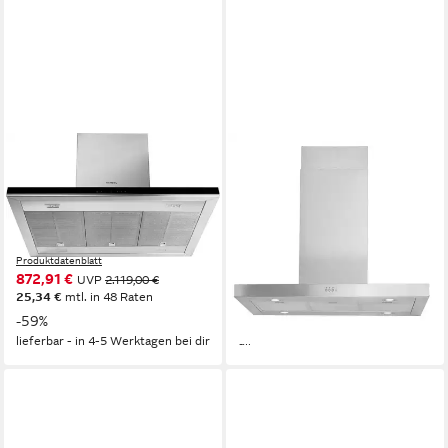
SIEMENS
PKM
Inselhaube LF98BIP50
Inselhaube 8099ISZ
54dB(A)
Betriebsgeräusch
69dB(A)
Betriebsgeräusch
LED
Beleuchtung
Elektroniktasten
Bedienelemente
Touch Control
Bedienelemente
Produktdatenblatt
Produktdatenblatt
ab 296,00 €
UVP
539,00 €
872,91 €
UVP
2.119,00 €
14,70 €
mtl. in 24 Raten
25,34 €
mtl. in 48 Raten
-45%
-59%
lieferbar - in 8-10 Werktagen bei
lieferbar - in 4-5 Werktagen bei dir
dir