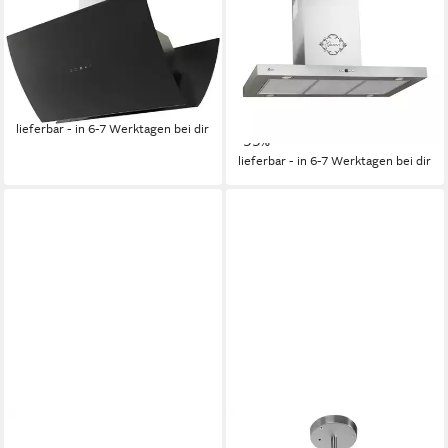
TouchControl,Fernbedienung
Bedienelemente
67dB(A)
Betriebsgeräusch
LED
Beleuchtung
Produktdatenblatt
Soft Touch Drücktsaten
Bedienelemente
739,53 €
UVP
1.350,00 €
Produktdatenblatt
21,47 €
mtl. in 48 Raten
540,00 €
UVP
1.200,00 €
-45%
15,68 €
mtl. in 48 Raten
lieferbar - in 6-7 Werktagen bei dir
-55%
lieferbar - in 6-7 Werktagen bei dir
GURARI
GURARI