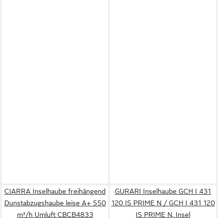
CIARRA Inselhaube freihängend
GURARI Inselhaube GCH I 431
Dunstabzugshaube leise A+ 550
120 IS PRIME N / GCH I 431 120
m³/h Umluft CBCB4833
IS PRIME N, Insel