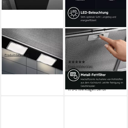
AEG
AEG
Flachschirmhaube
Unterbauhaube DEB2531S
LED-Beleuchtung
Beleuchtung
62dB(A)
Betriebsgeräusch
Drucktasten
Bedienelemente
LED
Beleuchtung
Schiebeschalter
Bedienelemente
Produktdatenblatt
238,99 €
(1)
21,83 €
mtl. in 12 Raten
Produktdatenblatt
in 2-3 Werktagen bei dir
293,00 €
UVP
510,00 €
14,55 €
mtl. in 24 Raten
-43%
in 6-8 Werktagen bei dir