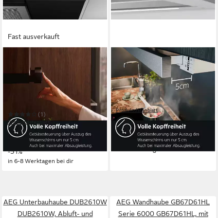
Fast ausverkauft
AEG
AEG
Flachschirmhaube
Flachschirmhaube
DPE5660B
DPS5650AM 942022603
70dB(A)
Betriebsgeräusch
70dB(A)
Betriebsgeräusch
LED-Beleuchtung
Beleuchtung
LED-Leuchtstreifen
Beleuchtung
Kurzhubtasten
Bedienelemente
Elektronische Drucktasten, Schiebeschalter
Produktdatenblatt
(1)
410,55 €
UVP
759,00 €
Produktdatenblatt
14,73 €
mtl. in 36 Raten
369,00 €
UVP
759,00 €
-46%
18,33 €
mtl. in 24 Raten
in 6-8 Werktagen bei dir
-51%
in 6-8 Werktagen bei dir
AEG Unterbauhaube DUB2610W
AEG Wandhaube GB67D61HL
DUB2610W, Abluft- und
Serie 6000 GB67D61HL, mit