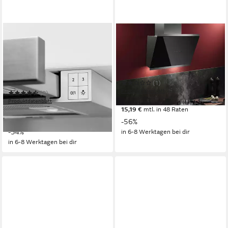
AEG
AEG
Flachschirmhaube
Kopffreihaube GV77D61SL
DPS362AS
71dB(A)
Betriebsgeräusch
LED-Beleuchtung
Beleuchtung
64dB(A)
Betriebsgeräusch
Touch Control-Berührungssensoren
LED
Beleuchtung
Drucktasten
Bedienelemente
(1)
Produktdatenblatt
(2)
523,28 €
UVP
1.199,00 €
Produktdatenblatt
15,19 €
mtl. in 48 Raten
219,69 €
UVP
479,00 €
20,06 €
mtl. in 12 Raten
-56%
-54%
in 6-8 Werktagen bei dir
in 6-8 Werktagen bei dir