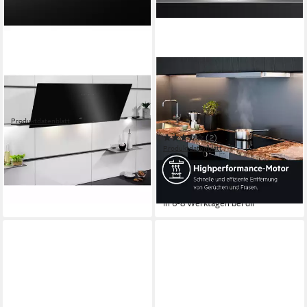
AEG
AEG
Wandhaube DVK5961HB
Deckenhaube DBB3651M
74dB(A)
Betriebsgeräusch
73dB(A)
Betriebsgeräusch
Touch Control-Berührungssensoren
Bedienelemente
LED-Beleuchtung
Beleuchtung
Drucktasten
Bedienelemente
Produktdatenblatt
474,05 €
(2)
17,01 €
mtl. in 36 Raten
Produktdatenblatt
in 8-10 Werktagen bei dir
289,55 €
UVP
640,00 €
14,38 €
mtl. in 24 Raten
-55%
in 6-8 Werktagen bei dir