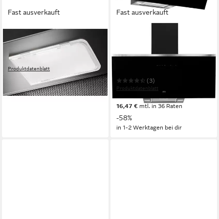
Fast ausverkauft
Fast ausverkauft
AEG
AEG
Flachschirmhaube
Wandhaube DVE5961HB
LED-Beleuchtung
Beleuchtung
66dB(A)
Betriebsgeräusch
Drucktasten
Bedienelemente
LED
Beleuchtung
Touch Control
Bedienelemente
Produktdatenblatt
178,99 €
(3)
16,35 €
mtl. in 12 Raten
Produktdatenblatt
in 2-3 Werktagen bei dir
459,00 €
UVP
1.099,00 €
16,47 €
mtl. in 36 Raten
-58%
in 1-2 Werktagen bei dir