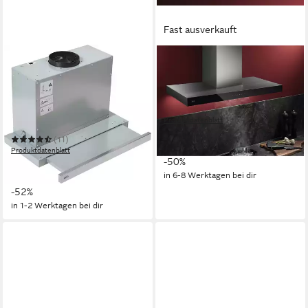
Fast ausverkauft
AEG
AEG
Flachschirmhaube
Wandhaube GB67D91HL
DPS3640AM
75dB(A)
Betriebsgeräusch
LED-Leuchtstreifen
Beleuchtung
68dB(A)
Betriebsgeräusch
Touch-Bedienung
Bedienelemente
LED-Leuchtstreifen
Beleuchtung
Produktdatenblatt
Drucktasten
Bedienelemente
495,15 €
UVP
989,00 €
(11)
17,77 €
mtl. in 36 Raten
Produktdatenblatt
-50%
278,96 €
UVP
579,00 €
13,86 €
mtl. in 24 Raten
in 6-8 Werktagen bei dir
-52%
in 1-2 Werktagen bei dir