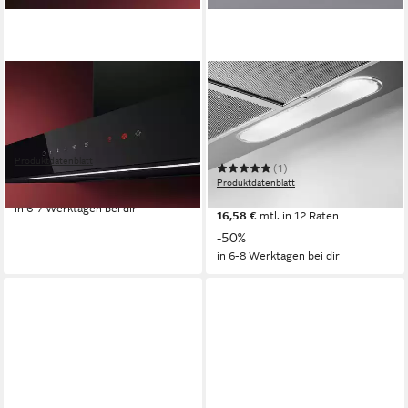
AEG
AEG
Wandhaube
Unterbauhaube DUB1611M
74dB(A)
Betriebsgeräusch
71dB(A)
Betriebsgeräusch
LED-Beleuchtung
Beleuchtung
LED
Beleuchtung
TouchControl
Bedienelemente
Schiebeschalter
Bedienelemente
Produktdatenblatt
(1)
486,89 €
Produktdatenblatt
17,47 €
mtl. in 36 Raten
181,51 €
UVP
361,00 €
in 6-7 Werktagen bei dir
16,58 €
mtl. in 12 Raten
-50%
in 6-8 Werktagen bei dir