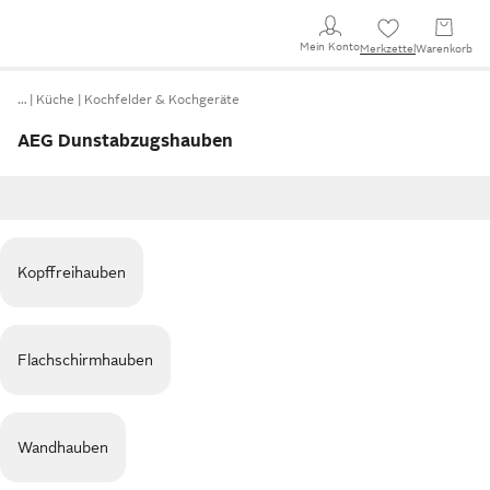
Mein Konto
Merkzettel
Warenkorb
…
Küche
Kochfelder & Kochgeräte
AEG Dunstabzugshauben
Kopffreihauben
Flachschirmhauben
Wandhauben