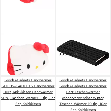
HELLO KITTY
INFACTORY
Handwärmer Kuscheltier
Handwärmer USB
Kissen 3 in 1 Plüschkissen mit
Taschenwärmer
34,95 €
Handtaschen
Handwärmer
44,95 €
(2)
Hosentaschenwärmer mit
25,99 €
-22%
34,99 €
Akku
in 5-6 Werktagen bei dir
-26%
in 3-4 Werktagen bei dir
Goods+Gadgets Handwärmer
Goods+Gadgets Handwärmer
GOODS+GADGETS Handwärmer
Goods+Gadgets Handwärmer
Herz, Knickkissen Handwärmer
Herz Taschenwärmer
50°C, Taschen-Wärmer 2-tlg., 2er
wiederverwendbar Winter,
Set, Knickkissen
Taschen-Wärmer 10-tlg., 10er
Set, Knickkissen