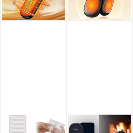
16,99 €
29,99 €
79,99 €
UVP
99,99 €
-79%
-70%
in 4-5 Werktagen bei dir
in 3-4 Werktagen bei dir