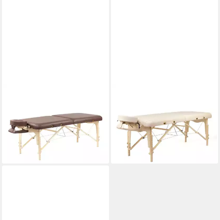
WELLTOUCH
WELLTOUCH
Massageliege Massageliege
Massageliege Massageliege
BALANCE II 76 cm schoko
BALANCE II 71 cm beige
324,00 €
314,00 €
lieferbar - in 3-4 Werktagen bei dir
lieferbar - in 3-4 Werktagen bei dir