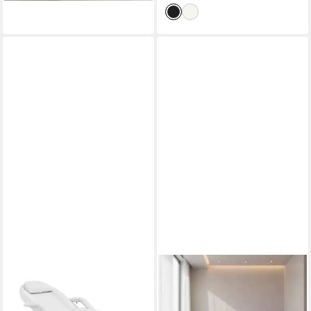
PHYSA
MELKO
Massageliege Kosmetikliege
Massageliege Massagebank
200 kg 360° drehbar
Liege 3 Zonen klappbar mobil