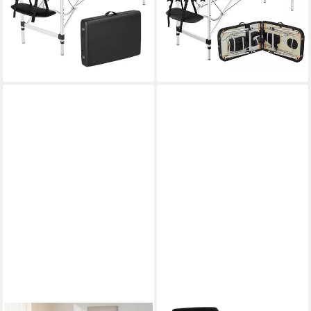
115,99 €
-44%
UVP
169,99 €
-32%
lieferbar - in 2-3 Werktagen bei dir
lieferbar - in 2-3 Werktagen bei dir