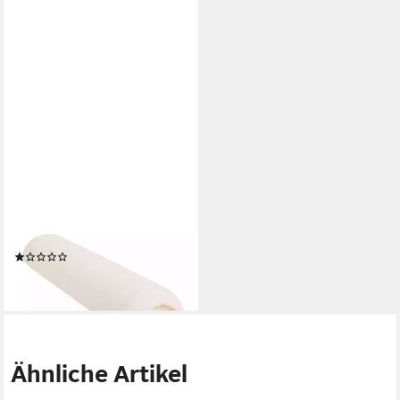
WELLTOUCH
Massageliege Knierollenbezug
Frottee S, vanille
(1)
12,50 €
lieferbar - in 3-4 Werktagen bei dir
Ähnliche Artikel