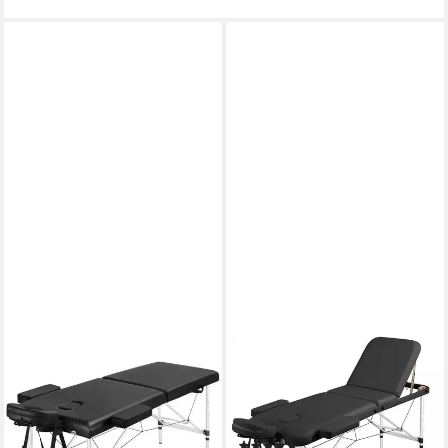
YAHEETECH
YAHEETECH
Massageliege, Mobile
Massageliege, Mobile 3-Zonen
Aluminium Massagebett
Massagebett mit Kopfstütze &
(2)
Handauflage
105,99 €
UVP
189,99 €
(4)