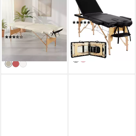
MELKO
YAHEETECH
Massageliege Massageliege
Massageliege, 3 Zonen Mobile
Massagebank Mobil 2 Zonen
Massagebett Faltbar
(1)
Ergonomisch inkl. Tasche
114,99 €
UVP
189,99 €
(Stück, Liege), flexibel
-39%
(3)
Einstellbar
94,80 €
UVP
119,90 €
-21%
lieferbar - in 2-3 Werktagen bei dir
lieferbar - in 3-4 Werktagen bei dir