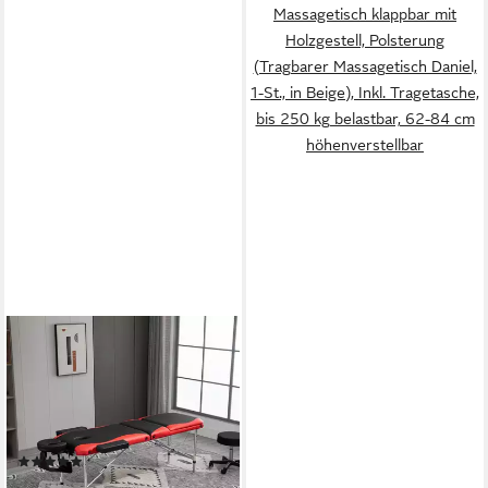
Massagetisch klappbar mit
Holzgestell, Polsterung
(Tragbarer Massagetisch Daniel,
1-St., in Beige), Inkl. Tragetasche,
bis 250 kg belastbar, 62-84 cm
höhenverstellbar
HOMCOM
Massageliege Massagebett
tragbar inkl. Zubehör
Massagebank bis 225 kg
Belast (Massageliegen, 1-St.,
(1)
Massagetisch), Schwarz+Rot
109,90 €
UVP
202,90 €