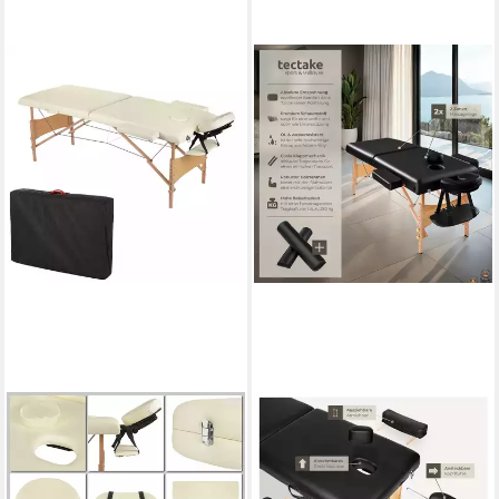
FEEL2HOME
TECTAKE
Massageliege Massageliege 2
Massageliege 2-Zonen-
Zonen Kopfstütze
Liegen-Set 187 x 59 x 65,50
Ergonomische Weiß Rot Gelb
cm, 59 cm breit, 7,5-cm-