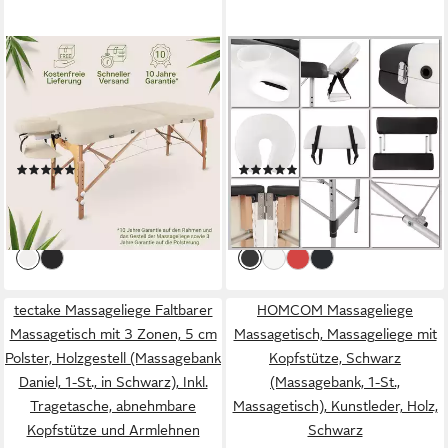
MASSUNDA
MELKO
Massageliege Massageliege
Massageliege Massageliege
Comfort Deluxe
Massagebank Massagetisch
(Massagetisch mit
inkl. Tasche 2 Zonen Therapie
ergonomischer Kopfstütze,
(Stück, Liege), Abnehmbare
(2)
(4)
Bezug, Armlehne, Kissen, 1-
Elemente
169,00 €
89,80 €
UVP
199,00 €
UVP
142,90 €
St), Klappbar,
-15%
-37%
Höhenverstellbar, Extra Breit
lieferbar - in 3-4 Werktagen bei dir
lieferbar - in 4-5 Werktagen bei dir
tectake Massageliege Faltbarer
HOMCOM Massageliege
Massagetisch mit 3 Zonen, 5 cm
Massagetisch, Massageliege mit
Polster, Holzgestell (Massagebank
Kopfstütze, Schwarz
Daniel, 1-St., in Schwarz), Inkl.
(Massagebank, 1-St.,
Tragetasche, abnehmbare
Massagetisch), Kunstleder, Holz,
Kopfstütze und Armlehnen
Schwarz