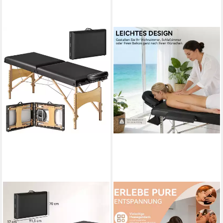
HOMCOM
OYAJIA
Massageliege 2 Zonen
Massageliege Klappbar
Klappbar Massagetisch
Massageliege Aluminium-