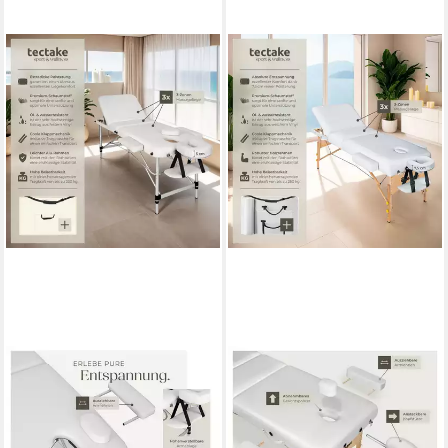
TECTAKE
TECTAKE
Massageliege Massagetisch
Massageliege 3-Zonen-
klappbar höhenverstellbar
Massagetisch-Set, 218 x 102
Aluminiumgestell 61cm 5cm
x 90 cm, Polsterung 7,5 cm