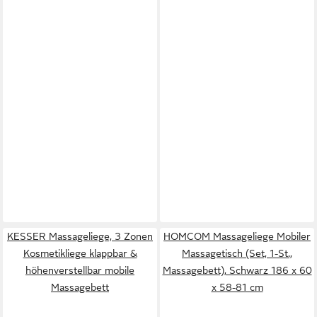
KESSER Massageliege, 3 Zonen
HOMCOM Massageliege Mobiler
Kosmetikliege klappbar &
Massagetisch (Set, 1-St.,
höhenverstellbar mobile
Massagebett), Schwarz 186 x 60
Massagebett
x 58-81 cm