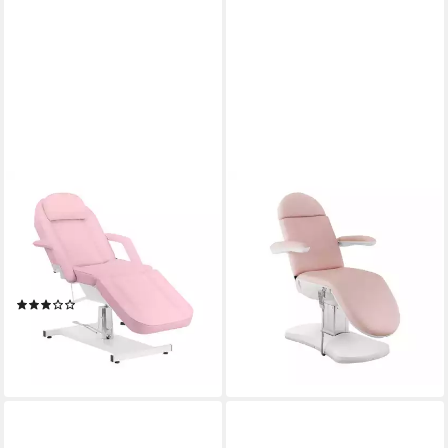
PHYSA
PHYSA
Massageliege Kosmetikliege
Massageliege Kosmetikliege
360° drehbar hydraulischer
Behandlungsliege Tattoo-
Hubmechanismus
Kosmetikstuhl 150kg rosa &
Kosmetikstuhl, Rosa
weiß, Rosa, Weiß
(1)
1.092,00 €
275,00 €
lieferbar - in 5-6 Werktagen bei dir
lieferbar - in 4-5 Werktagen bei dir