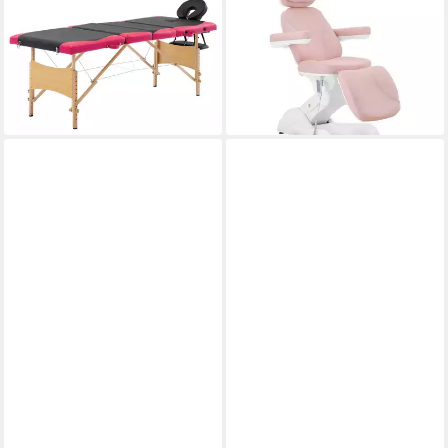
Klappbar 4-Zonen mit
Behandlungsliege
Holzgestell Schwarz und Rosa
Kosmetikstuhl 150 kg rosa &
ab 230,99 €
weiß, Rosa, Weiß
lieferbar - in 4-5 Werktagen bei dir
922,00 €
lieferbar - in 5-6 Werktagen bei dir