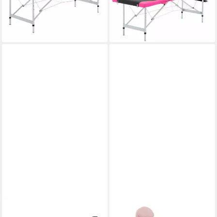
und Rosa
und Rosa
ab 164,99 €
ab 244,99 €
lieferbar - in 4-5 Werktagen bei dir
lieferbar - in 4-5 Werktagen bei dir
VIDAXL
PHYSA
Massageliege Massageliege
Massageliege Kosmetikliege