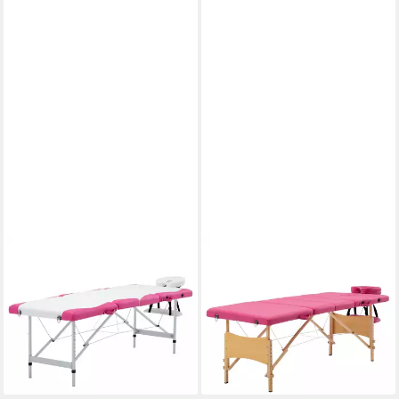
VIDAXL
VIDAXL
Massageliege, Massageliege
Massageliege Massageliege
Klappbar 4-Zonen
Klappbar 4-Zonen mit
Aluminiumgestell Weiß und
Holzgestell Rosa
ab 187,99 €
Rosa
lieferbar - in 4-5 Werktagen bei dir
ab 244,99 €
lieferbar - in 4-5 Werktagen bei dir