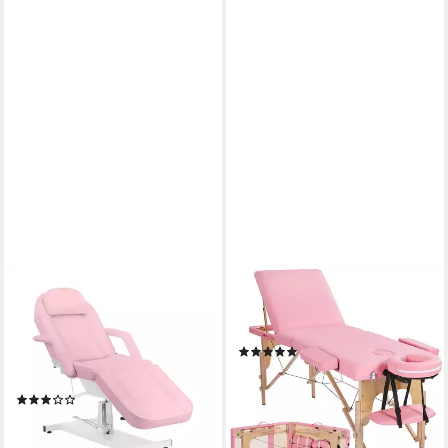
PHYSA
YAHEETECH
Massageliege Kosmetikliege
Massageliege, 3 Zonen Mobile
360° drehbar hydraulischer
Massagebett Faltbar
(1)
Hubmechanismus
114,99 €
UVP
189,99 €
Kosmetikstuhl, Rosa
-39%
(1)
275,00 €
lieferbar - in 4-5 Werktagen bei dir