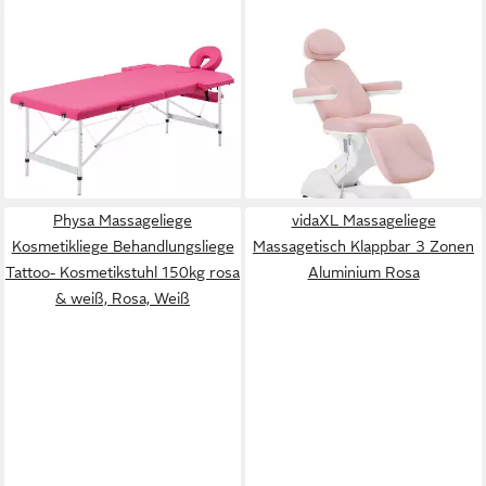
VIDAXL
PHYSA
Massageliege Massagetisch
Massageliege Kosmetikliege
Klappbar 2 Zonen Aluminium
Behandlungsliege
Rosa
Kosmetikstuhl 150 kg rosa &
ab 132,99 €
weiß, Rosa, Weiß
lieferbar - in 4-5 Werktagen bei dir
922,00 €
lieferbar - in 5-6 Werktagen bei dir
Physa Massageliege
vidaXL Massageliege
Kosmetikliege Behandlungsliege
Massagetisch Klappbar 3 Zonen
Tattoo- Kosmetikstuhl 150kg rosa
Aluminium Rosa
& weiß, Rosa, Weiß