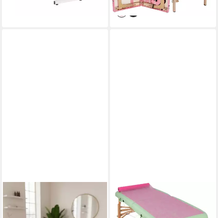
lieferbar - in 2-3 Werktagen bei dir
STM COMPANY
HABYS
Massageliege Memory Foam
Massageliege Vliesstoff-
Wellenmatratze für
Unterlage auf Rolle,