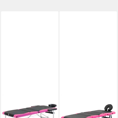
VIDAXL
VIDAXL
Massageliege Massageliege
Massageliege Massageliege
Klappbar 3-Zonen
Klappbar 4-Zonen
Aluminiumgestell Schwarz
Aluminiumgestell Schwarz