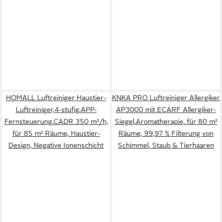
HOMALL Luftreiniger Haustier-
KNKA PRO Luftreiniger Allergiker
Luftreiniger,4-stufig,APP-
AP3000 mit ECARF Allergiker-
Fernsteuerung,CADR 350 m³/h,
Siegel,Aromatherapie, für 80 m²
für 85 m² Räume, Haustier-
Räume, 99,97 % Filterung von
Design, Negative Ionenschicht
Schimmel, Staub & Tierhaaren