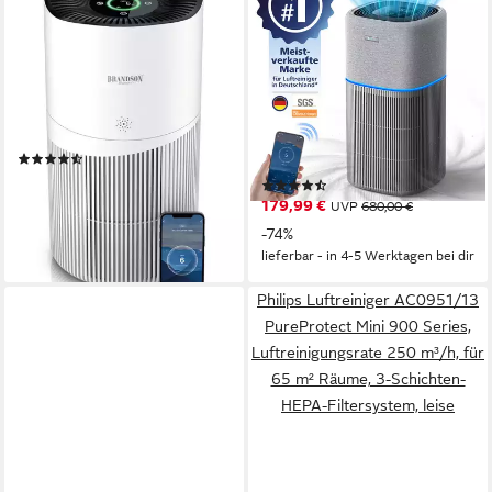
Luftreiniger für Allergiker, 4
Luftreiniger 2026
Filterstufen HEPA Aktivkohle,
Luftreiniger 99/18 dB Staub
Smart Home mit App
Tierhaare Intelligenten
Luftreinigers
48 W
Leistung
90 m²
Raumgröße
min. 18 dB max. 18 dB
Betriebsgeräusch
Vorfilter, HEPA 13-Filter, Aktivkohlefilter, Toxinfilter
Filtersystem
80 W
Leistung
200 m²
Raumgröße
(45)
149,95 €
UVP
279,99 €
(58)
179,99 €
-46%
UVP
680,00 €
lieferbar - in 2-3 Werktagen bei dir
-74%
lieferbar - in 4-5 Werktagen bei dir
Philips Luftreiniger AC0951/13
PureProtect Mini 900 Series,
Luftreinigungsrate 250 m³/h, für
65 m² Räume, 3-Schichten-
HEPA-Filtersystem, leise