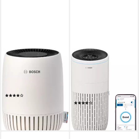
BOSCH
BOSCH
Luftreiniger Air 1000, filtert
Luftreiniger Air 6000i,
über 99% der Schadstoffe
leistungsstark und mit App-
Steuerung
min. 26 dB max. 49 dB
Betriebsgeräusch
23 m²
Raumgröße
min. 25 dB max. 55 dB
Betriebsgeräusch
Aktivkohlefilter, Pre-Filter, H13 HEPA Filter
Filtersystem
125 m²
Raumgröße
Aktivkohlefilter, Antibakterielle-Schicht, Pre-Filter, H13 HEPA Filter
(4)
89,90 €
UVP
109,99 €
(5)
399,90 €
-18%
UVP
459,99 €
lieferbar - in 1-2 Werktagen bei dir
-13%
lieferbar - in 1-2 Werktagen bei dir