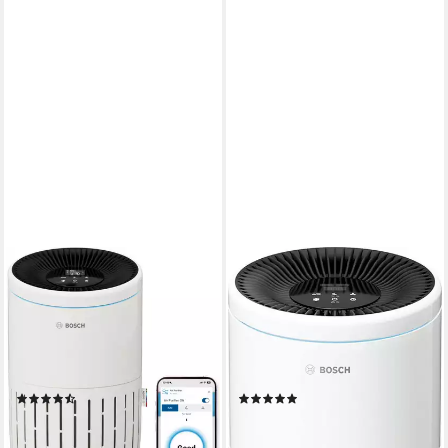
BOSCH
BOSCH
Luftreiniger Air 4000i, mit
Luftreiniger Air 4000, filtert
App-Steuerung
über 99% der Schadstoffe
min. 25 dB max. 49 dB
Betriebsgeräusch
min. 25 dB max. 49 dB
Betriebsgeräusch
62 m²
Raumgröße
62 m²
Raumgröße
Aktivkohlefilter, Pre-Filter, H13 HEPA Filter
Filtersystem
Aktivkohlefilter, Pre-Filter, H13 HEPA Filter
(3)
(15)
219,90 €
199,90 €
UVP
289,99 €
UVP
249,99 €
-24%
-20%