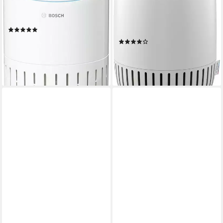
min. 25 dB max. 49 dB
Betriebsgeräusch
62 m²
Raumgröße
min. 25 dB max. 47 dB
Betriebsgeräusch
Aktivkohlefilter, Pre-Filter, H13 HEPA Filter
Filtersystem
23 m²
Raumgröße
Pre-Filter, H13 HEPA Filter
Filtersystem
(15)
199,90 €
UVP
249,99 €
(14)
69,99 €
-20%
UVP
99,99 €
lieferbar - in 1-2 Werktagen bei dir
-30%
lieferbar - in 1-2 Werktagen bei dir