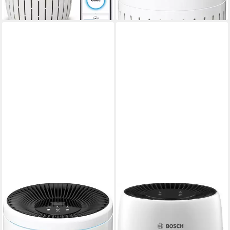
lieferbar - in 1-2 Werktagen bei dir
lieferbar - in 1-2 Werktagen bei dir
BOSCH
BOSCH
Luftreiniger Air 4000, filtert
Luftreiniger Air 500, für eine
über 99% der Schadstoffe
effektive Reinigung,
kompaktes Design