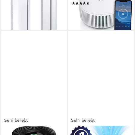
lieferbar - in 1-2 Werktagen bei dir
(57)
99,95 €
UVP
199,99 €
-50%
lieferbar - in 2-3 Werktagen bei dir
Sehr beliebt
Sehr beliebt
BRANDSON
AMICURA