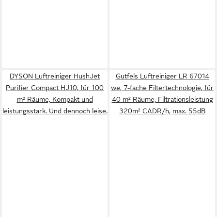
DYSON Luftreiniger HushJet
Gutfels Luftreiniger LR 67014
Purifier Compact HJ10, für 100
we, 7-fache Filtertechnologie, für
m² Räume, Kompakt und
40 m² Räume, Filtrationsleistung
leistungsstark. Und dennoch leise.
320m² CADR/h, max. 55dB