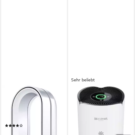
Sehr beliebt
DYSON
BRANDSON
Luftreiniger 2-in-1 Dyson
Luftreiniger für Allergiker, 4
Purifier Cool™ PC2 De-NOx,
Filterstufen HEPA Aktivkohle,
Luftreiniger & Ventilator,
Smart Home mit App
kühlender Luftstrom im
23 W
Leistung
(36)
45 m²
Raumgröße
Sommer
699,00 €
Vorfilter, HEPA 13-Filter, Aktivkohlefilter, Toxinfilter