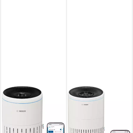
BOSCH
BOSCH
Luftreiniger Air 2000i,
Luftreiniger Air 6000i,
kompakt mit App-Steuerung
leistungsstark und mit App-
Steuerung
min. 25 dB max. 49 dB
Betriebsgeräusch
37 m²
Raumgröße
min. 25 dB max. 55 dB
Betriebsgeräusch
Aktivkohlefilter, Pre-Filter, H13 HEPA Filter
Filtersystem
125 m²
Raumgröße
Aktivkohlefilter, Antibakterielle-Schicht, Pre-Filter, H13 HEPA Filter
169,90 €
UVP
199,99 €