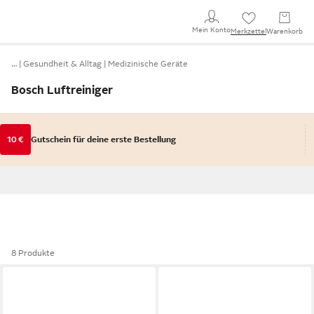
Mein Konto
Merkzettel
Warenkorb
…
Gesundheit & Alltag
Medizinische Geräte
Bosch Luftreiniger
10 €
Gutschein für deine erste Bestellung
8 Produkte