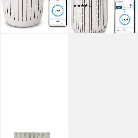
(5)
-15%
399,90 €
UVP
459,99 €
lieferbar - in 1-2 Werktagen bei dir
-13%
lieferbar - in 1-2 Werktagen bei dir
BOSCH