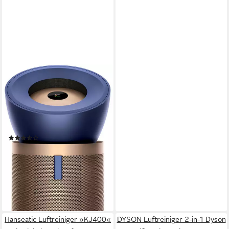
DYSON
Luftreiniger 2-in-1 Dyson
Purifier Big+Quiet™
Formaldehyde BP04
HEPA-13 / Aktivkohlefilter
Filtersystem
(7)
999,00 €
lieferbar - in 1-2 Werktagen bei dir
Hanseatic Luftreiniger »KJ400«
DYSON Luftreiniger 2-in-1 Dyson