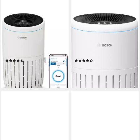
BOSCH
BOSCH
Luftreiniger Air 4000i, mit
Luftreiniger Air 2000, filtert
App-Steuerung
über 99% der Schadstoffe
min. 25 dB max. 49 dB
Betriebsgeräusch
min. 25 dB max. 49 dB
Betriebsgeräusch
62 m²
Raumgröße
37 m²
Raumgröße
Aktivkohlefilter, Pre-Filter, H13 HEPA Filter
Filtersystem
Aktivkohlefilter, Pre-Filter, H13 HEPA Filter
(3)
(13)
219,90 €
139,90 €
UVP
289,99 €
UVP
149,99 €
-24%
-7%
lieferbar - in 1-2 Werktagen bei dir
lieferbar - in 1-2 Werktagen bei dir