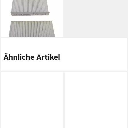
Luftfilter Pollenfilter
00481723, 2 Stk 140x95mm
für Trockner
30,56 €
lieferbar - in 3-4 Werktagen bei dir
Ähnliche Artikel