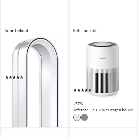
Sehr beliebt
Sehr beliebt
DYSON
PHILIPS
Luftreiniger 2-in-1 Dyson
Luftreiniger PureProtect Mini
Purifier Cool™ PC1 mit
900 Series,
Fernbedienung, Luftreiniger
Luftreinigungsrate 250 m³/h
und Ventilator in einem
min. 20 dB max. 50 dB
Betriebsgeräusch
(39)
65 m²
Raumgröße
499,00 €
2-Schichten-HEPA-Filtersystem (HEPA NanoProtect und Vorfilter)
lieferbar - in 1-2 Werktagen bei dir
(133)
119,90 €
UVP
189,99 €
-37%
lieferbar - in 1-2 Werktagen bei dir