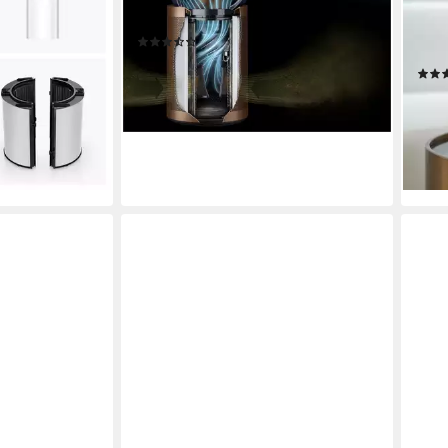
HEPA-13 / Aktivkohlefilter
Filtersystem
min. 
7 W
etriebsgeräusch
(7)
15 m
999,00 €
HEPA-Luftreiniger: Entfernt automatisch 99,95 % der Allergene und Schadstoffe bis zu einer Größe von 0,1 Mikrometer* und 99,97 % bis zu einer Größe von 0,3 Mikrometer.
lieferbar - in 1-2 Werktagen bei dir
49,9
liefe
en bei dir