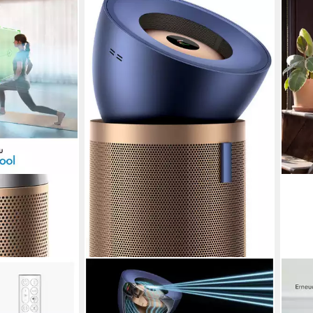
DYSON
LEVO
nd+Follow
Luftreiniger 2-in-1 Dyson Purifier
Luft
erkennt die
Big+Quiet™ Formaldehyde BP04
Purif