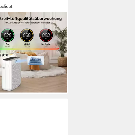
beliebt
NDOW
reiniger Luftreiniger JH22C für
rgiker, H13 HEPA, CADR
m³/h
13-Filter
Filtersystem
(34)
9 €
UVP
149,99 €
%
rbar - in 3-4 Werktagen bei dir