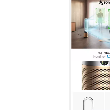
DYSON
Luftreiniger Dyson Fi
Purifier Cool PC3, er 