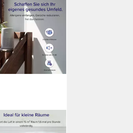
IT
reiniger Core Mini Pro Air
ier