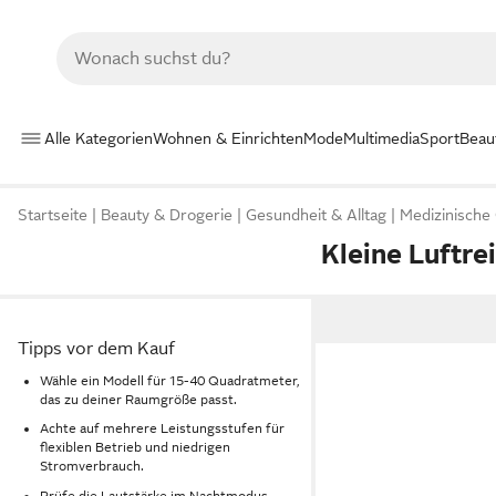
Alle Kategorien
Wohnen & Einrichten
Mode
Multimedia
Sport
Beau
Startseite
Beauty & Drogerie
Gesundheit & Alltag
Medizinische
Kleine Luftre
Tipps vor dem Kauf
Wähle ein Modell für 15-40 Quadratmeter,
das zu deiner Raumgröße passt.
Achte auf mehrere Leistungsstufen für
flexiblen Betrieb und niedrigen
Stromverbrauch.
Prüfe die Lautstärke im Nachtmodus,