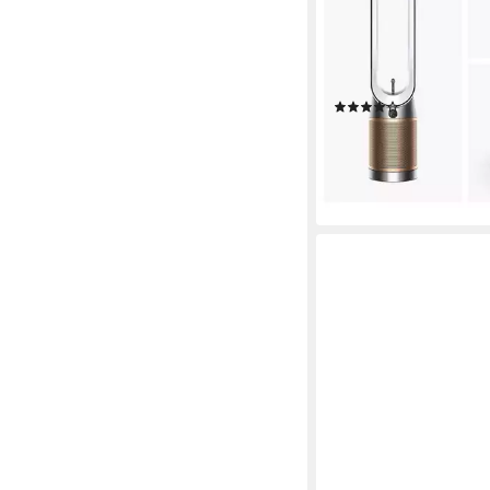
Anwesenheit
min. 50 dB max. 62 dB
B
40 m²
Raumgröße
(21)
599,00 €
UVP
699,00 €
nur diesen Monat
-14%
lieferbar - in 1-2 Werktag