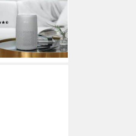
27 dB max. 44 dB
Betriebsgeräusch
Leistung
²
Raumgröße
Filtersys
(17)
9 €
rbar - in 1-2 Werktagen bei dir