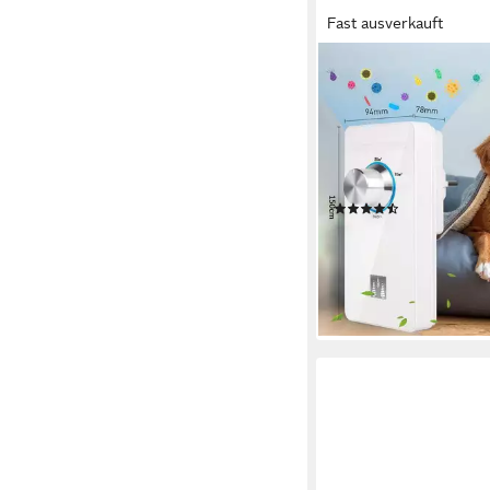
Fast ausverkauft
MOPUEA
Luftreiniger Geruchski
Luftreiniger mit Geru
min. 30 dB max. 55 dB
B
30 W
Leistung
30 m²
Raumgröße
(7)
49,94 €
UVP
90,00 €
-45%
lieferbar - in 4-5 Werktag