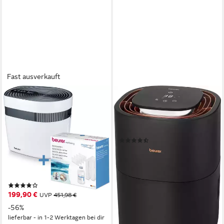
Fast ausverkauft
BEURER
BEURER
Kombigerät Luftbefeuchter
Luftbefeuchter LB 300 Plus,
und -reiniger Maremed
3 l Wassertank, Für Räume
MK500 Meeresklimagerät, mit
bis ca. 45m²
(2)
Filter und Salz
ab 146,98 €
UVP
179,99 €
min. 29 dB max. 37 dB
Betriebsgeräusch
-18%
24 W
Leistung
lieferbar - in 1-2 Werktagen bei dir
50 m²
Raumgröße
(34)
199,90 €
UVP
451,98 €
-56%
lieferbar - in 1-2 Werktagen bei dir