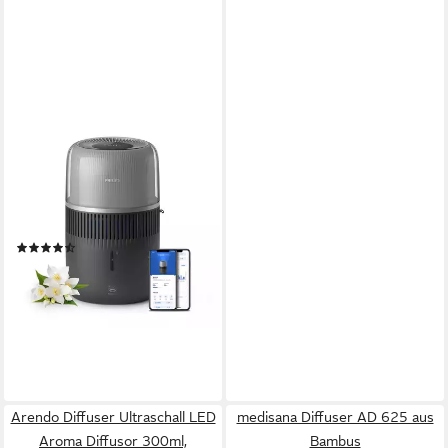
PHILIPS
Luftbefeuchter HU5710/03
5000 Series, 4,5 l
Wassertank, für 56 m²
Räume, mit NanoCloud
(22)
Technologie
133,71 €
UVP
179,99 €
-26%
lieferbar - in 1-2 Werktagen bei dir
Arendo Diffuser Ultraschall LED
medisana Diffuser AD 625 aus
Aroma Diffusor 300ml,
Bambus