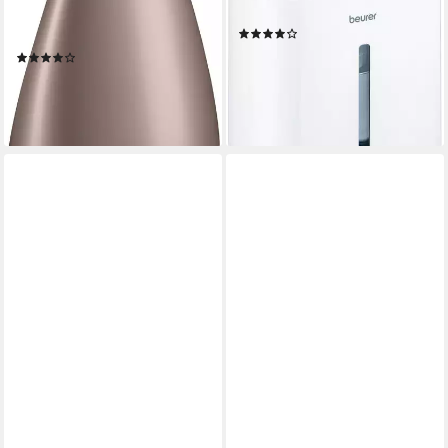
Wassertank, Mit Ultraschall-
Wassertank
(14)
Befeuchtungstechnologie
ab 61,22 €
UVP
94,49 €
(21)
ab 48,36 €
UVP
85,99 €
-35%
lieferbar - in 1-2 Werktagen bei dir
-44%
lieferbar - in 1-2 Werktagen bei dir