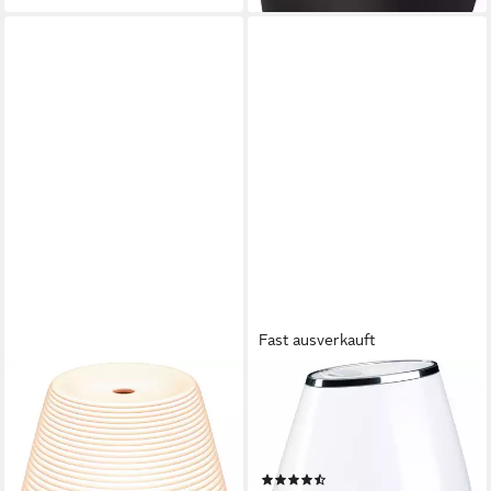
Fast ausverkauft
BEURER
BEURER
Diffuser LA 40, feine
Luftbefeuchter LB 37, 2 l
Zerstäubung von Aroma und
Wassertank, zur Verwendung
Düften, 0,18 l Wassertank, Mit
mit Aromaölen
(44)
zuschaltbarem Wellnesslicht