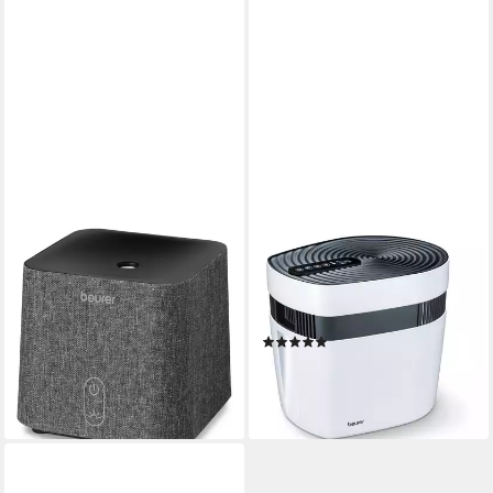
BEURER
BEURER
Diffuser
Luftreiniger MK 500
ab 46,57 €
24 W
Leistung
lieferbar - in 2-3 Werktagen bei dir
50 m²
Raumgröße
(1)
ab 255,83 €
UVP
367,49 €
-30%
lieferbar - in 3-4 Werktagen bei dir