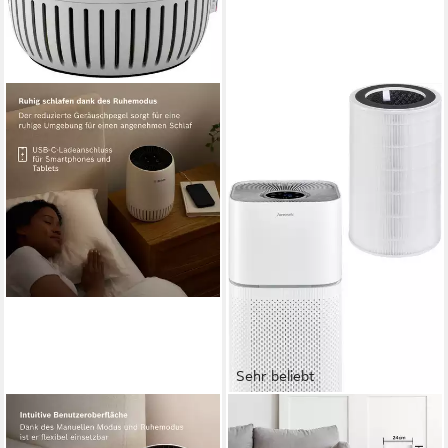
Sehr beliebt
BOSCH
HANSEATIC
Luftreiniger Air 500, für eine
Luftreiniger »KJ400« mit