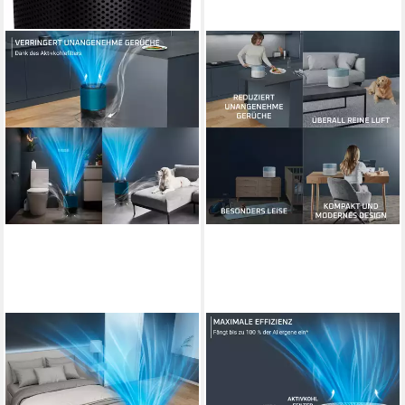
ROWENTA
ROWENTA
Luftreiniger Pure Air
Luftreiniger Pure Air Mini, für
Compact, Echtzeit-
zu Hause, ultrakompakt
Luftqualitätsanzeige
min. 22 dB max. 40 dB
Betriebsgeräusch