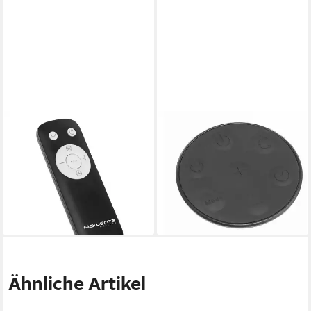
ROWENTA
ROWENTA
Luftfilter Rowenta SS-
Luftfilter Rowenta SS-
1810001653 Fernbedienung
1810003437 Fernbedienung
für QU5030 Eclipse 2-in-1
für QV5040 QV5041...
Luftrein
Compact Venti
20,98 €
20,98 €
lieferbar - in 3-4 Werktagen bei dir
lieferbar - in 3-4 Werktagen bei dir
Ähnliche Artikel