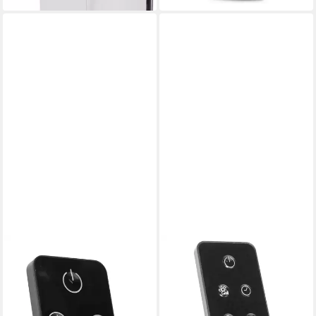
ROWENTA
ROWENTA
Luftfilter Rowenta SS-
Luftfilter Rowenta SS-
1810002914 Fernbedienung
1810003480 Fernbedienung
für VU6980 VU6981 Eole
für VU2750 Turbo Silence
Home Ventil
Extreme+