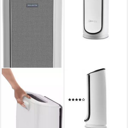
ROWENTA
ROWENTA
Luftreiniger PU6180 Intense
Luftreiniger PU 6080 Intense
Pure Air Home Connect
Pure Air Luftreiniger Weiß
Timer-Funktion Auto-Modus
min. 32 dB max. 52 dB
Betriebsgeräusch
(1)
70 W
Leistung
36 m²
Raumgröße
354,00 €
lieferbar - in 7-9 Werktagen bei dir
339,90 €
UVP
599,99 €
-43%
lieferbar - in 1-2 Werktagen bei dir