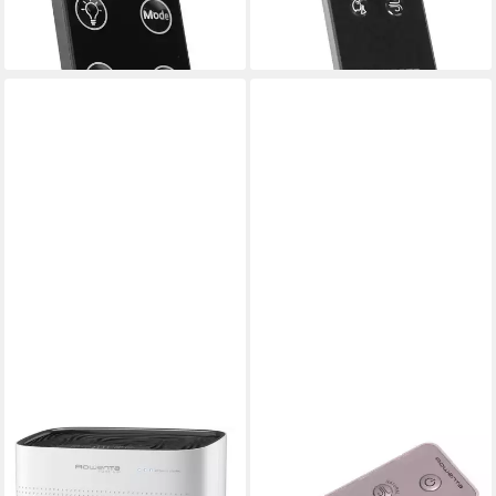
16,98 €
18,98 €
lieferbar - in 3-4 Werktagen bei dir
lieferbar - in 3-4 Werktagen bei dir
ROWENTA
Luftfilter Rowenta SS-