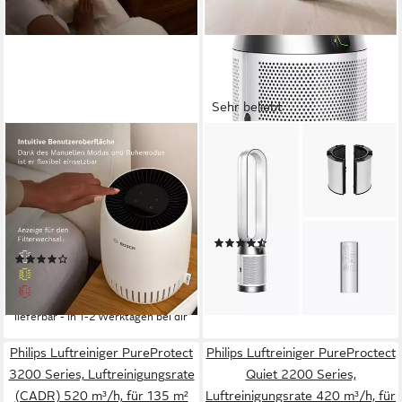
Sehr beliebt
BOSCH
DYSON
Luftreiniger Air 1000, filtert
Luftreiniger 2-in-1 Dyson
über 99% der Schadstoffe
Purifier Cool™ PC1 mit
Fernbedienung, Luftreiniger
min. 26 dB max. 49 dB
Betriebsgeräusch
23 m²
Raumgröße
und Ventilator in einem
Aktivkohlefilter, Pre-Filter, H13 HEPA Filter
Filtersystem
(40)
499,00 €
(4)
89,90 €
lieferbar - in 1-2 Werktagen bei dir
UVP
109,99 €
-18%
lieferbar - in 1-2 Werktagen bei dir
Philips Luftreiniger PureProtect
Philips Luftreiniger PureProctect
3200 Series, Luftreinigungsrate
Quiet 2200 Series,
(CADR) 520 m³/h, für 135 m²
Luftreinigungsrate 420 m³/h, für