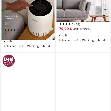
effektive Reinigung,
Digitalanzeige
kompaktes Design
min. 27 dB max. 58 dB
Betriebsgeräusch
35 W
Leistung
min. 25 dB max. 47 dB
Betriebsgeräusch
104 m²
Raumgröße
23 m²
Raumgröße
Pre-Filter, H13 HEPA Filter
Filtersystem
(34)
79,99 €
UVP
129,99 €
(14)
69,99 €
UVP
99,99 €
-38%
lieferbar - in 1-2 Werktagen bei dir
-30%
lieferbar - in 1-2 Werktagen bei dir