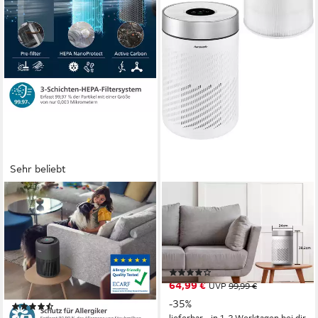
Sehr beliebt
PHILIPS
HANSEATIC
Luftreiniger AC0951/13
Luftreiniger »KJ250«
PureProtect Mini 900 Series,
min. 22 dB max. 55 dB
Betriebsgeräusch
22 W
Leistung
Luftreinigungsrate 250 m³/h
65 m²
Raumgröße
min. 15 dB max. 48 dB
Betriebsgeräusch
(13)
65 m²
Raumgröße
64,99 €
UVP
99,99 €
3-Schichten-HEPA-Filtersystem (HEPA NanoProtect-, Aktivkohle-, Vorfilter)
-35%
(42)
lieferbar - in 1-2 Werktagen bei dir