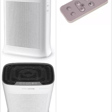
1810001523 Fernbedienung
für VU5870 Turbo Silence
Extreme+
22,98 €
lieferbar - in 3-4 Werktagen bei dir