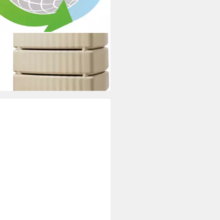
N
ertank 4rain Regenwasser-
tank Slim sandbeige 650 l
94 €
 Werktagen bei dir