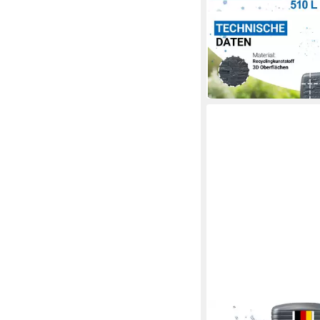
4RAIN
Regentonne SLIM ST
Mauertank 510 Liter g
199,99 €
in 6-7 Werktagen bei dir