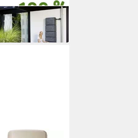
N
ertank 4rain Regenwasser-
tank Slim graphitgrau 500 L
99,00 €
 Werktagen bei dir