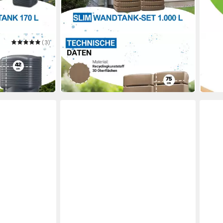
(3)
4RAIN
4RAI
Wandtank 170
Regentonne SLIM Wandtank-Set
Wass
1000 L taupe
Wand
395,00 €
272,
in 6-7 Werktagen bei dir
in 6-7