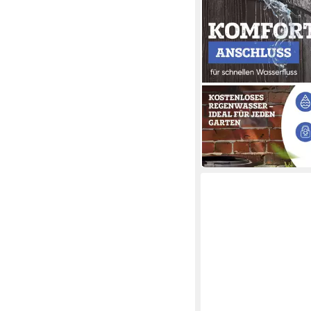
4RAIN
Regentonne VINO Reg
Liter dunkelbraun
262,00 €
in 6-7 Werktagen bei dir