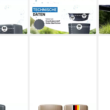
4RAIN
4RAI
ONE DECOR
Regentonne VASO 2in1 Regentonnen
Wass
raphite grey
Komplett-Set 220 L graphite grey
Wand
120,88 €
ab 1
in 2-3 Werktagen bei dir
in 6-7