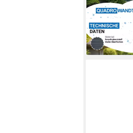
4RAIN
Regentonne QUADRO 
Liter graphite grey
87,00 €
in 2-3 Werktagen bei dir