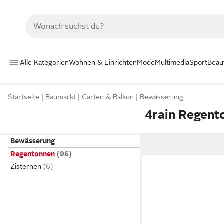
Alle Kategorien
Wohnen & Einrichten
Mode
Multimedia
Sport
Beau
Startseite
Baumarkt
Garten & Balkon
Bewässerung
4rain Regent
Bewässerung
Regentonnen
Zisternen