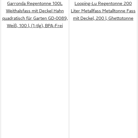
Garronda Regentonne 100L
Looping-Lu Regentonne 200
Weithalsfass mit Deckel Hahn
Liter Metallfass Metalltonne Fass
quadratisch für Garten GD-0089,
mit Deckel, 200 l, Ghettotonne
Weiß, 100 l, (1-tlg), BPA-Frei