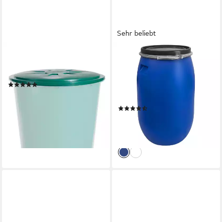
Sehr beliebt
GRAF
PLASTEO
Regentonnendeckel Deckel
Regentonne Weithalsfass
für Tonne 210 Liter
Lebensmittelecht BPA-Frei
(1)
Sauerkrautfass BPA-Frei, 120
23,99 €
l, BPA-Frei
lieferbar - in 4-5 Werktagen bei dir
(44)
ab 35,99 €
UVP
39,99 €
-10%
lieferbar - in 3-4 Werktagen bei dir