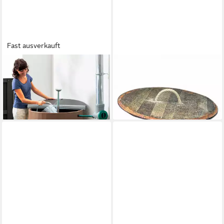
Fast ausverkauft
BECKMANN
TEMESSO
Regentonnendeckel Größe 2,
Regentonnendeckel Deckel
für Regenfass 200 l
für 190L Whiskyfass
70,41 €
59,90 €
lieferbar - in 4-5 Werktagen bei dir
lieferbar - in 4-5 Werktagen bei dir