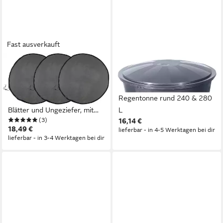
Fast ausverkauft
MAXIMEX
TREND LINE
Regentonnendeckel
Regentonnendeckel
Regentonnennetz, Ø 95 cm,
TrendLine Deckel für
(Set, 3-tlg), gegen Schmutz,
Regentonne rund 240 & 280
Blätter und Ungeziefer, mit
L
(3)
16,14 €
Zugband
18,49 €
lieferbar - in 4-5 Werktagen bei dir
lieferbar - in 3-4 Werktagen bei dir