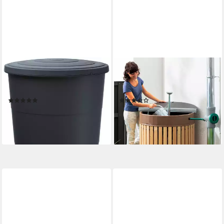
PROSPERPLAST
BECKMANN
Regentonne Smooth, 160 l,
Regentonnendeckel Größe 3,
ØxH: 60x87,8 cm, mit Deckel
für Regenfass 420 l
(10)
(4)
30,13 €
87,95 €
UVP
52,99 €
lieferbar - in 4-5 Werktagen bei dir
-43%
lieferbar - in 4-5 Werktagen bei dir