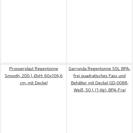
Prosperplast Regentonne
Garronda Regentonne 50L BPA-
Smooth, 200 l, ØxH: 60x106,6
frei quadratisches Fass und
cm, mit Deckel
Behälter mit Deckel GD-0088,
Weiß, 50 l, (1-tlg), BPA-Frei