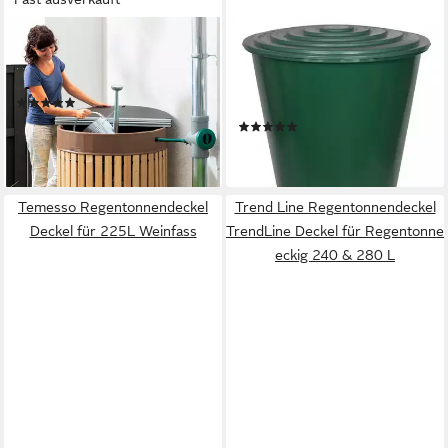
BECKMANN
KREHER
Regentonnendeckel Größe 5,
Regentonne XL Wassertonne
für Regenfass 800 l
310 Liter mit Hahn, Deckel
(1)
und Stand (Monoblock)
127,95 €
(1)
lieferbar - in 4-5 Werktagen bei dir
69,95 €
lieferbar - in 4-5 Werktagen bei dir
Temesso Regentonnendeckel
Trend Line Regentonnendeckel
Deckel für 225L Weinfass
TrendLine Deckel für Regentonne
eckig 240 & 280 L