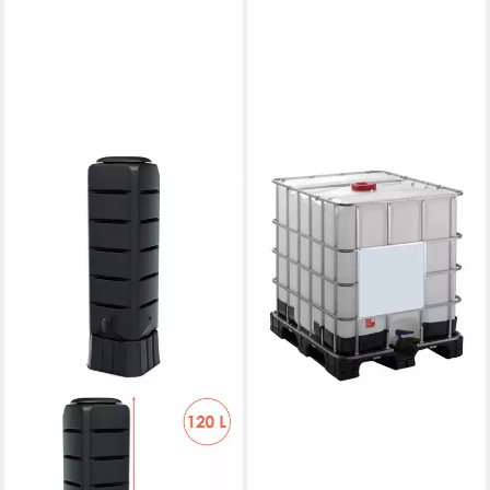
GRAF
Regentonne Container 1000
Liter IBC mit UN-
Kennzeichnung, 1000 l
461,60 €
lieferbar - in 6-7 Werktagen bei dir