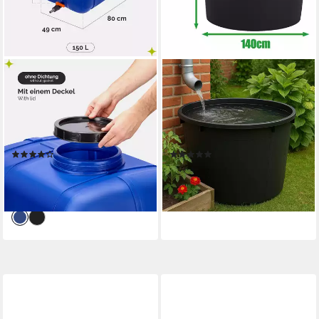
GARRONDA
ONDIS24
Regentonne Wasserbehälter
Regentonne Regenfass XXL
mit Deckel Regenwassertank
Regenwassertank aus
Großbehälter GD-0098, 150 l,
schwarzem Kunststoff, 1000 l,
(1-tlg), BPA-Frei
Robust & UV-Beständig
(1)
(1)
ab 69,99 €
199,00 €
UVP
95,99 €
249,95 €
-27%
-20%
lieferbar - in 2-3 Werktagen bei dir
lieferbar - in 6-7 Werktagen bei dir