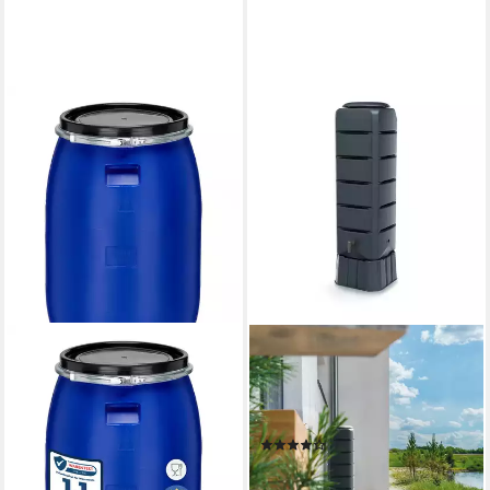
KREHER
Regentonne 'Tenso' in
Anthrazit 120 Liter Volumen
mit Standfuß und Hahn, 120 l
(5)
82,95 €
lieferbar - in 3-4 Werktagen bei dir