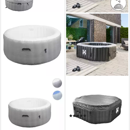
MCW
HOME DELUXE
Whirlpool MCW-N97-Er-180,
Whirlpool DROP inkl. Kissen,
aufblasbar, Wasserkapazität:
Getränkehalter und
708 Liter, Inklusive Abdeckun
Sonnendach, für 6 Personen,
311,99 €
130 Luftdüsen, Aufblasbarer
15,50 €
mtl. in 24 Raten
(1)
Whirlpool
lieferbar - in 3-4 Werktagen bei dir
549,00 €
UVP
699,00 €
15,94 €
mtl. in 48 Raten