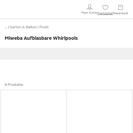
Mein Konto
Merkzettel
Warenkorb
…
Garten & Balkon
Pools
Miweba Aufblasbare Whirlpools
8 Produkte