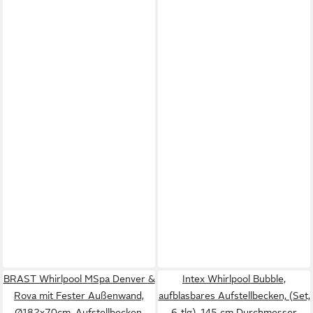
BRAST Whirlpool MSpa Denver &
Intex Whirlpool Bubble,
Rova mit Fester Außenwand,
aufblasbares Aufstellbecken, (Set,
Ø182x70cm, Aufstellbecken,
6-tlg), 145 cm Durchmesser