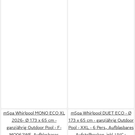
mSpa Whirlpool MONO ECO XL
mSpa Whirlpool DUET ECO - Ø
2026- Ø 173 x 65 cm -
173 x 65 cm - ganzjährig Outdoor
ganzjährig Outdoor Pool - F-
Pool - XXL - 6 Pers., Aufblasbares
MO062WE, Aufblasbares
Aufstellbecken, inkl. UVC+