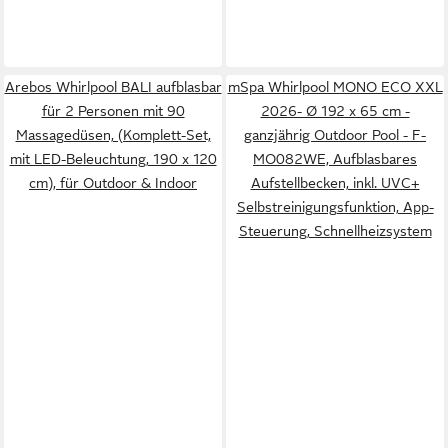
Arebos Whirlpool BALI aufblasbar
mSpa Whirlpool MONO ECO XXL
für 2 Personen mit 90
2026- Ø 192 x 65 cm -
Massagedüsen, (Komplett-Set,
ganzjährig Outdoor Pool - F-
mit LED-Beleuchtung, 190 x 120
MO082WE, Aufblasbares
cm), für Outdoor & Indoor
Aufstellbecken, inkl. UVC+
Selbstreinigungsfunktion, App-
Steuerung, Schnellheizsystem