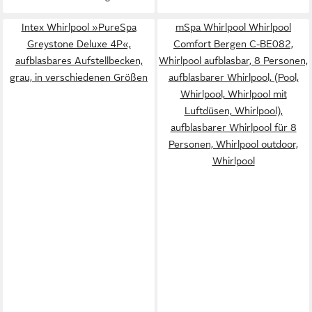
Winterfest, Sitzpolster - 6-
Schicht-PVC - LED
Intex Whirlpool »PureSpa
mSpa Whirlpool Whirlpool
Fernbedienung -
Greystone Deluxe 4P«,
Comfort Bergen C-BE082,
Selbstaufblasbar), Pool
aufblasbares Aufstellbecken,
Whirlpool aufblasbar, 8 Personen,
grau, in verschiedenen Größen
Viereckig - Ozongenerator -
aufblasbarer Whirlpool, (Pool,
104 Luftdüsen
Whirlpool, Whirlpool mit
Luftdüsen, Whirlpool),
aufblasbarer Whirlpool für 8
Personen, Whirlpool outdoor,
Whirlpool