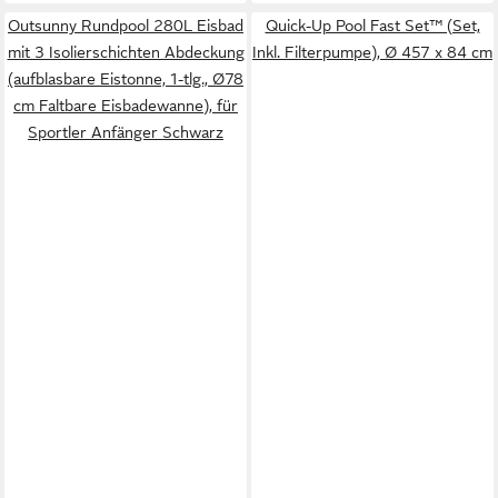
Outsunny Rundpool 280L Eisbad
Quick-Up Pool Fast Set™ (Set,
mit 3 Isolierschichten Abdeckung
Inkl. Filterpumpe), Ø 457 x 84 cm
(aufblasbare Eistonne, 1-tlg., Ø78
cm Faltbare Eisbadewanne), für
Sportler Anfänger Schwarz