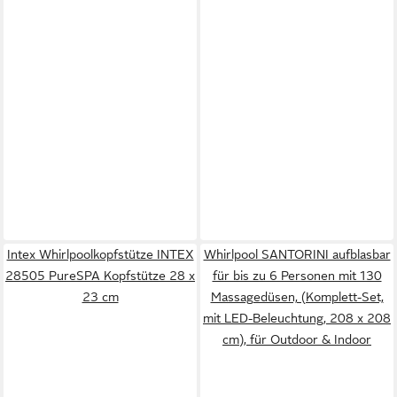
Intex Whirlpoolkopfstütze INTEX
Whirlpool SANTORINI aufblasbar
28505 PureSPA Kopfstütze 28 x
für bis zu 6 Personen mit 130
23 cm
Massagedüsen, (Komplett-Set,
mit LED-Beleuchtung, 208 x 208
cm), für Outdoor & Indoor