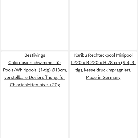
Bestlivings
Karibu Rechteckpool Minipool
Chlordosierschwimmer für
L220 x B 220 x H 78 cm (Set, 3-
Pools/Whirlpools, (1-tlg) Ø13cm,
tlg), kesseldruckimprägniert,
verstellbare Dosieröffnung, für
Made in Germany
Chlortabletten bis zu 20g