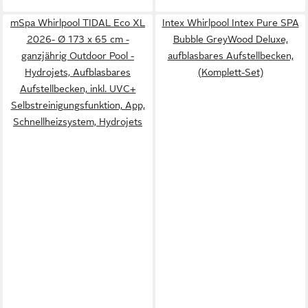
mSpa Whirlpool TIDAL Eco XL
Intex Whirlpool Intex Pure SPA
2026- Ø 173 x 65 cm -
Bubble GreyWood Deluxe,
ganzjährig Outdoor Pool -
aufblasbares Aufstellbecken,
Hydrojets, Aufblasbares
(Komplett-Set)
Aufstellbecken, inkl. UVC+
Selbstreinigungsfunktion, App,
Schnellheizsystem, Hydrojets