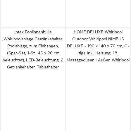
Intex Poolinnenhülle
HOME DELUXE Whirlpool
Whirlpoolablage Getränkehalter
Outdoor Whirlpool NIMBUS
Poolablage, zum Einhängen,
DELUXE - 190 x 140 x 70 cm, (1-
(Spar-Set, 1-St., 45 x 26 cm
tlg), Inkl. Heizung, 18
beleuchtet), LED-Beleuchtung, 2
Massagedüsen I Außen Whirlpool
Getränkehalter, Tablethalter