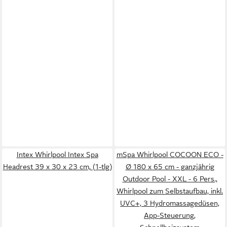
Intex Whirlpool Intex Spa
mSpa Whirlpool COCOON ECO -
Headrest 39 x 30 x 23 cm, (1-tlg)
Ø 180 x 65 cm - ganzjährig
Outdoor Pool - XXL - 6 Pers.,
Whirlpool zum Selbstaufbau, inkl.
UVC+, 3 Hydromassagedüsen,
App-Steuerung,