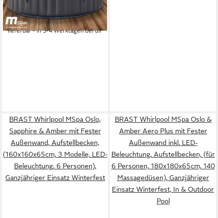
ab 419,99 €
UVP
499,00 €
Ganzjähriger Einsatz, 118
15,07 €
mtl. in 36 Raten
Massagedüsen),
-16%
Stromsparend inkl.
lieferbar - in 3-4 Werktagen bei dir
Energiespar-Timer
BRAST Whirlpool MSpa Oslo,
BRAST Whirlpool MSpa Oslo &
Sapphire & Amber mit Fester
Amber Aero Plus mit Fester
Außenwand, Aufstellbecken,
Außenwand inkl. LED-
(160x160x65cm, 3 Modelle, LED-
Beleuchtung, Aufstellbecken, (für
Beleuchtung, 6 Personen),
6 Personen, 180x180x65cm, 140
Ganzjähriger Einsatz Winterfest
Massagedüsen), Ganzjähriger
Einsatz Winterfest, In & Outdoor
Pool