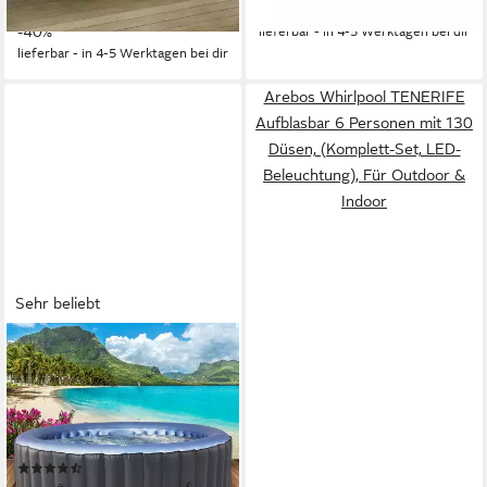
& Indoor
15,07 €
mtl. in 36 Raten
-25%
-40%
lieferbar - in 4-5 Werktagen bei dir
lieferbar - in 4-5 Werktagen bei dir
Arebos Whirlpool TENERIFE
Aufblasbar 6 Personen mit 130
Düsen, (Komplett-Set, LED-
Beleuchtung), Für Outdoor &
Indoor
Sehr beliebt
BRAST
Whirlpool aufblasbar MSpa
Bergen für 4-8 Personen,
viele Größen Ø180-224cm,
aufblasbares Aufstellbecken,
(26)
(In- Outdoor Pool,