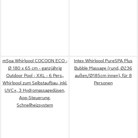
mSpa Whirlpool COCOON ECO -
Intex Whirlpool PureSPA Plus
Ø 180 x 65 cm - ganzjährig
Bubble Massage (rund, Ø236
Outdoor Pool - XXL - 6 Pers.,
außen/Ø185cm innen), für 8
Whirlpool zum Selbstaufbau, inkl.
Personen
UVC+, 3 Hydromassagedüsen,
App-Steuerung,
Schnellheizsystem