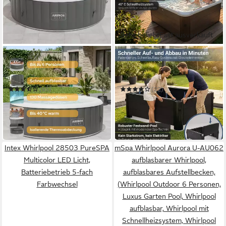
Sehr beliebt
Fast ausverkauft
AREBOS
MSPA
Whirlpool ROME aufblasbar
Whirlpool Frame Tribeca F-
für bis zu 6 Personen mit 130
TR062W - 6 Personen
Massagedüsen
(65)
(22)
449,90 €
1.549,00 €
UVP
599,90 €
1.999,00 €
16,14 €
mtl. in 36 Raten
44,97 €
mtl. in 48 Raten
-25%
-23%
in 2-3 Werktagen bei dir
in 3-4 Werktagen bei dir
Intex Whirlpool 28503 PureSPA
mSpa Whirlpool Aurora U-AU062
Multicolor LED Licht,
aufblasbarer Whirlpool,
Batteriebetrieb 5-fach
aufblasbares Aufstellbecken,
Farbwechsel
(Whirlpool Outdoor 6 Personen,
Luxus Garten Pool, Whirlpool
aufblasbar, Whirlpool mit
Schnellheizsystem, Whirlpool