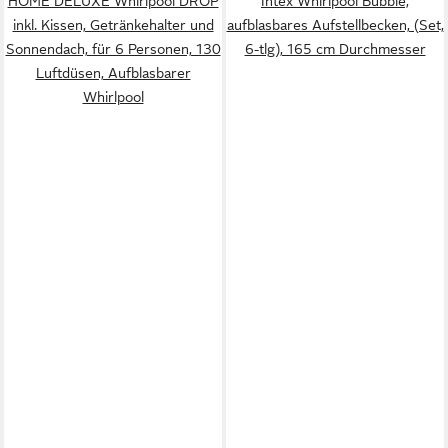
HOME DELUXE Whirlpool DROP
Intex Whirlpool Bubble,
inkl. Kissen, Getränkehalter und
aufblasbares Aufstellbecken, (Set,
Sonnendach, für 6 Personen, 130
6-tlg), 165 cm Durchmesser
Luftdüsen, Aufblasbarer
Whirlpool