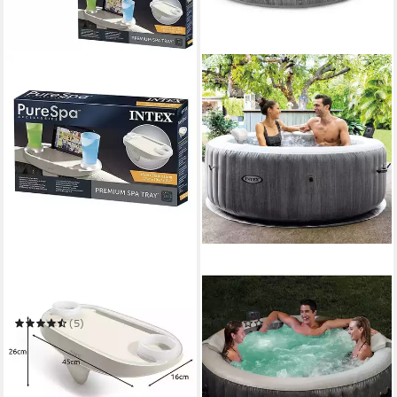
INTEX
INTEX
Poolinnenhülle
Whirlpool "Pure Spa Bubble
Whirlpoolablage
Massage Greywood Deluxe"
Getränkehalter Poolablage
(5)
(1)
19,99 €
ab 749,00 €
UVP
859,00 €
in 2-3 Werktagen bei dir
21,75 €
mtl. in 48 Raten
-13%
in 7-9 Werktagen bei dir