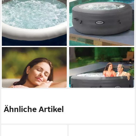
INTEX
INTEX
Whirlpool PureSPA Bubble,
Whirlpool "Simple Spa" (196
blau Ø196 cm
x 66 cm)
684,00 €
579,00 €
19,86 €
mtl. in 48 Raten
16,81 €
mtl. in 48 Raten
in 6-7 Werktagen bei dir
in 7-9 Werktagen bei dir
Ähnliche Artikel