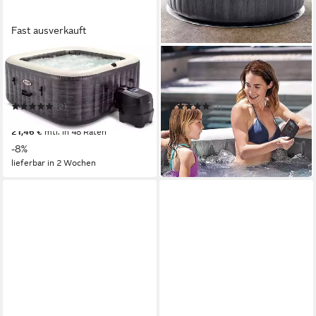
Fast ausverkauft
INTEX
INTEX
Whirlpool »PureSpa
Whirlpool Intex Pure SPA
Greystone Deluxe 4P«
Bubble GreyWood Deluxe
(2)
(1)
ab 739,00 €
679,00 €
UVP
799,00 €
21,46 €
mtl. in 48 Raten
19,71 €
mtl. in 48 Raten
in 7-9 Werktagen bei dir
-8%
lieferbar in 2 Wochen