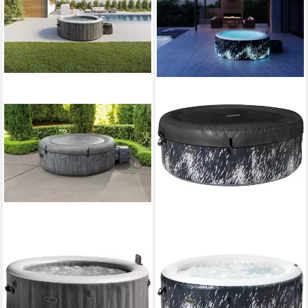
INTEX
INTEX
Whirlpool Greywood Deluxe
Whirlpool Glow Deluxe
712,17 €
ab 769,27 €
UVP
749,00 €
UVP
799,00 €
20,68 €
mtl. in 48 Raten
22,33 €
mtl. in 48 Raten