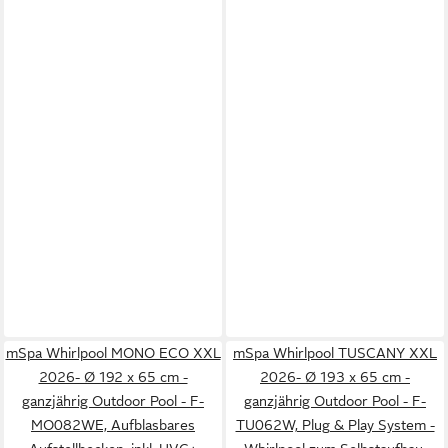
mSpa Whirlpool MONO ECO XXL
mSpa Whirlpool TUSCANY XXL
2026- Ø 192 x 65 cm -
2026- Ø 193 x 65 cm -
ganzjährig Outdoor Pool - F-
ganzjährig Outdoor Pool - F-
MO082WE, Aufblasbares
TU062W, Plug & Play System -