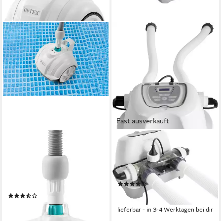
Fast ausverkauft
INTEX
INTEX
Poolbodensauger Pool-
Salzwassersystem
Cleaner - ZX50, geeignet für
»SALTWATER SYSTEM
alle Rahmenpools bis max.
WITH ECO QS700 PLUS«
(2)
488x122 cm
ab 175,15 €
(14)
16,00 €
mtl. in 12 Raten
ab 57,75 €
lieferbar - in 3-4 Werktagen bei dir
lieferbar - in 4-5 Werktagen bei dir