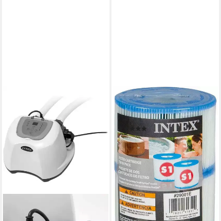
INTEX
Kartuschen-Filterpumpe Gr.
S1 (1 St)
(1)
ab 10,14 €
lieferbar - in 4-5 Werktagen bei dir