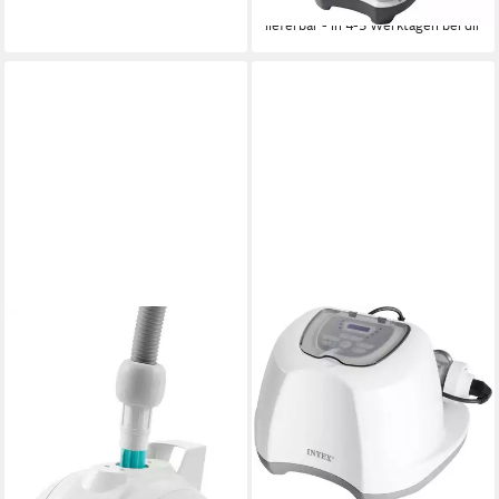
11,00 €
mtl. in 12 Raten
lieferbar - in 4-5 Werktagen bei dir