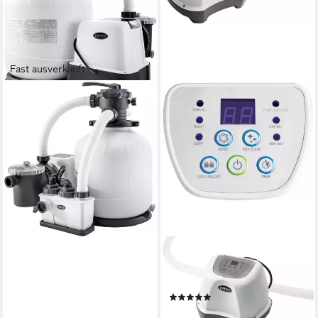
Fast ausverkauft
INTEX
Sandfilteranlage QX 2600, mit
integriertem Salzwasser-
Elektrolyse-System
ab 376,99 €
18,72 €
mtl. in 24 Raten
lieferbar - in 3-4 Werktagen bei dir
INTEX
Chlorgenerator Salzwasser-
System ECO Krystal Clear
(3)
120,49 €