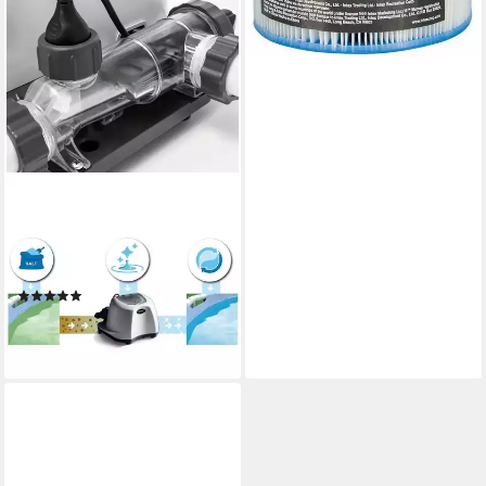
INTEX
Vorfilter Krystal Clear
Salzwassersystem ECO
5220, 126668
(1)
ab 152,90 €
13,96 €
mtl. in 12 Raten
lieferbar - in 3-4 Werktagen bei dir