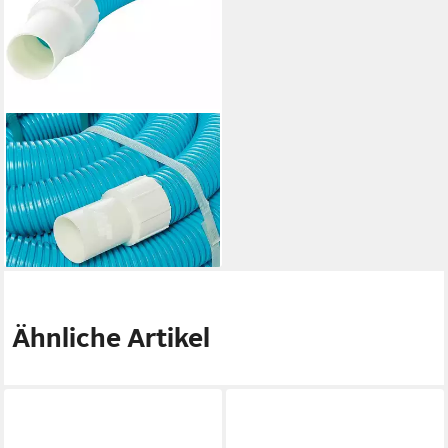
INTEX
Pool-Filterpumpe 29083 -
Poolschlauch - 1 1/2 (38mm,
Länge 760cm), Ø 38mm
26,99 €
lieferbar - in 2-3 Werktagen bei dir
Ähnliche Artikel