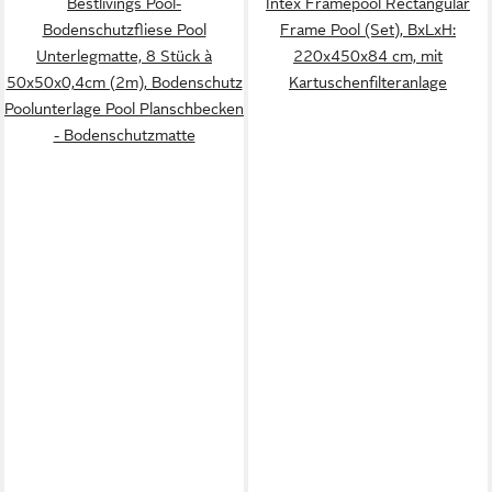
Bestlivings Pool-
Intex Framepool Rectangular
Bodenschutzfliese Pool
Frame Pool (Set), BxLxH:
Unterlegmatte, 8 Stück à
220x450x84 cm, mit
50x50x0,4cm (2m), Bodenschutz
Kartuschenfilteranlage
Poolunterlage Pool Planschbecken
- Bodenschutzmatte