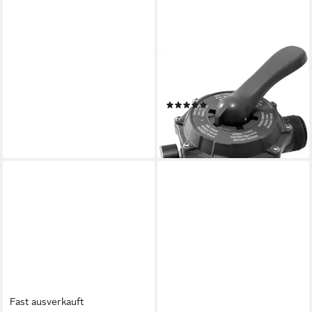
INTEX
Filterpumpen SX2100 PLUS
mit WLAN
(1)
229,99 €
21,01 €
mtl. in 12 Raten
lieferbar - in 2-3 Werktagen bei dir
Fast ausverkauft