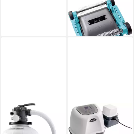
INTEX
Pool-Filterpumpe Intex Pool-
Cleaner Deluxe ZX300
90,57 €
lieferbar - in 4-5 Werktagen bei dir