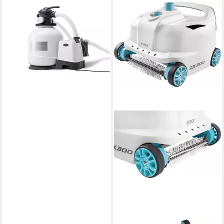
INTEX
Pool-Filterpumpe 26652
292,99 €
14,55 €
mtl. in 24 Raten
lieferbar - in 3-4 Werktagen bei dir