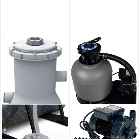
EXIT
KWAD
Filterpumpen,
Sandfilteranlage Eurostar,
Durchflussmenge 2006 l/h
Pumpenleistung maximal 6
59,00 €
m³/h, Filterleistung 4 m³/h
lieferbar - in 5-6 Werktagen bei dir
(8)