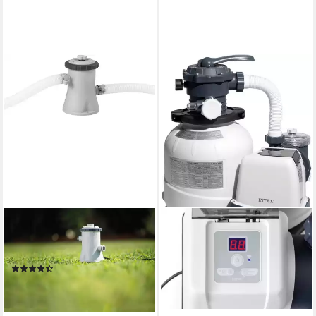
INTEX
Kartuschen-Filterpumpe
Krystal Clear, 1250 l/h
(2)
74,90 €
lieferbar - in 6-8 Werktagen bei dir