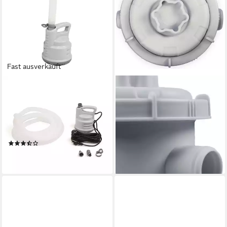
Fast ausverkauft
BESTWAY
EXIT
Pool-Filterpumpe Flowclear
Filterpumpen,
Swimmingpool Pool
Durchflussmenge 1136 l/h
39,81 €
Ablasspumpe
lieferbar - in 5-6 Werktagen bei dir
Entleerungspumpe
(6)
55,40 €
lieferbar - in 6-7 Werktagen bei dir