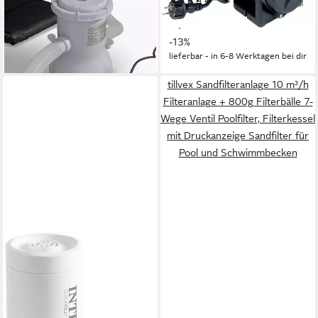
148,30 €
UVP
169,90 €
13,54 €
mtl. in 12 Raten
-13%
lieferbar - in 6-8 Werktagen bei dir
tillvex Sandfilteranlage 10 m³/h
Filteranlage + 800g Filterbälle 7-
Wege Ventil Poolfilter, Filterkessel
mit Druckanzeige Sandfilter für
Pool und Schwimmbecken