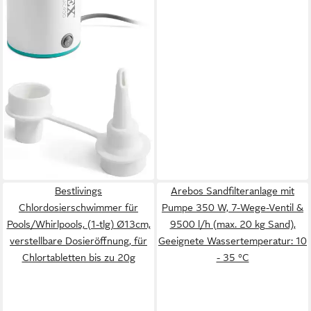
INTEX
Elektropumpe Quickfill
AC400 (3-tlg)
ab 15,28 €
leider ausverkauft
Bestlivings
Arebos Sandfilteranlage mit
Chlordosierschwimmer für
Pumpe 350 W, 7-Wege-Ventil &
Pools/Whirlpools, (1-tlg) Ø13cm,
9500 l/h (max. 20 kg Sand),
verstellbare Dosieröffnung, für
Geeignete Wassertemperatur: 10
Chlortabletten bis zu 20g
- 35 °C