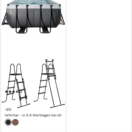
EXIT
Framepool (Set, 3-tlg), BxLxH:
200x400x122 cm, mit
Sandfilteranlage und Leiter
(3)
780,34 €
UVP
849,00 €
22,66 €
mtl. in 48 Raten
-8%
lieferbar - in 5-6 Werktagen bei dir