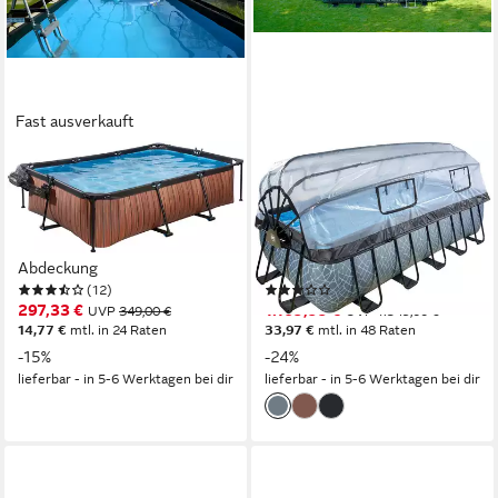
Fast ausverkauft
EXIT
EXIT
Framepool (Set, 3-tlg), BxLxH:
Framepool inkl.
200x300x65 cm, mit
multifunktionaler
Kartuschenfilter und
Poolabdeckung (Set, 4-tlg),
Abdeckung
BxLxH: 250x540x122 cm, mit
(12)
(5)
Sandfilterpumpe &
297,33 €
1.169,99 €
UVP
349,00 €
UVP
1.549,00 €
Sicherheitsleiter
14,77 €
mtl. in 24 Raten
33,97 €
mtl. in 48 Raten
-15%
-24%
lieferbar - in 5-6 Werktagen bei dir
lieferbar - in 5-6 Werktagen bei dir