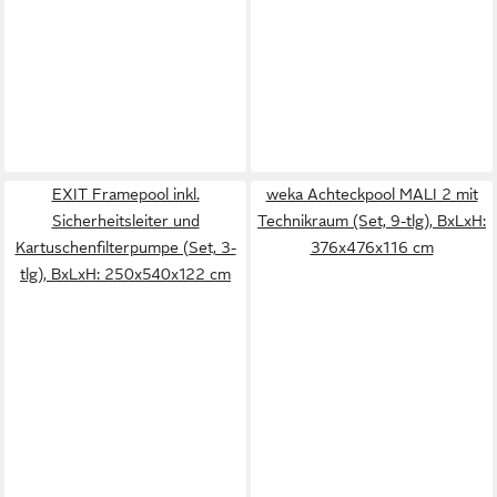
EXIT Framepool inkl.
weka Achteckpool MALI 2 mit
Sicherheitsleiter und
Technikraum (Set, 9-tlg), BxLxH:
Kartuschenfilterpumpe (Set, 3-
376x476x116 cm
tlg), BxLxH: 250x540x122 cm