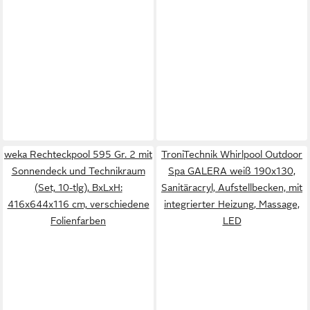
weka Rechteckpool 595 Gr. 2 mit
TroniTechnik Whirlpool Outdoor
Sonnendeck und Technikraum
Spa GALERA weiß 190x130,
(Set, 10-tlg), BxLxH:
Sanitäracryl, Aufstellbecken, mit
416x644x116 cm, verschiedene
integrierter Heizung, Massage,
Folienfarben
LED