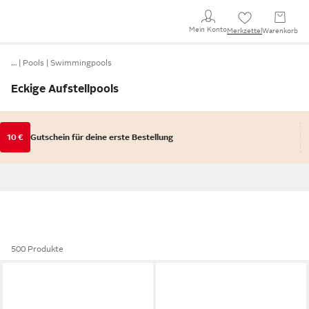
Mein Konto
Merkzettel
Warenkorb
…
Pools
Swimmingpools
Eckige Aufstellpools
10 €
Gutschein für deine erste Bestellung
500 Produkte