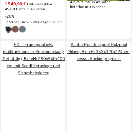
42,75 €
mtl. in 48 Raten
1.549,99 €
UVP
2.099,00 €
Wärmepumpe,
lieferbar in 4 Wochen
45,00 €
mtl. in 48 Raten
Sicherheitsleiter
-26%
lieferbar - in 5-6 Werktagen bei dir
EXIT Framepool inkl.
Karibu Rechteckpool Holzpool
multifunktionaler Poolabdeckung
Milano, BxLxH: 353x320x124 cm,
(Set, 4-tlg), BxLxH: 250x540x100
kesseldruckimprägniert
cm, mit Sandfilteranlage und
Sicherheitsleiter