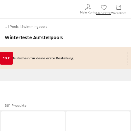
Mein Konto
Merkzettel
Warenkorb
…
Pools
Swimmingpools
Winterfeste Aufstellpools
10 €
Gutschein für deine erste Bestellung
361 Produkte