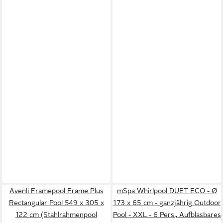
Avenli Framepool Frame Plus
mSpa Whirlpool DUET ECO - Ø
Rectangular Pool 549 x 305 x
173 x 65 cm - ganzjährig Outdoor
122 cm (Stahlrahmenpool
Pool - XXL - 6 Pers., Aufblasbares