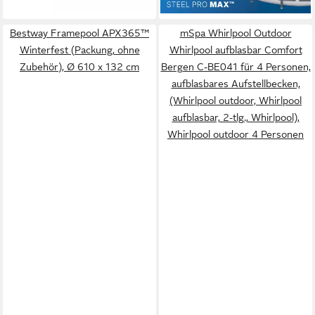
lieferbar - in 5-6 Werktagen bei dir
Bestway Framepool APX365™
mSpa Whirlpool Outdoor
Winterfest (Packung, ohne
Whirlpool aufblasbar Comfort
Zubehör), Ø 610 x 132 cm
Bergen C-BE041 für 4 Personen,
aufblasbares Aufstellbecken,
(Whirlpool outdoor, Whirlpool
aufblasbar, 2-tlg., Whirlpool),
Whirlpool outdoor 4 Personen